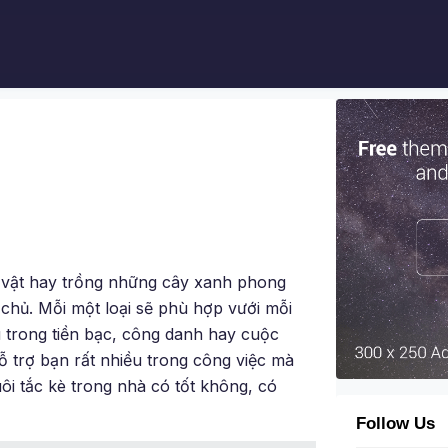
 vật hay trồng những cây xanh phong
chủ. Mỗi một loại sẽ phù hợp vưới mỗi
trong tiền bạc, công danh hay cuộc
ỗ trợ bạn rất nhiều trong công việc mà
ôi tắc kè trong nhà có tốt không, có
Follow Us