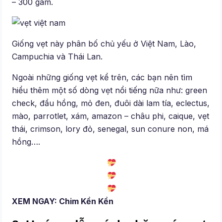
– 300 gam.
Giống vẹt này phân bố chủ yếu ở Việt Nam, Lào,
Campuchia và Thái Lan.
Ngoài những giống vẹt kể trên, các bạn nên tìm
hiểu thêm một số dòng vẹt nổi tiếng nữa như: green
check, đầu hồng, mỏ đen, đuôi dài lam tía, eclectus,
mào, parrotlet, xám, amazon – châu phi, caique, vẹt
thái, crimson, lory đỏ, senegal, sun conure non, má
hồng….
XEM NGAY: Chim Kền Kền