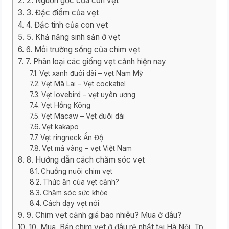
2. Nguồn gốc của con vẹt
3. Đặc điểm của vẹt
4. Đặc tính của con vẹt
5. Khả năng sinh sản ở vẹt
6. Môi trường sống của chim vẹt
7. Phân loại các giống vẹt cảnh hiện nay
Vẹt xanh đuôi dài – vẹt Nam Mỹ
Vẹt Mã Lai – Vẹt cockatiel
Vẹt lovebird – vẹt uyên ương
Vẹt Hồng Kông
Vẹt Macaw – Vẹt đuôi dài
Vẹt kakapo
Vẹt ringneck Ấn Độ
Vẹt má vàng – vẹt Việt Nam
8. Hướng dẫn cách chăm sóc vẹt
Chuồng nuôi chim vẹt
Thức ăn của vẹt cảnh?
Chăm sóc sức khỏe
Cách dạy vẹt nói
9. Chim vẹt cảnh giá bao nhiêu? Mua ở đâu?
10. Mua, Bán chim vẹt ở đâu rẻ nhất tại Hà Nội, Tp