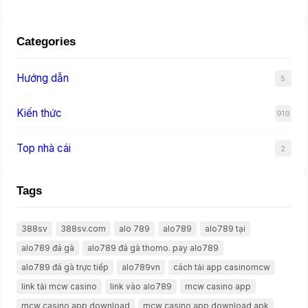
Categories
Hướng dẫn
5
Kiến thức
919
Top nhà cái
2
Tags
388sv
388sv.com
alo 789
alo789
alo789 tại
alo789 đá gà
alo789 đá gà thomo. pay alo789
alo789 đá gà trực tiếp
alo789vn
cách tải app casinomcw
link tải mcw casino
link vào alo789
mcw casino app
mcw casino app download
mcw casino app download apk