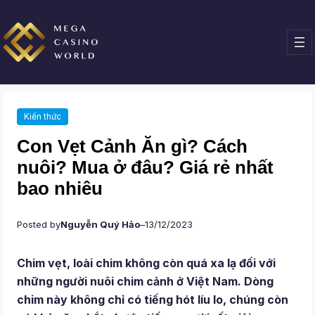
Chuyển
đến
phần
nội
dung
Kiến thức
Con Vẹt Cảnh Ăn gì? Cách
nuôi? Mua ở đâu? Giá rẻ nhất
bao nhiêu
Posted by
Nguyễn Quý Hảo
–
13/12/2023
Chim vẹt, loài chim không còn quá xa lạ đối với
những người nuôi chim cảnh ở Việt Nam. Dòng
chim này không chỉ có tiếng hót líu lo, chúng còn