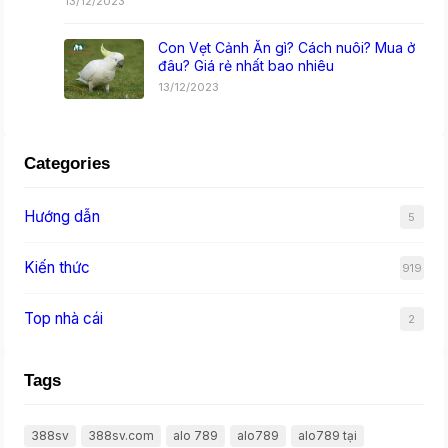
13/12/2023
Con Vẹt Cảnh Ăn gì? Cách nuôi? Mua ở
đâu? Giá rẻ nhất bao nhiêu
13/12/2023
Categories
Hướng dẫn
5
Kiến thức
919
Top nhà cái
2
Tags
388sv
388sv.com
alo 789
alo789
alo789 tại