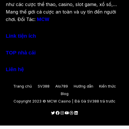
như các cược thể thao, casino, slot game, xổ số,…
Mang thế giới cá cược an toàn và uy tín đến người
chơi. Đối Tác:
MCW
Link tiện ích
TOP nhà cái
Liên hệ
Trang chủ
SV388
Alo789
Hướng dẫn
Kiến thức
Blog
Copyright 2023 © MCW Casino | Đá Gà SV388 trả trước
Twitter
Facebook
Instagram
Youtube
Dribbble
LinkedIn