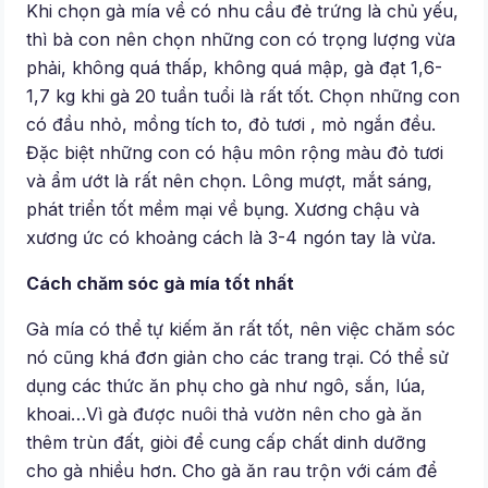
Khi chọn gà mía về có nhu cầu đẻ trứng là chủ yếu,
thì bà con nên chọn những con có trọng lượng vừa
phải, không quá thấp, không quá mập, gà đạt 1,6-
1,7 kg khi gà 20 tuần tuổi là rất tốt. Chọn những con
có đầu nhỏ, mồng tích to, đỏ tươi , mỏ ngắn đều.
Đặc biệt những con có hậu môn rộng màu đỏ tươi
và ẩm ướt là rất nên chọn. Lông mượt, mắt sáng,
phát triển tốt mềm mại về bụng. Xương chậu và
xương ức có khoảng cách là 3-4 ngón tay là vừa.
Cách chăm sóc gà mía tốt nhất
Gà mía có thể tự kiếm ăn rất tốt, nên việc chăm sóc
nó cũng khá đơn giản cho các trang trại. Có thể sử
dụng các thức ăn phụ cho gà như ngô, sắn, lúa,
khoai…Vì gà được nuôi thả vườn nên cho gà ăn
thêm trùn đất, giòi để cung cấp chất dinh dưỡng
cho gà nhiều hơn. Cho gà ăn rau trộn với cám để