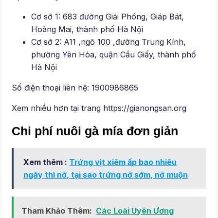
Cơ sở 1: 683 đường Giải Phóng, Giáp Bát,
Hoàng Mai, thành phố Hà Nội
Cơ sở 2: A11 ,ngõ 100 ,đường Trung Kính,
phường Yên Hòa, quận Cầu Giấy, thành phố
Hà Nội
Số điện thoại liên hệ: 1900986865
Xem nhiều hơn tại trang https://gianongsan.org
Chi phí nuôi gà mía đơn giản
Xem thêm :
Trứng vịt xiêm ấp bao nhiêu
ngày thì nở, tại sao trứng nở sớm, nở muộn
Tham Khảo Thêm:
Các Loài Uyên Ương