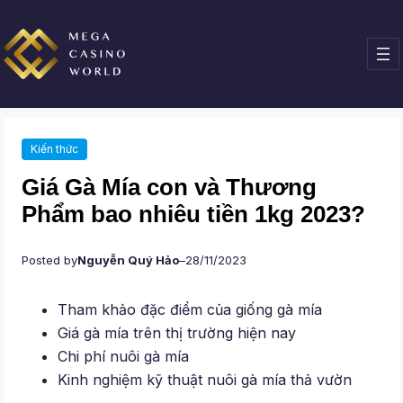
Chuyển
đến
phần
nội
dung
Kiến thức
Giá Gà Mía con và Thương
Phẩm bao nhiêu tiền 1kg 2023?
Posted by
Nguyễn Quý Hảo
–
28/11/2023
Tham khảo đặc điểm của giống gà mía
Giá gà mía trên thị trường hiện nay
Chi phí nuôi gà mía
Kinh nghiệm kỹ thuật nuôi gà mía thả vườn