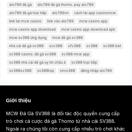
alo789 đá gà
alo789 đá gà thomo. pay alo789
alo789 đá gà trực tiếp
alo789vn
cách tải app casinomcw
link tải mcw casino
link vào alo789
mcw casino app
mcw casino app download
mcw casino app download apk
mcw sv388 ứng dụng
mcw đá gà sv388
nhà cái đá gà sv388
scv388
sfv388
sv388
sv388 bet
sv388 casino. đá gà sv388
sv388 mcw app
sv388 nhà cái đá gà uy tín châu á
sv388 trực tiếp
sv388sv388
sv388top
vnvs388
đăng nhập alo789
Giới thiệu
MCW Đá Gà SV388 là đối tác độc quyền cung cấp
trò chơi cá cược đá gà Thomo từ nhà cái SV388.
Ngoài ra chúng tôi còn cung cấp nhiều trò chơi khác