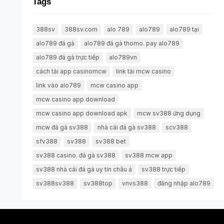
Tags
388sv
388sv.com
alo 789
alo789
alo789 tại
alo789 đá gà
alo789 đá gà thomo. pay alo789
alo789 đá gà trực tiếp
alo789vn
cách tải app casinomcw
link tải mcw casino
link vào alo789
mcw casino app
mcw casino app download
mcw casino app download apk
mcw sv388 ứng dụng
mcw đá gà sv388
nhà cái đá gà sv388
scv388
sfv388
sv388
sv388 bet
sv388 casino. đá gà sv388
sv388 mcw app
sv388 nhà cái đá gà uy tín châu á
sv388 trực tiếp
sv388sv388
sv388top
vnvs388
đăng nhập alo789