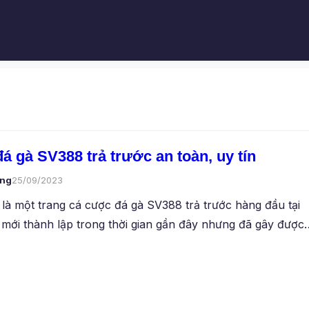
á gà SV388 trả trước an toàn, uy tín
ơng
25/09/2023
là một trang cá cược đá gà SV388 trả trước hàng đầu tại
ới thành lập trong thời gian gần đây nhưng đã gây được
làng cá cược và được nhiều cược thủ yêu thích. Nếu bạn
cùng…