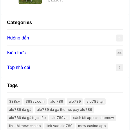
13/12/2023
Categories
Hướng dẫn
5
Kiến thức
919
Top nhà cái
2
Tags
388sv
388sv.com
alo 789
alo789
alo789 tại
alo789 đá gà
alo789 đá gà thomo. pay alo789
alo789 đá gà trực tiếp
alo789vn
cách tải app casinomcw
link tải mcw casino
link vào alo789
mcw casino app