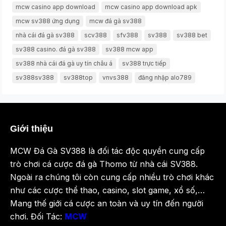
mcw casino app download
mcw casino app download apk
mcw sv388 ứng dụng
mcw đá gà sv388
nhà cái đá gà sv388
scv388
sfv388
sv388
sv388 bet
sv388 casino. đá gà sv388
sv388 mcw app
sv388 nhà cái đá gà uy tín châu á
sv388 trực tiếp
sv388sv388
sv388top
vnvs388
đăng nhập alo789
Giới thiệu
MCW Đá Gà SV388 là đối tác độc quyền cung cấp
trò chơi cá cược đá gà Thomo từ nhà cái SV388.
Ngoài ra chúng tôi còn cung cấp nhiều trò chơi khác
như các cược thể thao, casino, slot game, xổ số,…
Mang thế giới cá cược an toàn và uy tín đến người
chơi. Đối Tác:
MCW