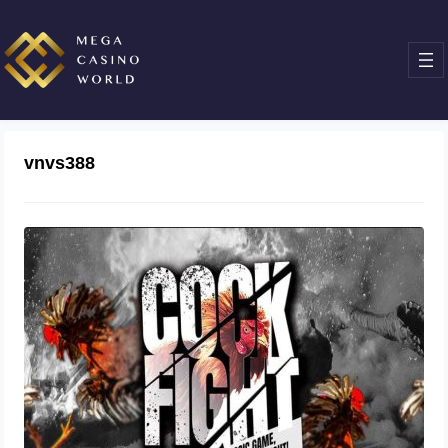
vnvs388
SV388 Nhà cái đá gà Thomo SV388
TOP 1 Châu Á
25/09/2023