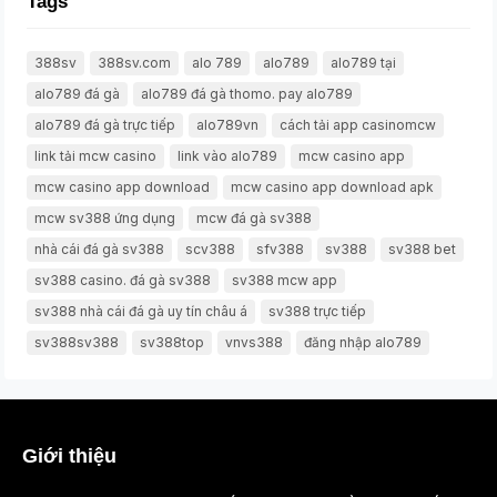
Tags
388sv
388sv.com
alo 789
alo789
alo789 tại
alo789 đá gà
alo789 đá gà thomo. pay alo789
alo789 đá gà trực tiếp
alo789vn
cách tải app casinomcw
link tải mcw casino
link vào alo789
mcw casino app
mcw casino app download
mcw casino app download apk
mcw sv388 ứng dụng
mcw đá gà sv388
nhà cái đá gà sv388
scv388
sfv388
sv388
sv388 bet
sv388 casino. đá gà sv388
sv388 mcw app
sv388 nhà cái đá gà uy tín châu á
sv388 trực tiếp
sv388sv388
sv388top
vnvs388
đăng nhập alo789
Giới thiệu