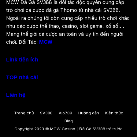
MCW Đá Gà SV388 là đối tác độc quyền cung cấp
trò chơi cá cược đá gà Thomo từ nhà cái SV388.
Ngoài ra chúng tôi còn cung cấp nhiều trò chơi khác
như các cược thể thao, casino, slot game, xổ số,…
Mang thế giới cá cược an toàn và uy tín đến người
chơi. Đối Tác:
MCW
Link tiện ích
TOP nhà cái
Liên hệ
Trang chủ
SV388
Alo789
Hướng dẫn
Kiến thức
Blog
Copyright 2023 © MCW Casino | Đá Gà SV388 trả trước