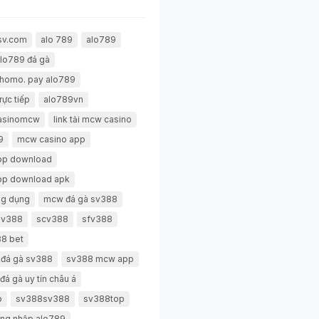
sv.com
alo 789
alo789
lo789 đá gà
thomo. pay alo789
rực tiếp
alo789vn
casinomcw
link tải mcw casino
9
mcw casino app
pp download
pp download apk
g dụng
mcw đá gà sv388
 sv388
scv388
sfv388
8 bet
 đá gà sv388
sv388 mcw app
đá gà uy tín châu á
p
sv388sv388
sv388top
ng nhập alo789