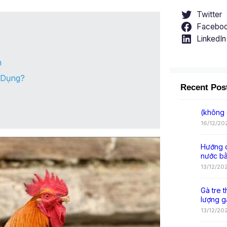
Twitter
Facebo
LinkedIn
m
 Dụng?
Recent Pos
(không 
16/12/20
Hướng d
nước b
13/12/20
Gà tre t
lượng g
13/12/20