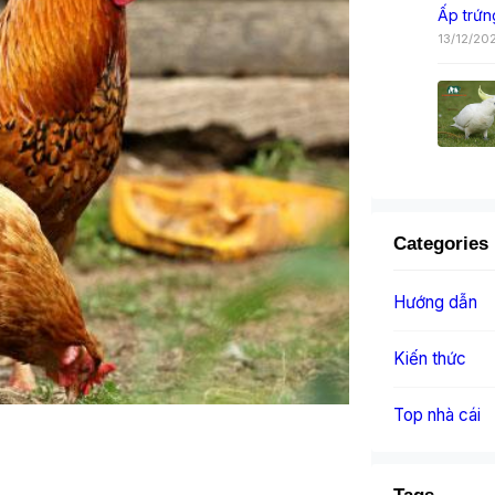
Ấp trứn
13/12/20
Categories
Hướng dẫn
Kiến thức
Top nhà cái