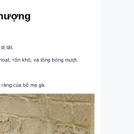
Phượng
ị tật.
hoạt, rốn khô, và lông bóng mượt.
õ ràng của bố mẹ gà.