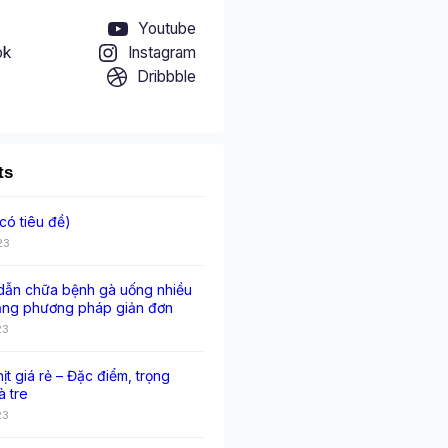
Youtube
ok
Instagram
Dribbble
ts
có tiêu đề)
23
ẫn chữa bệnh gà uống nhiều
ằng phương pháp giản đơn
23
hịt giá rẻ – Đặc điểm, trọng
à tre
23