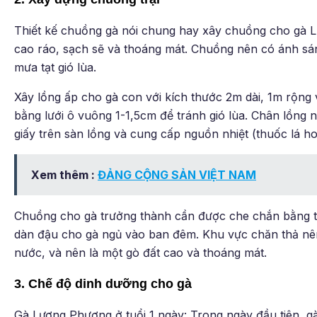
Thiết kế chuồng gà nói chung hay xây chuồng cho gà L
cao ráo, sạch sẽ và thoáng mát. Chuồng nên có ánh sán
mưa tạt gió lùa.
Xây lồng ấp cho gà con với kích thước 2m dài, 1m rộn
bằng lưới ô vuông 1-1,5cm để tránh gió lùa. Chân lồng
giấy trên sàn lồng và cung cấp nguồn nhiệt (thuốc lá h
Xem thêm :
ĐẢNG CỘNG SẢN VIỆT NAM
Chuồng cho gà trưởng thành cần được che chắn bằng tr
dàn đậu cho gà ngủ vào ban đêm. Khu vực chăn thả nên
nước, và nên là một gò đất cao và thoáng mát.
3. Chế độ dinh dưỡng cho gà
Gà Lương Phượng ở tuổi 1 ngày: Trong ngày đầu tiên, g