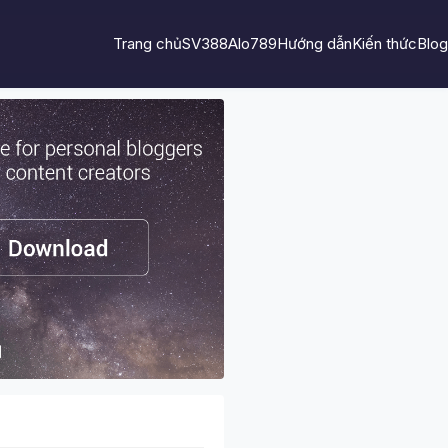
Trang chủ
SV388
Alo789
Hướng dẫn
Kiến thức
Blog