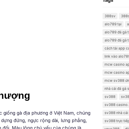
Tags
388sv
388
alo789 tại
a
alo789 đá gà 
alo789 đá gà t
cách tải app 
link vào alo78
mcw casino a
mcw casino a
mcw sv388 ứn
nhà cái đá gà
Phượng
sv388
sv38
sv388 casino.
c giống gà địa phương ở Việt Nam, chúng
sv388 nhà cái 
, dựng đứng, ngực rộng dài, lưng phẳng,
sv388 trực tiế
n đối. Màu lông chủ yếu của chúng là
vnvs388
đă