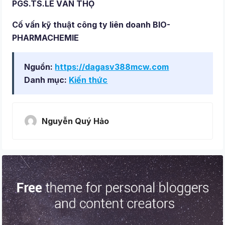
PGS.TS.LÊ VĂN THỌ
Cố vấn kỹ thuật công ty liên doanh BIO-
PHARMACHEMIE
Nguồn:
https://dagasv388mcw.com
Danh mục:
Kiến thức
Nguyễn Quý Hảo