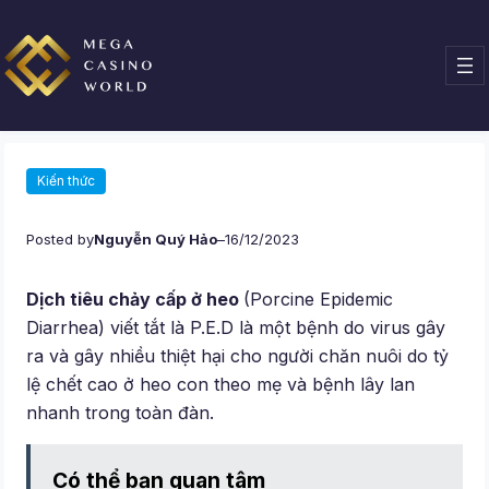
Chuyển
đến
phần
nội
dung
Kiến thức
Posted by
Nguyễn Quý Hảo
–
16/12/2023
Dịch tiêu chảy cấp ở heo
(Porcine Epidemic
Diarrhea) viết tắt là P.E.D là một bệnh do virus gây
ra và gây nhiều thiệt hại cho người chăn nuôi do tỷ
lệ chết cao ở heo con theo mẹ và bệnh lây lan
nhanh trong toàn đàn.
Có thể bạn quan tâm