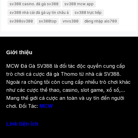
sv388 casino. đá gà sv388
sv388 mcw app
sv388 nhà cái đá gà uy tín châu á
sv388 trực tiếp
sv388sv388
sv388top
vnvs388
đăng nhập alo789
Giới thiệu
MCW Đá Gà SV388 là đối tác độc quyền cung cấp
trò chơi cá cược đá gà Thomo từ nhà cái SV388.
Ngoài ra chúng tôi còn cung cấp nhiều trò chơi khác
như các cược thể thao, casino, slot game, xổ số,…
Mang thế giới cá cược an toàn và uy tín đến người
chơi. Đối Tác:
MCW
Link tiện ích