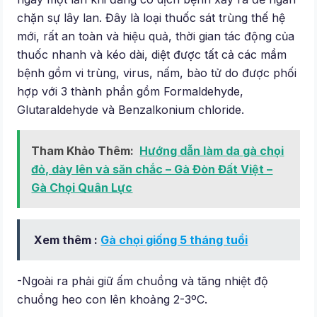
chặn sự lây lan. Đây là loại thuốc sát trùng thế hệ
mới, rất an toàn và hiệu quả, thời gian tác động của
thuốc nhanh và kéo dài, diệt được tất cả các mầm
bệnh gồm vi trùng, virus, nấm, bào tử do được phối
hợp với 3 thành phần gồm Formaldehyde,
Glutaraldehyde và Benzalkonium chloride.
Tham Khảo Thêm:
Hướng dẫn làm da gà chọi
đỏ, dày lên và săn chắc – Gà Đòn Đất Việt –
Gà Chọi Quân Lực
Xem thêm :
Gà chọi giống 5 tháng tuổi
-Ngoài ra phải giữ ấm chuồng và tăng nhiệt độ
chuồng heo con lên khoảng 2-3ºC.