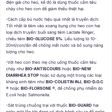
điện giải cho heo, kế đó là dùng thuốc cầm tiêu
chảy cho heo con để giảm thiểu thiệt hại.
-Cách cấp bù nước hiệu quả nhất là truyền dịch:
Tốt nhất là tiêm vào xoang bụng cho heo con hai
loại dịch truyền: buổi sáng tiêm Lactate Ringer,
chiều tiêm
BIO-GLUCOSE 5%
. Liều lượng từ 10-
20ml/con/lần để chống mất nước và bổ sung năng
lượng cho heo.
-Với heo con theo mẹ cho uống thuốc cầm tiêu
chảy như
BIO-ANTISCOURS
hoặc
BIO-NEW
DIARRHEA STOP
hoặc sử dụng một trong các loại
kháng sinh tiêm như
BIO-COLISTIN INJ
,
BIO-D.O.C
®
hoặc
BIO-FLORSONE ®
, để chống phụ nhiễm do
E.coli hoặc Salmonella.
-Sát trùng chuồng trại với thuốc
BIO-GUARD
hai
ngày một lần khi đang có dịch bệnh xảy ra để ngăn