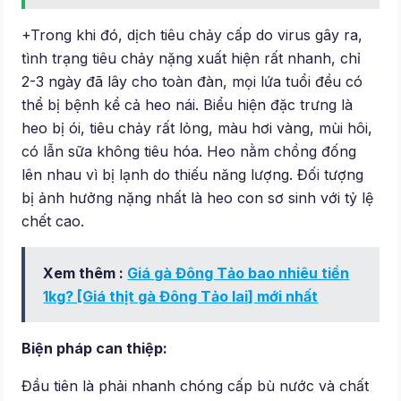
+Trong khi đó, dịch tiêu chảy cấp do virus gây ra,
tình trạng tiêu chảy nặng xuất hiện rất nhanh, chỉ
2-3 ngày đã lây cho toàn đàn, mọi lứa tuổi đều có
thể bị bệnh kể cả heo nái. Biểu hiện đặc trưng là
heo bị ói, tiêu chảy rất lỏng, màu hơi vàng, mùi hôi,
có lẫn sữa không tiêu hóa. Heo nằm chồng đống
lên nhau vì bị lạnh do thiếu năng lượng. Đối tượng
bị ảnh hưởng nặng nhất là heo con sơ sinh với tỷ lệ
chết cao.
Xem thêm :
Giá gà Đông Tảo bao nhiêu tiền
1kg? [Giá thịt gà Đông Tảo lai] mới nhất
Biện pháp can thiệp:
Đầu tiên là phải nhanh chóng cấp bù nước và chất