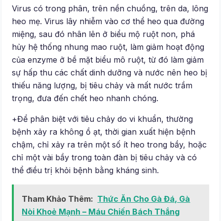
Virus có trong phân, trên nền chuồng, trên da, lông
heo mẹ. Virus lây nhiễm vào cơ thể heo qua đường
miệng, sau đó nhân lên ở biểu mộ ruột non, phá
hủy hệ thống nhung mao ruột, làm giảm hoạt động
của enzyme ở bề mặt biểu mô ruột, từ đó làm giảm
sự hấp thu các chất dinh dưỡng và nước nên heo bị
thiếu năng lượng, bị tiêu chảy và mất nước trầm
trọng, đưa đến chết heo nhanh chóng.
+Để phân biệt với tiêu chảy do vi khuẩn, thường
bệnh xảy ra không ồ ạt, thời gian xuất hiện bệnh
chậm, chỉ xảy ra trên một số ít heo trong bầy, hoặc
chỉ một vài bầy trong toàn đàn bị tiêu chảy và có
thể điều trị khỏi bệnh bằng kháng sinh.
Tham Khảo Thêm:
Thức Ăn Cho Gà Đá, Gà
Nòi Khoẻ Mạnh – Máu Chiến Bách Thắng