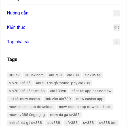
Hướng dẫn
5
Kiến thức
919
Top nhà cái
2
Tags
388sv
388sv.com
alo 789
alo789
alo789 tại
alo789 đá gà
alo789 đá gà thomo. pay alo789
alo789 đá gà trực tiếp
alo789vn
cách tải app casinomcw
link tải mcw casino
link vào alo789
mcw casino app
mcw casino app download
mcw casino app download apk
mcw sv388 ứng dụng
mcw đá gà sv388
nhà cái đá gà sv388
scv388
sfv388
sv388
sv388 bet