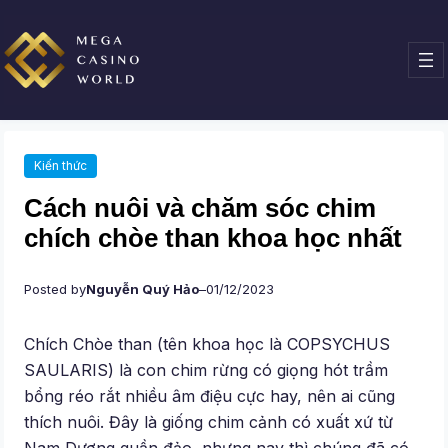
Chuyển
đến
phần
nội
dung
Kiến thức
Cách nuôi và chăm sóc chim
chích chòe than khoa học nhất
Posted by
Nguyễn Quý Hảo
–
01/12/2023
Chích Chòe than (tên khoa học là COPSYCHUS
SAULARIS) là con chim rừng có giọng hót trầm
bổng réo rắt nhiều âm điệu cực hay, nên ai cũng
thích nuôi. Đây là giống chim cảnh có xuất xứ từ