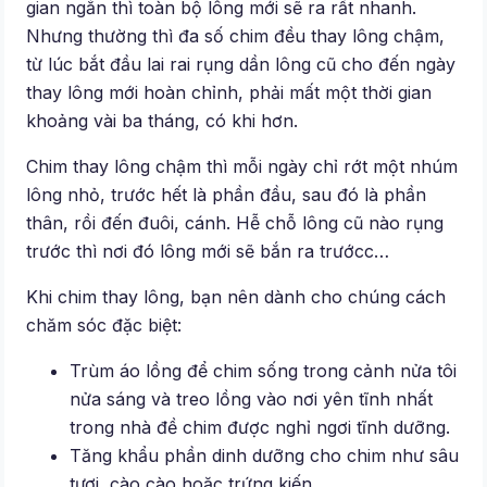
gian ngắn thì toàn bộ lông mới sẽ ra rất nhanh.
Nhưng thường thì đa số chim đều thay lông chậm,
từ lúc bắt đầu lai rai rụng dần lông cũ cho đến ngày
thay lông mới hoàn chỉnh, phải mất một thời gian
khoảng vài ba tháng, có khi hơn.
Chim thay lông chậm thì mỗi ngày chỉ rớt một nhúm
lông nhỏ, trước hết là phần đầu, sau đó là phần
thân, rồi đến đuôi, cánh. Hễ chỗ lông cũ nào rụng
trước thì nơi đó lông mới sẽ bắn ra trướcc…
Khi chim thay lông, bạn nên dành cho chúng cách
chăm sóc đặc biệt:
Trùm áo lồng để chim sống trong cảnh nửa tôi
nửa sáng và treo lồng vào nơi yên tĩnh nhất
trong nhà đề chim được nghỉ ngơi tĩnh dưỡng.
Tăng khẩu phần dinh dưỡng cho chim như sâu
tươi, cào cào hoặc trứng kiến