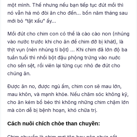
một mình. Thế nhưng nếu bạn tiếp tục đút mồi thì
nó vẫn há mỏ đòi ăn cho đến… bốn năm tháng sau
mới bỏ “tật xấu” ấy…
Mồi đút cho chim con có thể là cào cào non (nhúng
vào nưởc trước khi cho ăn để chim đỡ bị khát), là
thịt vụn (nên nhúng tí bột) … Khi chim đã lớn độ ba
tuần tuổi thì nhồi bột đậu phộng trứng vào nuớc
cho sền sệt, rồi viên lại từng cục nhỏ đe đút cho
chúng ăn.
Được ăn no, được ngủ ấm, chim con sẽ mau lớn,
mau khôn, và mạnh khỏe. Nếu chăm sóc không kỹ,
cho ăn kém bổ béo thì không những chim chậm lớn
mà còn dễ bị bệnh hoạn, khó chữa trị.
Cách nuôi chích chòe than chuyền:
Chim chuyền là chim mơi tập bay nên chưa cất