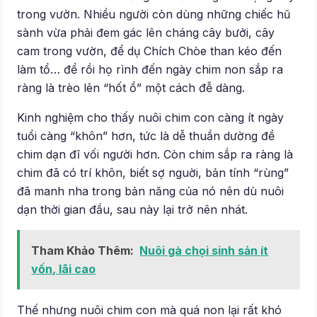
trong vườn. Nhiều người còn dùng những chiếc hũ
sành vừa phải đem gác lên cháng cây bưởi, cây
cam trong vườn, để dụ Chích Chòe than kéo đến
làm tổ… để rồi họ rình đến ngày chim non sắp ra
ràng là trèo lên “hốt ổ” một cách đễ dàng.
Kinh nghiệm cho thấy nuôi chim con càng ít ngày
tuổi càng “khôn” hơn, tức là dễ thuần dường đề
chim dạn đĩ vối người hơn. Còn chim sắp ra ràng là
chim đã có trí khôn, biết sợ nguời, bản tính “rùng”
đã manh nha trong bản năng của nó nên dù nuôi
dạn thời gian đầu, sau này lại trở nên nhát.
Tham Khảo Thêm:
Nuôi gà chọi sinh sản ít
vốn, lãi cao
Thế nhưng nuôi chim con mà quá non lại rất khó