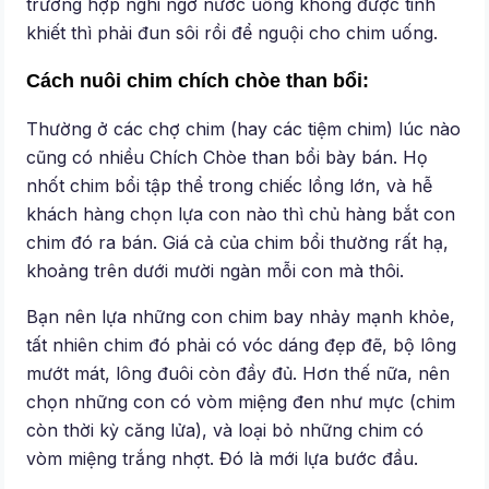
trường hợp nghi ngờ nước uống không được tinh
khiết thì phải đun sôi rồi để nguội cho chim uống.
Cách nuôi chim chích chòe than bổi:
Thường ở các chợ chim (hay các tiệm chim) lúc nào
cũng có nhiều Chích Chòe than bổi bày bán. Họ
nhốt chim bổi tập thể trong chiếc lồng lớn, và hễ
khách hàng chọn lựa con nào thì chủ hàng bắt con
chim đó ra bán. Giá cả của chim bổi thường rất hạ,
khoảng trên dưới mười ngàn mỗi con mà thôi.
Bạn nên lựa những con chim bay nhảy mạnh khỏe,
tất nhiên chim đó phải có vóc dáng đẹp đẽ, bộ lông
mướt mát, lông đuôi còn đầy đủ. Hơn thế nữa, nên
chọn những con có vòm miệng đen như mực (chim
còn thời kỳ căng lửa), và loại bỏ những chim có
vòm miệng trắng nhợt. Đó là mới lựa bước đầu.