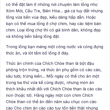
có thể đặt làm ở những nơi chuyên làm lồng như
Xóm Mói, Cầu Tre, Biên Hòa… giá cả tuy đắt nhưng
lồng vừa bền vùa đẹp, kiểu dáng hấp dẫn. Hoặc
bạn có thể mua lồng ở chợ chim, hay các tiệm bán
chim. Loại lồng chợ thì có giá bình dân, không đẹp
và không bền bằng lồng đặt.
Trong lồng bạn máng một cóng nước và cóng đựng
thức ăn, và lót tấm bố lồng ở đáy.
Thức ăn chính của Chích Chòe than là bột đậu
phộng trộn trứng, và thức ăn phụ gồm có cào cào,
sâu tươi, trứng kiến… Mỗi ngày có thể cho ăn một
trong ba thứ vừa kể cũng được, nhưng món ăn
thích khẩu nhất đối với Chích Chòe than là cào cào
non (hoặc tơ). Hằng ngày một con chim Chích
Chòe than có thể ăn đến năm sáu chục con cào
cào Cho chim ăn cào cào tuy tốn tiền thật nhưng