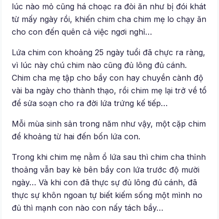
lúc nào mỏ cũng há choạc ra đòi ăn như bị đói khát
từ mấy ngày rồi, khiến chim cha chim mẹ lo chạy ăn
cho con đến quên cả việc ngơi nghỉ…
Lứa chim con khoảng 25 ngày tuổi đã chực ra ràng,
vì lúc này chú chim nào cũng đủ lông đủ cánh.
Chim cha mẹ tập cho bầy con hay chuyền cành độ
vài ba ngày cho thành thạo, rồi chim mẹ lại trở về tổ
để sửa soạn cho ra đời lứa trứng kế tiếp…
Mỗi mùa sinh sản trong năm như vậy, một cặp chim
để khoảng từ hai đến bốn lứa con.
Trong khi chim mẹ nằm ổ lứa sau thì chim cha thỉnh
thoảng vẫn bay kè bên bầy con lứa trước độ mười
ngày… Và khi con đã thực sự đủ lông đủ cánh, đã
thực sự khôn ngoan tự biết kiếm sống một mình no
đủ thì mạnh con nào con nấy tách bầy…