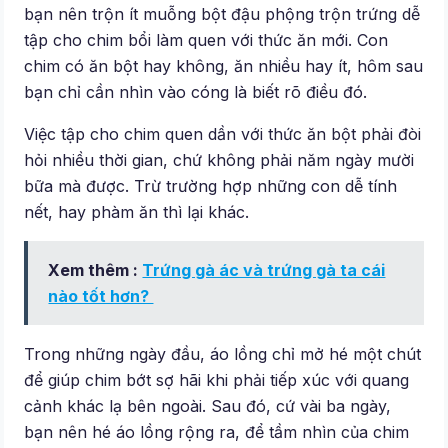
bạn nên trộn ít muỗng bột đậu phộng trộn trứng dễ
tập cho chim bổi làm quen với thức ăn mới. Con
chim có ăn bột hay không, ăn nhiều hay ít, hôm sau
bạn chỉ cần nhìn vào cóng là biết rõ điều đó.
Việc tập cho chim quen dần với thức ăn bột phải đòi
hỏi nhiều thời gian, chứ không phải năm ngày mười
bữa mà được. Trừ trường hợp những con dễ tính
nết, hay phàm ăn thì lại khác.
Xem thêm :
Trứng gà ác và trứng gà ta cái
nào tốt hơn?
Trong những ngày đầu, áo lồng chỉ mở hé một chút
để giúp chim bớt sợ hãi khi phải tiếp xúc với quang
cảnh khác lạ bên ngoài. Sau đó, cứ vài ba ngày,
bạn nên hé áo lồng rộng ra, để tầm nhìn của chim