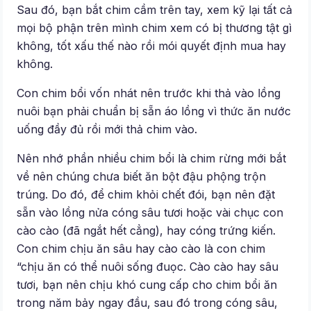
Sau đó, bạn bắt chim cầm trên tay, xem kỹ lại tất cả
mọi bộ phận trên mình chim xem có bị thương tật gì
không, tốt xấu thế nào rồi mói quyết định mua hay
không.
Con chim bổi vốn nhát nên trước khi thả vào lồng
nuôi bạn phải chuẩn bị sẵn áo lồng vì thức ăn nước
uống đầy đủ rồi mới thả chim vào.
Nên nhớ phần nhiều chim bổi là chim rừng mới bắt
về nên chúng chưa biết ăn bột đậu phộng trộn
trúng. Do đó, để chim khỏi chết đói, bạn nên đặt
sẵn vào lồng nửa cóng sâu tươi hoặc vài chục con
cào cào (đã ngắt hết cẳng), hay cóng trứng kiến.
Con chim chịu ăn sâu hay cào cào là con chim
“chịu ăn có thể nuôi sống đuọc. Cào cào hay sâu
tươi, bạn nên chịu khó cung cấp cho chim bổi ăn
trong năm bảy ngay đầu, sau đó trong cóng sâu,