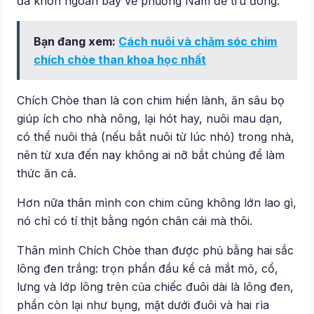
đã khôn ngoan bay về phương Nam để trú đông.
Bạn đang xem:
Cách nuôi và chăm sóc chim
chích chòe than khoa học nhất
Chích Chòe than là con chim hiền lành, ăn sâu bọ
giúp ích cho nhà nông, lại hót hay, nuôi mau dạn,
có thể nuôi thả (nếu bắt nuôi từ lúc nhỏ) trong nhà,
nên từ xưa đến nay không ai nỡ bắt chúng để làm
thức ăn cả.
Hơn nữa thân mình con chim cũng không lớn lao gì,
nó chỉ có tí thịt bằng ngón chân cái mà thôi.
Thân mình Chích Chòe than được phủ bằng hai sắc
lông đen trắng: trọn phần đầu kề cả mắt mỏ, cổ,
lưng và lớp lông trên của chiếc đuôi dài là lông đen,
phần còn lại như bụng, mặt dưới đuôi và hai rìa