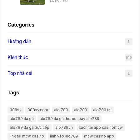
13/12/2023
Categories
Hướng dẫn
5
Kiến thức
919
Top nhà cái
2
Tags
388sv
388sv.com
alo 789
alo789
alo789 tại
alo789 đá gà
alo789 đá gà thomo. pay alo789
alo789 đá gà trực tiếp
alo789vn
cách tải app casinomcw
link tải mcw casino
link vào alo789
mcw casino app