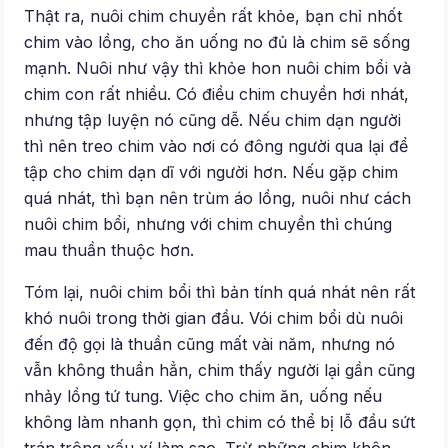
Thật ra, nuôi chim chuyền rất khỏe, bạn chỉ nhốt
chim vào lồng, cho ăn uống no đủ là chim sẽ sống
mạnh. Nuôi như vậy thì khỏe hon nuôi chim bổi và
chim con rất nhiều. Có điều chim chuyền hơi nhát,
nhưng tập luyện nó cũng dễ. Nếu chim dạn người
thì nên treo chim vào nơi có đông người qua lại để
tập cho chim dạn dĩ với người hơn. Nếu gặp chim
quá nhát, thì bạn nên trùm áo lồng, nuôi như cách
nuôi chim bổi, nhưng với chim chuyền thì chúng
mau thuần thuộc hơn.
Tóm lại, nuôi chim bổi thì bản tính quá nhát nên rất
khó nuôi trong thời gian đầu. Vói chim bổi dù nuôi
đến độ gọi là thuần cũng mất vài năm, nhưng nó
vẫn không thuần hẳn, chim thấy người lại gần cũng
nhảy lồng tứ tung. Việc cho chim ăn, uống nếu
không làm nhanh gọn, thì chim có thể bị lỗ đầu sứt
trán trông xấu xí làm sao. Trừ những chim khôn