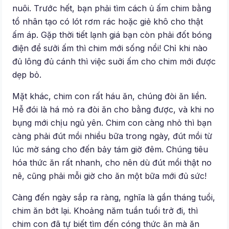
nuôi. Trước hết, bạn phải tìm cách ủ ấm chim bằng
tổ nhân tạo có lót rơm rác hoặc giẻ khô cho thật
ấm áp. Gặp thời tiết lạnh giá bạn còn phải đốt bóng
điện để sưởi ấm thì chim mới sống nổi! Chỉ khi nào
đủ lông đủ cánh thì việc suởi ấm cho chim mới được
dẹp bỏ.
Mặt khác, chim con rất háu ăn, chúng đòi ăn liền.
Hễ đói là há mỏ ra đòi ăn cho bằng được, và khi no
bụng mới chịu ngủ yên. Chim con càng nhỏ thì bạn
càng phải đút mồi nhiều bữa trong ngày, đút mồi từ
lúc mờ sáng cho đến bảy tám giờ đêm. Chúng tiêu
hóa thức ăn rất nhanh, cho nên dù đút mổi thật no
nê, cũng phải mỗi giờ cho ăn một bữa mới đủ sức!
Càng đến ngày sắp ra ràng, nghĩa là gần tháng tuổi,
chim ăn bớt lại. Khoảng năm tuần tuổi trở đi, thì
chim con đã tự biết tìm đến cóng thức ăn mà ăn