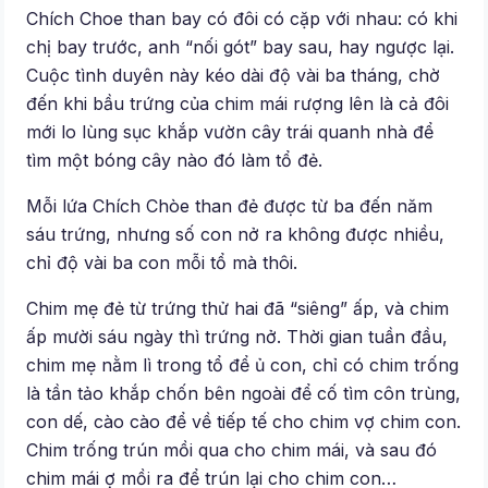
Chích Choe than bay có đôi có cặp với nhau: có khi
chị bay trước, anh “nối gót” bay sau, hay ngược lại.
Cuộc tình duyên này kéo dài độ vài ba tháng, chờ
đến khi bầu trứng của chim mái rượng lên là cả đôi
mới lo lùng sục khắp vườn cây trái quanh nhà để
tìm một bóng cây nào đó làm tổ đẻ.
Mỗi lứa Chích Chòe than đẻ được từ ba đến năm
sáu trứng, nhưng số con nở ra không được nhiều,
chỉ độ vài ba con mỗi tổ mà thôi.
Chim mẹ đẻ từ trứng thử hai đã “siêng” ấp, và chim
ấp mười sáu ngày thì trứng nở. Thời gian tuần đầu,
chim mẹ nằm lì trong tổ để ủ con, chỉ có chim trống
là tần tảo khắp chốn bên ngoài để cố tìm côn trùng,
con dế, cào cào để về tiếp tế cho chim vợ chim con.
Chim trống trún mồi qua cho chim mái, và sau đó
chim mái ợ mồi ra để trún lại cho chim con…