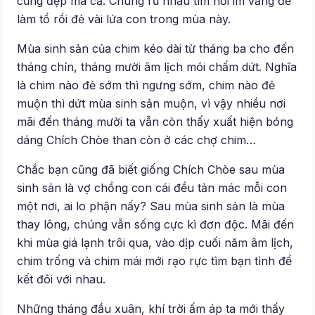
cũng đẹp mã cả. Chúng rủ nhau tìm nơi im vắng để
làm tổ rồi đẻ vài lứa con trong mùa này.
Mùa sinh sản của chim kéo dài từ tháng ba cho đến
tháng chín, tháng mười âm lịch mói chấm dứt. Nghĩa
là chim nào đẻ sớm thì ngưng sớm, chim nào đẻ
muộn thì dứt mùa sinh sản muộn, vì vậy nhiều nơi
mãi đến tháng mười ta vẫn còn thấy xuất hiện bóng
dáng Chích Chòe than còn ở các chợ chim…
Chắc bạn cũng đã biết giống Chích Chòe sau mùa
sinh sản là vợ chồng con cái đều tản mác mỗi con
một nơi, ai lo phận nấy? Sau mùa sinh sản là mùa
thay lông, chúng vẫn sống cực kì đơn độc. Mãi đến
khi mùa giá lạnh trôi qua, vào dịp cuối năm âm lịch,
chim trống và chim mái mới rạo rực tìm bạn tình để
kết đôi với nhau.
Những tháng đầu xuân, khí trời ấm áp ta mới thấy