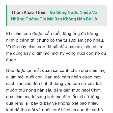
Tham Khảo Thêm:
Gà Uống Nước Nhiều Và
Những Thông Tin Mà Bạn Không Nên Bỏ Lỡ
Khi chim con được tuần tuổi, lông ống đã tượng
hình ở cánh thì chúng có thể tự sưởi ấm cho nhau.
Và lúc này chim con đã bắt đầu háu ăn, nên chim
mẹ cũng bay đi tìm mồi mới hy vong nuôi con no đủ
được.
Nếu được tận mắt quan sát cảnh chim cha chim mẹ
đi tìm mồi nuôi con, bạn mới cảm nhận được một
cách sâu sắc đến tình thương yêu con cái của loài
muôn thú nồng nàn sâu đậm đến mức nào! Chim
cha chim mẹ từ sáng tinh mơ đến tối mịt cứ liệng
qua liệng lại, bay đi bay về không biết bao nhiêu
lượt để tha mồi về nuôi con! Lũ chim con thì cơ hồ