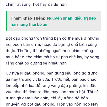
chim rất sung, hót hay đá dữ hơn.
Tham Khảo Thêm:
Nguyên nhân, điều trị heo
nái mang thai bỏ ăn
Bột đậu phộng trộn trứng bạn có thể mua ở những
nơi buôn bán chim, hoặc do bạn tự chế biến cũng
đuợc. Thường thì những người nuôi chim không
mua bột ở chợ chim mà họ tự pha chế lấy, hy vọng
rằng chất bổ dưỡng sẽ nhiều hơn.
Cứ nửa kí đậu phộng, bạn dùng sáu lòng đỏ trứng
gà hay trứung vịt là vừa. Trước hết, bạn bắc chảo
lên bếp nhỏ lửa để rang vàng đậu phộng, khi đậu
vừa chín thì đem ra đâm hay cán thành bột. Tất cả
trứng gà đem luộc chín, chỉ lấy tròng đỏ bóp
nhuyễn với bột đậu phộng. Trộn vào hỗn hợp Này