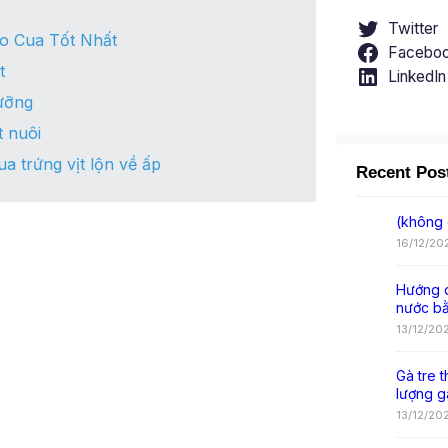
Twitter
o Cua Tốt Nhất
Facebo
t
LinkedIn
ưỡng
 nuôi
 trứng vịt lộn về ấp
Recent Pos
(không 
16/12/20
Hướng d
nước b
13/12/20
Gà tre t
lượng g
13/12/20