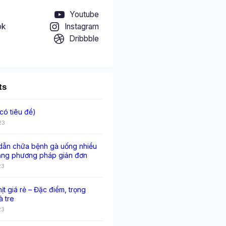
Youtube
ok
Instagram
Dribbble
ts
có tiêu đề)
23
ẫn chữa bệnh gà uống nhiều
ằng phương pháp giản đơn
23
hịt giá rẻ – Đặc điểm, trọng
à tre
23