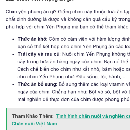
Chim yến phụng ăn gì? Giống chim này thuộc loài ăn tạ
chất dinh dưỡng là được và không cần quá cầu kỳ trong
phù hợp với chim Yến Phụng mà bạn có thể tham khảo
Thức ăn khô
: Gồm có cám viên với hàm lượng dinh
bạn có thể kết hợp cho chim Yến Phụng ăn các loạ
Trái cây và rau củ
: Nuôi chim Yến Phụng không thể
cây trong bữa ăn hàng ngày của chim. Bạn có thể 
Cách chế biến cho chim như xắt nhỏ, băm hoặc xay
cho chim Yến Phụng như: Đậu sống, tỏi, hành,…
Thức ăn bổ sung
: Bổ sung thêm các loại vitamin
ngày của chim. Chẳng hạn như: Bột vỏ sò, bột vỏ 
mai nghiền để thực đơn của chim được phong phú
Tham Khảo Thêm:
Tình hình chăn nuôi và nghiên c
Chăn nuôi Việt Nam