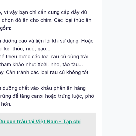
p, vì vậy bạn chỉ cần cung cấp đầy đủ
 chọn đồ ăn cho chim. Các loại thức ăn
 gồm:
 dưỡng cao và tiện lợi khi sử dụng. Hoặc
i kê, thóc, ngô, gạo…
 thiếu được các loại rau củ cùng trái
tham khảo như: Xoài, nho, táo tàu…
. Cần tránh các loại rau củ không tốt
 và dưỡng chất vào khẩu phần ăn hàng
trứng để tăng canxi hoặc trứng luộc, phô
 hơn.
ứu con trâu tại Việt Nam – Tạp chí