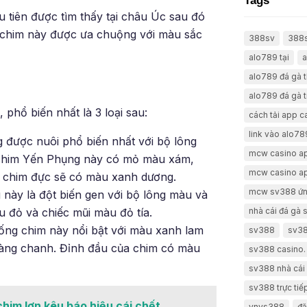
Tags
 tiên được tìm thấy tại châu Úc sau đó
ng chim này được ưa chuộng với màu sắc
388sv
388
alo789 tại
a
alo789 đá gà 
alo789 đá gà t
phổ biến nhất là 3 loại sau:
cách tải app 
link vào alo78
g được nuôi phổ biến nhất với bộ lông
mcw casino a
g chim Yến Phụng này có mỏ màu xám,
mcw casino a
i chim đực sẽ có màu xanh dương.
mcw sv388 ứn
 này là đột biến gen với bộ lông màu và
nhà cái đá gà
u đỏ và chiếc mũi màu đỏ tía.
iống chim này nổi bật với màu xanh lam
sv388
sv38
àng chanh. Đỉnh đầu của chim có màu
sv388 casino.
sv388 nhà cái 
sv388 trực tiế
 chim lợn kêu báo hiệu cái chết
vnvs388
đă