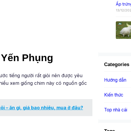
Ấp trứn
13/12/20
m Yến Phụng
Categories
c tiếng người rất giỏi nên được yêu
Hướng dẫn
 hiểu xem giống chim này có nguồn gốc
Kiến thức
i – ăn gì, giá bao nhiêu, mua ở đâu?
Top nhà cái