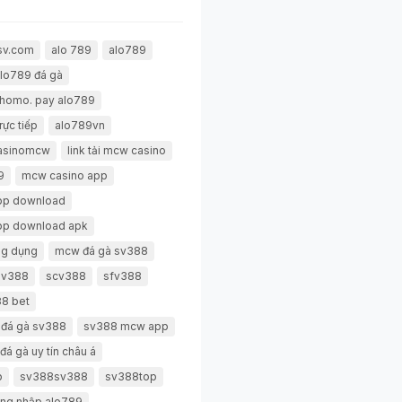
sv.com
alo 789
alo789
lo789 đá gà
thomo. pay alo789
rực tiếp
alo789vn
casinomcw
link tải mcw casino
9
mcw casino app
pp download
pp download apk
g dụng
mcw đá gà sv388
 sv388
scv388
sfv388
8 bet
 đá gà sv388
sv388 mcw app
đá gà uy tín châu á
p
sv388sv388
sv388top
ng nhập alo789