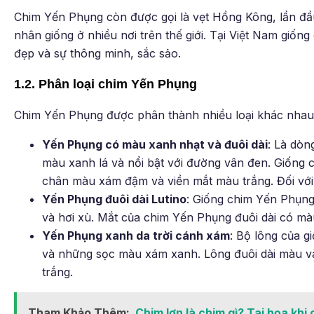
Chim Yến Phụng còn được gọi là vẹt Hồng Kông, lần đầu
nhân giống ở nhiều nơi trên thế giới. Tại Việt Nam giố
đẹp và sự thông minh, sắc sảo.
1.2. Phân loại chim Yến Phụng
Chim Yến Phụng được phân thành nhiều loại khác nhau, 
Yến Phụng có màu xanh nhạt và đuôi dài
: Là dòn
màu xanh lá và nổi bật với đường vân đen. Giốn
chân màu xám đậm và viền mắt màu trắng. Đối vớ
Yến Phụng đuôi dài Lutino
: Giống chim Yến Phụng
và hơi xù. Mắt của chim Yến Phụng đuôi dài có mà
Yến Phụng xanh da trời cánh xám
: Bộ lông của g
và những sọc màu xám xanh. Lông đuôi dài màu v
trắng.
Tham Khảo Thêm:
Chim lợn là chim gì? Tai họa khi