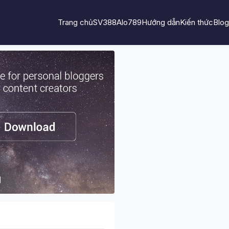
Trang chủ
SV388
Alo789
Hướng dẫn
Kiến thức
Blog