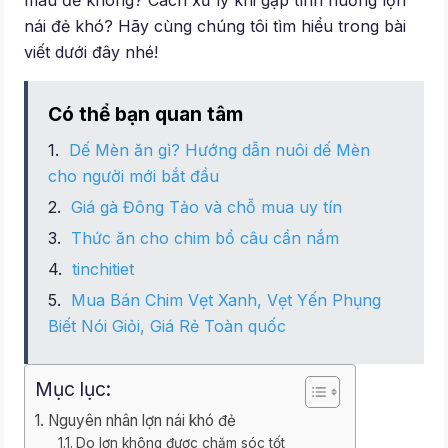
mau đẻ không? Cách xử lý khi gặp tình huống lợn
nái đẻ khó? Hãy cùng chúng tôi tìm hiểu trong bài
viết dưới đây nhé!
Có thể bạn quan tâm
Dế Mèn ăn gì? Hướng dẫn nuôi dế Mèn
cho người mới bắt đầu
Giá gà Đông Tảo và chỗ mua uy tín
Thức ăn cho chim bồ câu cần nắm
tinchitiet
Mua Bán Chim Vẹt Xanh, Vẹt Yến Phụng
Biết Nói Giỏi, Giá Rẻ Toàn quốc
Mục lục:
Nguyên nhân lợn nái khó đẻ
Do lợn không được chăm sóc tốt