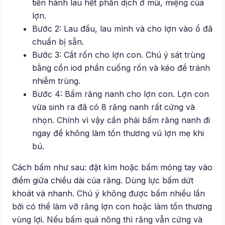
tiến hành lau hết phần dịch ở mũi, miệng của
lợn.
Bước 2: Lau đầu, lau mình và cho lợn vào ổ đã
chuẩn bị sẵn.
Bước 3: Cắt rốn cho lợn con. Chú ý sát trùng
bằng cồn iod phần cuống rốn và kéo để tránh
nhiễm trùng.
Bước 4: Bấm răng nanh cho lợn con. Lợn con
vừa sinh ra đã có 8 răng nanh rất cứng và
nhọn. Chính vì vậy cần phải bấm răng nanh đi
ngay để không làm tổn thương vú lợn mẹ khi
bú.
Cách bấm như sau: đặt kìm hoặc bấm móng tay vào
điểm giữa chiều dài của răng. Dùng lực bấm dứt
khoát và nhanh. Chú ý không được bấm nhiều lần
bởi có thể làm vỡ răng lợn con hoặc làm tổn thương
vùng lợi. Nếu bấm quá nông thì răng vẫn cứng và