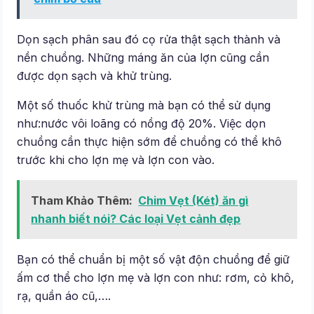
Dọn sạch phân sau đó cọ rửa thật sạch thành và
nền chuồng. Những máng ăn của lợn cũng cần
được dọn sạch và khử trùng.
Một số thuốc khử trùng mà bạn có thể sử dụng
như:nước vôi loãng có nồng độ 20%. Việc dọn
chuồng cần thực hiện sớm để chuồng có thể khô
trước khi cho lợn mẹ và lợn con vào.
Tham Khảo Thêm:
Chim Vẹt (Két) ăn gì
nhanh biết nói? Các loại Vẹt cảnh đẹp
Bạn có thể chuẩn bị một số vật độn chuồng để giữ
ấm cơ thể cho lợn mẹ và lợn con như: rơm, cỏ khô,
rạ, quần áo cũ,….