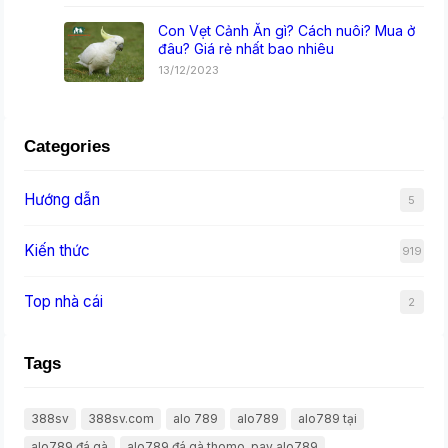
Con Vẹt Cảnh Ăn gì? Cách nuôi? Mua ở
đâu? Giá rẻ nhất bao nhiêu
13/12/2023
Categories
Hướng dẫn
5
Kiến thức
919
Top nhà cái
2
Tags
388sv
388sv.com
alo 789
alo789
alo789 tại
alo789 đá gà
alo789 đá gà thomo. pay alo789