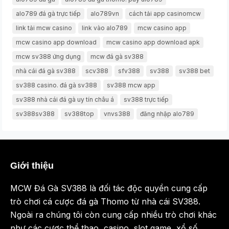
alo789 đá gà trực tiếp
alo789vn
cách tải app casinomcw
link tải mcw casino
link vào alo789
mcw casino app
mcw casino app download
mcw casino app download apk
mcw sv388 ứng dụng
mcw đá gà sv388
nhà cái đá gà sv388
scv388
sfv388
sv388
sv388 bet
sv388 casino. đá gà sv388
sv388 mcw app
sv388 nhà cái đá gà uy tín châu á
sv388 trực tiếp
sv388sv388
sv388top
vnvs388
đăng nhập alo789
Giới thiệu
MCW Đá Gà SV388 là đối tác độc quyền cung cấp
trò chơi cá cược đá gà Thomo từ nhà cái SV388.
Ngoài ra chúng tôi còn cung cấp nhiều trò chơi khác
như các cược thể thao, casino, slot game, xổ số,…