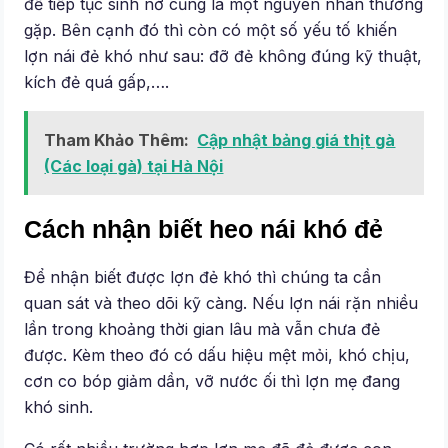
để tiếp tục sinh nở cũng là một nguyên nhân thường
gặp. Bên cạnh đó thì còn có một số yếu tố khiến
lợn nái đẻ khó như sau: đỡ đẻ không đúng kỹ thuật,
kích đẻ quá gấp,….
Tham Khảo Thêm:
Cập nhật bảng giá thịt gà
(Các loại gà) tại Hà Nội
Cách nhận biết heo nái khó đẻ
Để nhận biết được lợn đẻ khó thì chúng ta cần
quan sát và theo dõi kỹ càng. Nếu lợn nái rặn nhiều
lần trong khoảng thời gian lâu mà vẫn chưa đẻ
được. Kèm theo đó có dấu hiệu mệt mỏi, khó chịu,
cơn co bóp giảm dần, vỡ nước ối thì lợn mẹ đang
khó sinh.