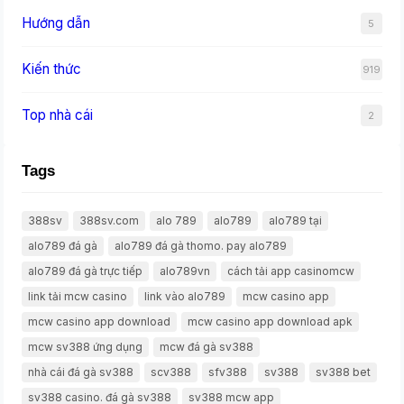
Hướng dẫn
5
Kiến thức
919
Top nhà cái
2
Tags
388sv
388sv.com
alo 789
alo789
alo789 tại
alo789 đá gà
alo789 đá gà thomo. pay alo789
alo789 đá gà trực tiếp
alo789vn
cách tải app casinomcw
link tải mcw casino
link vào alo789
mcw casino app
mcw casino app download
mcw casino app download apk
mcw sv388 ứng dụng
mcw đá gà sv388
nhà cái đá gà sv388
scv388
sfv388
sv388
sv388 bet
sv388 casino. đá gà sv388
sv388 mcw app