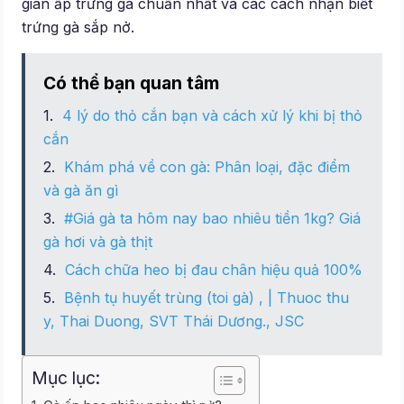
gian ấp trứng gà chuẩn nhất và các cách nhận biết
trứng gà sắp nở.
Có thể bạn quan tâm
4 lý do thỏ cắn bạn và cách xử lý khi bị thỏ
cắn
Khám phá về con gà: Phân loại, đặc điểm
và gà ăn gì
#Giá gà ta hôm nay bao nhiêu tiền 1kg? Giá
gà hơi và gà thịt
Cách chữa heo bị đau chân hiệu quả 100%
Bệnh tụ huyết trùng (toi gà) , | Thuoc thu
y, Thai Duong, SVT Thái Dương., JSC
Mục lục: