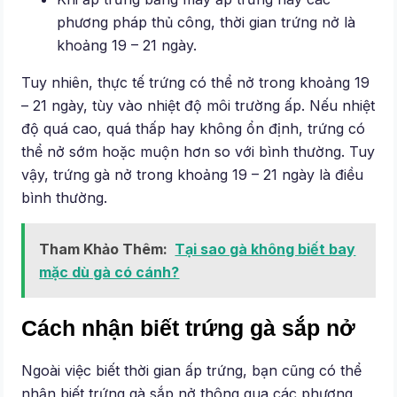
phương pháp thủ công, thời gian trứng nở là
khoảng 19 – 21 ngày.
Tuy nhiên, thực tế trứng có thể nở trong khoảng 19
– 21 ngày, tùy vào nhiệt độ môi trường ấp. Nếu nhiệt
độ quá cao, quá thấp hay không ổn định, trứng có
thể nở sớm hoặc muộn hơn so với bình thường. Tuy
vậy, trứng gà nở trong khoảng 19 – 21 ngày là điều
bình thường.
Tham Khảo Thêm:
Tại sao gà không biết bay
mặc dù gà có cánh?
Cách nhận biết trứng gà sắp nở
Ngoài việc biết thời gian ấp trứng, bạn cũng có thể
nhận biết trứng gà sắp nở thông qua các phương