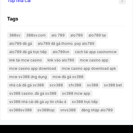
Top nhà cái
2
Tags
388sv
388sv.com
alo 789
alo789
alo789 tại
alo789 đá gà
alo789 đá gà thomo. pay alo789
alo789 đá gà trực tiếp
alo789vn
cách tải app casinomcw
link tải mcw casino
link vào alo789
mcw casino app
mcw casino app download
mcw casino app download apk
mcw sv388 ứng dụng
mcw đá gà sv388
nhà cái đá gà sv388
scv388
sfv388
sv388
sv388 bet
sv388 casino. đá gà sv388
sv388 mcw app
sv388 nhà cái đá gà uy tín châu á
sv388 trực tiếp
sv388sv388
sv388top
vnvs388
đăng nhập alo789