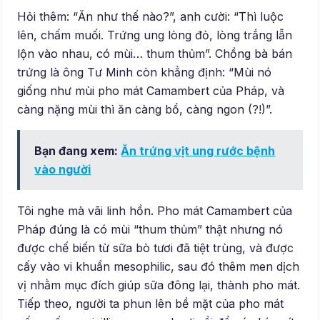
Hỏi thêm: “Ăn như thế nào?”, anh cười: “Thì luộc
lên, chấm muối. Trứng ung lòng đỏ, lòng trắng lẫn
lộn vào nhau, có mùi… thum thủm”. Chồng bà bán
trứng là ông Tư Minh còn khẳng định: “Mùi nó
giống như mùi pho mát Camambert của Pháp, và
càng nặng mùi thì ăn càng bổ, càng ngon (?!)”.
Bạn đang xem:
Ăn trứng vịt ung rước bệnh
vào người
Tôi nghe mà vãi linh hồn. Pho mát Camambert của
Pháp đúng là có mùi “thum thủm” thật nhưng nó
được chế biến từ sữa bò tươi đã tiệt trùng, và được
cấy vào vi khuẩn mesophilic, sau đó thêm men dịch
vị nhằm mục đích giúp sữa đông lại, thành pho mát.
Tiếp theo, người ta phun lên bề mặt của pho mát