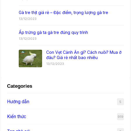
Gà tre thịt giá rẻ – Đặc điểm, trọng lượng gà tre
13/12/2023
Ấp trứng gà ta gà tre đúng quy trình
13/12/2023
Con Vẹt Cảnh Ăn gì? Cách nuôi? Mua ở
đâu? Giá rẻ nhất bao nhiêu
13/12/2023
Categories
Hướng dẫn
5
Kiến thức
919