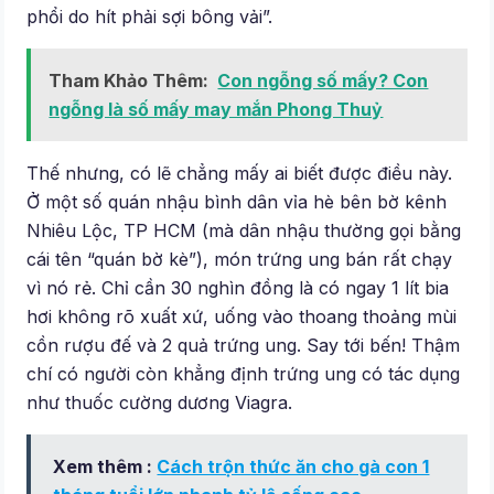
phổi do hít phải sợi bông vải”.
Tham Khảo Thêm:
Con ngỗng số mấy? Con
ngỗng là số mấy may mắn Phong Thuỷ
Thế nhưng, có lẽ chẳng mấy ai biết được điều này.
Ở một số quán nhậu bình dân vỉa hè bên bờ kênh
Nhiêu Lộc, TP HCM (mà dân nhậu thường gọi bằng
cái tên “quán bờ kè”), món trứng ung bán rất chạy
vì nó rẻ. Chỉ cần 30 nghìn đồng là có ngay 1 lít bia
hơi không rõ xuất xứ, uống vào thoang thoảng mùi
cồn rượu đế và 2 quả trứng ung. Say tới bến! Thậm
chí có người còn khẳng định trứng ung có tác dụng
như thuốc cường dương Viagra.
Xem thêm :
Cách trộn thức ăn cho gà con 1