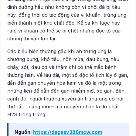
dinh dưỡng hầu như không còn vì phôi đã bị tiêu
hủy, đồng thời do tác động của vi khuẩn, trứng ung
biến thành một kho chất độc. Kể cả khi luộc hay
rán, vi khuẩn có thể sẽ bị chết nhưng độc tố của
chúng thì vẫn tồn tại.
Các biểu hiện thường gặp khi ăn trứng ung là
chướng bụng, khó tiêu, nôn mửa, đau bụng, tiêu
chảy, sốt, đau cơ và thậm chí có thể mắc bệnh
thương hàn. Về lâu dài, một số độc tố tích lũy ở gan,
dẫn đến gan chuyển hóa kém và đó là một trong
những tiền đề dẫn đến gan nhiễm mỡ, xơ gan. Bên
cạnh đó, người thường xuyên ăn trứng ung có hơi
thở rất… nặng mùi – mà nguyên nhân là do chất
H2S trong trứng…
Nguồn:
https://dagasv388mcw.com