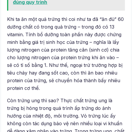
đúng quy trình
Khi ta ăn một quả trứng thì coi như ta đã “ăn đủ” 60
dưỡng chất có trong quả trứng – trong đó có 13
vitamin. Tính bổ dưỡng toàn phần này được chứng
minh bằng giá trị sinh học của trứng – nghĩa là lấy
lượng nitrogen của protein tăng cân (sinh cơ) chia
cho lượng nitrogen của protein trứng khi ăn vào –
sẽ có tỉ số bằng 1. Như thế, ngoại trừ trường hợp bị
tiêu chảy hay đang sốt cao, còn thì ăn bao nhiêu
protein của trứng, sẽ chuyển hóa thành bấy nhiêu
protein cơ thể.
Còn trứng ung thì sao? Thực chất trứng ung là
trứng bị hỏng trong quá trình ấp trứng do ảnh
hưởng của nhiệt độ, môi trường. Vỏ trứng lúc ấy
không còn tác dụng bảo vệ nên nhiều loại vi khuẩn
dễ dàng xâm nhập vào trứng. Trong trứng ung, chất