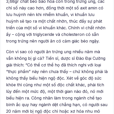
3,68gr chất béo bão hòa còn trong trứng ung, các
chỉ số này cao hơn, đồng thời một số axit amin có
lưu huỳnh nên khi nhiễm khuẩn, vi khuẩn lưu
huỳnh sẽ tạo ra một chất nhờn, thúc đẩy sự phát
triển của một số vi khuẩn khác. Chính vì chất nhờn
ấy – cộng với triglyceride và cholesteron có sẵn
trong trứng nên người ăn có cảm giác béo ngậy.
Còn vì sao có người ăn trứng ung nhiều năm mà
vẫn không bị gì cả? Tiến sĩ, dược sĩ Đào Đại Cường
giải thích: “Có thể cơ thể họ đã thích nghi với loại
“thực phẩm” này nên chưa thấy – chứ không phải là
không thấy biểu hiện ngộ độc. Xét về góc độ sức
khỏe thì cũng như một số độc chất khác, phải tích
lũy đến một mức độ, một thời gian nào đó, nó mới
biểu hiện ra. Công nhân làm trong ngành chế tạo
bình ắc quy hay ngành dệt chẳng hạn, có người sau
20 năm mới bị ngộ độc chì hoặc xơ hóa nhu mô