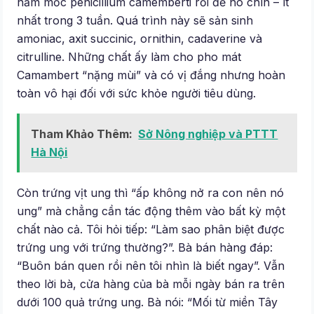
nấm mốc penicillium camemberti rồi để nó chín – ít
nhất trong 3 tuần. Quá trình này sẽ sản sinh
amoniac, axit succinic, ornithin, cadaverine và
citrulline. Những chất ấy làm cho pho mát
Camambert “nặng mùi” và có vị đắng nhưng hoàn
toàn vô hại đối với sức khỏe người tiêu dùng.
Tham Khảo Thêm:
Sở Nông nghiệp và PTTT
Hà Nội
Còn trứng vịt ung thì “ấp không nở ra con nên nó
ung” mà chẳng cần tác động thêm vào bất kỳ một
chất nào cả. Tôi hỏi tiếp: “Làm sao phân biệt được
trứng ung với trứng thường?”. Bà bán hàng đáp:
“Buôn bán quen rồi nên tôi nhìn là biết ngay”. Vẫn
theo lời bà, cửa hàng của bà mỗi ngày bán ra trên
dưới 100 quả trứng ung. Bà nói: “Mối từ miền Tây