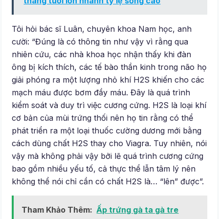
tháng tuổi lớn nhanh tỷ lệ sống cao
Tôi hỏi bác sĩ Luân, chuyên khoa Nam học, anh
cười: “Đúng là có thông tin như vậy vì rằng qua
nhiên cứu, các nhà khoa học nhận thấy khi đàn
ông bị kích thích, các tế bào thần kinh trong não họ
giải phóng ra một lượng nhỏ khí H2S khiến cho các
mạch máu được bơm đầy máu. Đây là quá trình
kiểm soát và duy trì việc cương cứng. H2S là loại khí
cơ bản của mùi trứng thối nên họ tin rằng có thể
phát triển ra một loại thuốc cường dương mới bằng
cách dùng chất H2S thay cho Viagra. Tuy nhiên, nói
vậy mà không phải vậy bởi lẽ quá trình cương cứng
bao gồm nhiều yếu tố, cả thực thể lẫn tâm lý nên
không thể nói chỉ cần có chất H2S là… “lên” được”.
Tham Khảo Thêm:
Ấp trứng gà ta gà tre