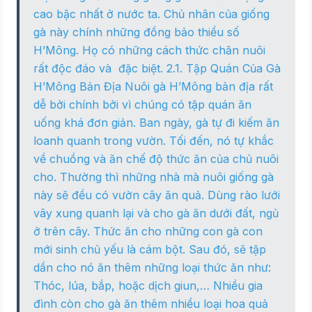
cao bậc nhất ở nước ta. Chủ nhân của giống
gà này chính những đồng bảo thiểu số
H’Mông. Họ có những cách thức chăn nuôi
rất độc đáo và đặc biệt. 2.1. Tập Quán Của Gà
H’Mông Bản Địa Nuôi gà H’Mông bản địa rất
dễ bởi chính bởi vì chúng có tập quán ăn
uống khá đơn giản. Ban ngày, gà tự đi kiếm ăn
loanh quanh trong vườn. Tối đến, nó tự khắc
về chuồng và ăn chế độ thức ăn của chủ nuôi
cho. Thường thì những nhà mà nuôi giống gà
này sẽ đều có vườn cây ăn quả. Dùng rào lưới
vây xung quanh lại và cho gà ăn dưới đất, ngủ
ở trên cây. Thức ăn cho những con gà con
mới sinh chủ yếu là cám bột. Sau đó, sẽ tập
dần cho nó ăn thêm những loại thức ăn như:
Thóc, lúa, bắp, hoặc dịch giun,… Nhiều gia
đình còn cho gà ăn thêm nhiều loại hoa quả