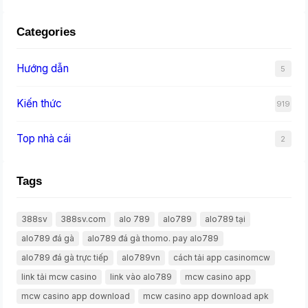
Categories
Hướng dẫn
5
Kiến thức
919
Top nhà cái
2
Tags
388sv
388sv.com
alo 789
alo789
alo789 tại
alo789 đá gà
alo789 đá gà thomo. pay alo789
alo789 đá gà trực tiếp
alo789vn
cách tải app casinomcw
link tải mcw casino
link vào alo789
mcw casino app
mcw casino app download
mcw casino app download apk