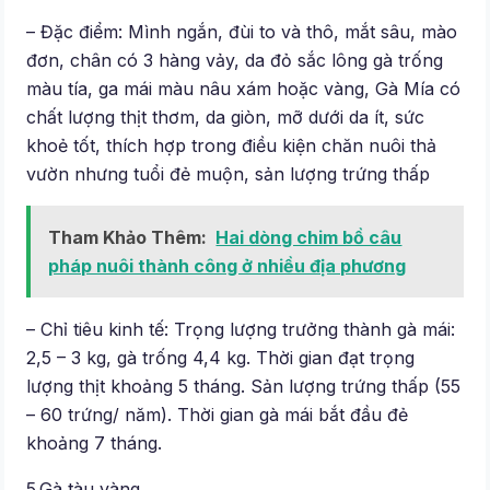
– Đặc điểm: Mình ngắn, đùi to và thô, mắt sâu, mào
đơn, chân có 3 hàng vảy, da đỏ sắc lông gà trống
màu tía, ga mái màu nâu xám hoặc vàng, Gà Mía có
chất lượng thịt thơm, da giòn, mỡ dưới da ít, sức
khoẻ tốt, thích hợp trong điều kiện chăn nuôi thả
vườn nhưng tuổi đẻ muộn, sản lượng trứng thấp
Tham Khảo Thêm:
Hai dòng chim bồ câu
pháp nuôi thành công ở nhiều địa phương
– Chỉ tiêu kinh tế: Trọng lượng trưởng thành gà mái:
2,5 – 3 kg, gà trống 4,4 kg. Thời gian đạt trọng
lượng thịt khoảng 5 tháng. Sản lượng trứng thấp (55
– 60 trứng/ năm). Thời gian gà mái bắt đầu đẻ
khoảng 7 tháng.
5.Gà tàu vàng