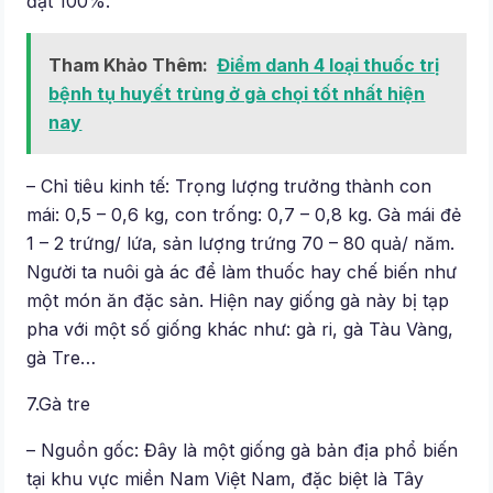
đạt 100%.
Tham Khảo Thêm:
Điểm danh 4 loại thuốc trị
bệnh tụ huyết trùng ở gà chọi tốt nhất hiện
nay
– Chỉ tiêu kinh tế: Trọng lượng trưởng thành con
mái: 0,5 – 0,6 kg, con trống: 0,7 – 0,8 kg. Gà mái đẻ
1 – 2 trứng/ lứa, sản lượng trứng 70 – 80 quả/ năm.
Người ta nuôi gà ác để làm thuốc hay chế biến như
một món ăn đặc sản. Hiện nay giống gà này bị tạp
pha với một số giống khác như: gà ri, gà Tàu Vàng,
gà Tre…
7.Gà tre
– Nguồn gốc: Đây là một giống gà bản địa phổ biến
tại khu vực miền Nam Việt Nam, đặc biệt là Tây