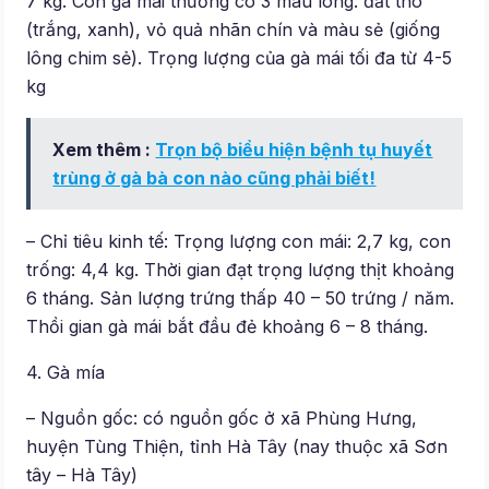
7 kg. Còn gà mái thường có 3 màu lông: đất thó
(trắng, xanh), vỏ quả nhãn chín và màu sẻ (giống
lông chim sẻ). Trọng lượng của gà mái tối đa từ 4-5
kg
Xem thêm :
Trọn bộ biểu hiện bệnh tụ huyết
trùng ở gà bà con nào cũng phải biết!
– Chỉ tiêu kinh tế: Trọng lượng con mái: 2,7 kg, con
trống: 4,4 kg. Thời gian đạt trọng lượng thịt khoảng
6 tháng. Sản lượng trứng thấp 40 – 50 trứng / năm.
Thồi gian gà mái bắt đầu đẻ khoảng 6 – 8 tháng.
4. Gà mía
– Nguồn gốc: có nguồn gốc ở xã Phùng Hưng,
huyện Tùng Thiện, tỉnh Hà Tây (nay thuộc xã Sơn
tây – Hà Tây)