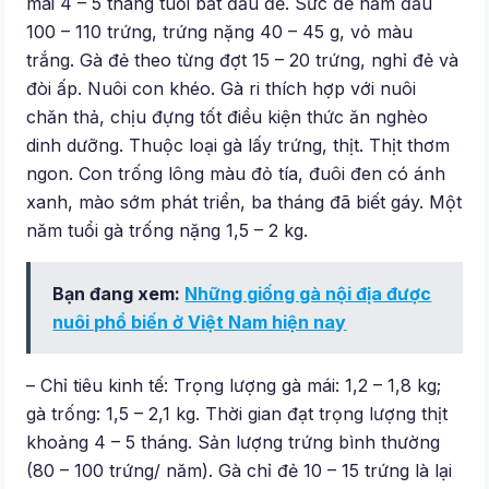
mái 4 – 5 tháng tuổi bắt đầu đẻ. Sức đẻ năm đầu
100 – 110 trứng, trứng nặng 40 – 45 g, vỏ màu
trắng. Gà đẻ theo từng đợt 15 – 20 trứng, nghỉ đẻ và
đòi ấp. Nuôi con khéo. Gà ri thích hợp với nuôi
chăn thả, chịu đựng tốt điều kiện thức ăn nghèo
dinh dưỡng. Thuộc loại gà lấy trứng, thịt. Thịt thơm
ngon. Con trống lông màu đỏ tía, đuôi đen có ánh
xanh, mào sớm phát triển, ba tháng đã biết gáy. Một
năm tuổi gà trống nặng 1,5 – 2 kg.
Bạn đang xem:
Những giống gà nội địa được
nuôi phổ biến ở Việt Nam hiện nay
– Chỉ tiêu kinh tế: Trọng lượng gà mái: 1,2 – 1,8 kg;
gà trống: 1,5 – 2,1 kg. Thời gian đạt trọng lượng thịt
khoảng 4 – 5 tháng. Sản lượng trứng bình thường
(80 – 100 trứng/ năm). Gà chỉ đẻ 10 – 15 trứng là lại