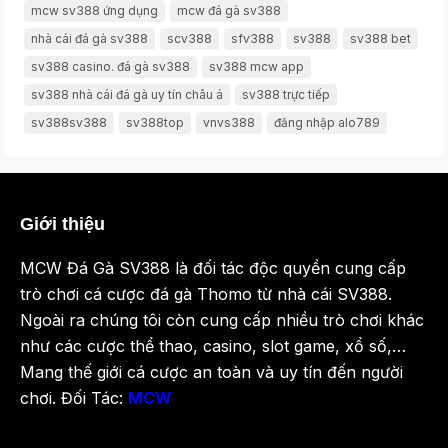
mcw sv388 ứng dụng
mcw đá gà sv388
nhà cái đá gà sv388
scv388
sfv388
sv388
sv388 bet
sv388 casino. đá gà sv388
sv388 mcw app
sv388 nhà cái đá gà uy tín châu á
sv388 trực tiếp
sv388sv388
sv388top
vnvs388
đăng nhập alo789
Giới thiệu
MCW Đá Gà SV388 là đối tác độc quyền cung cấp
trò chơi cá cược đá gà Thomo từ nhà cái SV388.
Ngoài ra chúng tôi còn cung cấp nhiều trò chơi khác
như các cược thể thao, casino, slot game, xổ số,…
Mang thế giới cá cược an toàn và uy tín đến người
chơi. Đối Tác:
MCW