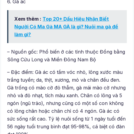
6. Gà ác
Xem thêm :
Top 20+ Dấu Hiệu Nhận Biết
Người Có Ma Gà MA GÀ là gì? Nuôi ma gà để
làm gì?
– Nguồn gốc: Phổ biến ở các tỉnh thuộc Đồng bằng
Sông Cửu Long và Miền Đông Nam Bộ
– Đặc điểm: Gà ác có tầm vóc nhỏ, lông xước màu
trắng tuyền; da, thịt, xương, mỏ và chân đều đen.
Gà trống có mào cờ đỏ thẫm, gà mái mào cờ nhưng
nhỏ và đỏ nhạt, tích màu xanh. Chân có lông và 5
ngón (ngũ trảo), nhưng cũng có một số con không
có lông chân hoặc chân chỉ có 4 ngón. Gà ác có
sức sống rất cao. Tỷ lệ nuôi sống từ 1 ngày tuổi đến
56 ngày tuổi trung bình đạt 95-98%, cá biệt có đàn