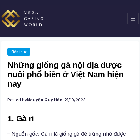
Chuyển
đến
phần
nội
dung
Kiến thức
Những giống gà nội địa được
nuôi phổ biến ở Việt Nam hiện
nay
Posted by
Nguyễn Quý Hảo
–
21/10/2023
1. Gà ri
– Nguồn gốc: Gà ri là giống gà đẻ trứng nhỏ được