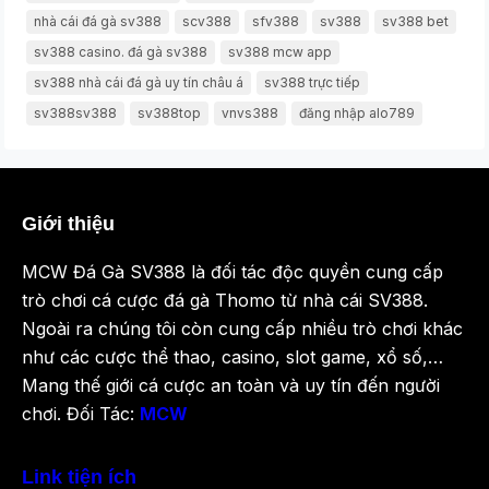
nhà cái đá gà sv388
scv388
sfv388
sv388
sv388 bet
sv388 casino. đá gà sv388
sv388 mcw app
sv388 nhà cái đá gà uy tín châu á
sv388 trực tiếp
sv388sv388
sv388top
vnvs388
đăng nhập alo789
Giới thiệu
MCW Đá Gà SV388 là đối tác độc quyền cung cấp
trò chơi cá cược đá gà Thomo từ nhà cái SV388.
Ngoài ra chúng tôi còn cung cấp nhiều trò chơi khác
như các cược thể thao, casino, slot game, xổ số,…
Mang thế giới cá cược an toàn và uy tín đến người
chơi. Đối Tác:
MCW
Link tiện ích