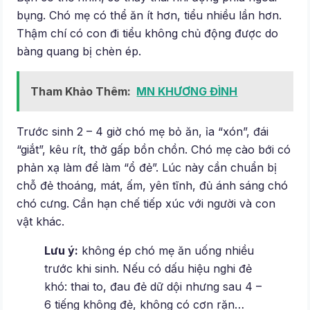
bụng. Chó mẹ có thể ăn ít hơn, tiểu nhiều lần hơn.
Thậm chí có con đi tiểu không chủ động được do
bàng quang bị chèn ép.
Tham Khảo Thêm:
MN KHƯƠNG ĐÌNH
Trước sinh 2 – 4 giờ chó mẹ bỏ ăn, ỉa “xón”, đái
“giắt”, kêu rít, thở gấp bồn chồn. Chó mẹ cào bới có
phản xạ làm để làm “ổ đẻ”. Lúc này cần chuẩn bị
chỗ đẻ thoáng, mát, ấm, yên tĩnh, đủ ánh sáng chó
chó cưng. Cần hạn chế tiếp xúc với người và con
vật khác.
Lưu ý:
không ép chó mẹ ăn uống nhiều
trước khi sinh. Nếu có dấu hiệu nghi đẻ
khó: thai to, đau đẻ dữ dội nhưng sau 4 –
6 tiếng không đẻ, không có cơn rặn…