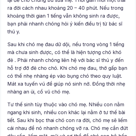
ra đời cách nhau khoảng 20 – 40 phút. Nếu trong
khoảng thời gian 1 tiếng vẫn không sinh ra được,
bạn phải nhanh chóng hỏi ý kiến điều trị từ bác sĩ
thú y.
Sau khi chó mẹ đau dữ dội, nếu trong vòng 1 tiếng
mà chưa sinh được, có thể là hiện tượng chó khó
đẻ . Phải nhanh chóng liên hệ với bác sĩ thú y đến
hỗ trợ đỡ đẻ cho chó. Khi chó mẹ đau, thở gấp bạn
có thể nhẹ nhàng ép vào bụng chó theo quy luật.
Mát xa tuyến vú để giúp nó sinh nở. Đồng thời nhẹ
nhàng an ủi, cổ vũ chó mẹ.
Tư thế sinh tùy thuộc vào chó mẹ. Nhiều con nằm
ngang khi sinh, nhiều con khác lại nằm ở tư thế bài
tiết. Sau khi bọc thai chó con ra đời, chó mẹ sẽ liếm
cái nhau để nó nhanh chóng vỡ ra. Chó mẹ cắn đứt
dây rốn, liếm mặt, mũi và cơ thể để chó con hô hấp.