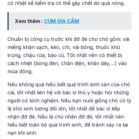
có nhiệt kế kiểm tra có thể gây chết do quá nóng.
Xem thêm :
CÚM GIA CẦM
Chuẩn bị công cụ trước khi đỡ đẻ cho chó gồm: vài
miếng khăn sạch, kéo, chỉ, vải bông, thuốc khử
trùng, chậu rửa, báo cũ. Tốt nhất nên có thiết bị
cách nhiệt (bóng đèn, chăn điện, khăn dày,…) vào
mùa đông.
Nếu không quá hiểu biết quá trình sinh sản của chó
cái, tốt nhất liên hệ với bác sĩ thú y hoặc hỏi những
người có kinh nghiệm. Nếu bạn nuôi giống chó có tỷ
lệ khó sinh tương đối lớn, tốt nhất để bác sĩ tiếp
nhận đỡ đẻ. Nếu là chủ nhân đỡ đẻ, tốt nhất nên
hiểu biết toàn bộ quá trình sinh, để tránh xảy ra tai
nạn khi sinh.