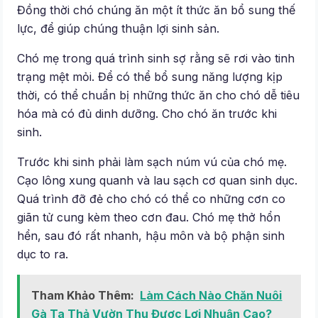
Đồng thời chó chúng ăn một ít thức ăn bổ sung thế
lực, để giúp chúng thuận lợi sinh sản.
Chó mẹ trong quá trình sinh sợ rằng sẽ rơi vào tinh
trạng mệt mỏi. Để có thể bổ sung năng lượng kịp
thời, có thể chuẩn bị những thức ăn cho chó dễ tiêu
hóa mà có đủ dinh dưỡng. Cho chó ăn trước khi
sinh.
Trước khi sinh phải làm sạch núm vú của chó mẹ.
Cạo lông xung quanh và lau sạch cơ quan sinh dục.
Quá trình đỡ đẻ cho chó có thể co những cơn co
giãn tử cung kèm theo cơn đau. Chó mẹ thở hổn
hển, sau đó rất nhanh, hậu môn và bộ phận sinh
dục to ra.
Tham Khảo Thêm:
Làm Cách Nào Chăn Nuôi
Gà Ta Thả Vườn Thu Được Lợi Nhuận Cao?