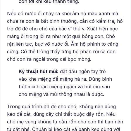
con tới khi kêu thành tiếng.
Nếu có nước ối chảy ra khỏi âm hộ màu xanh mà
chưa ra con là bất bình thường, cần có kiểm tra, hỗ
trợ đỡ đẻ cho chó của bác sĩ thú y. Xuất hiện bọc
màng ối trong lòi ra như một quả bóng con. Chó
rặn liên tục, bục vỡ nước ối. Âm hộ phình to căng
cứng. Có thể trông thấy từng bộ phận rồi cả con
chó con ra ngoài trong cái bọc mỏng.
Kỹ thuật hút mũi:
đặt đầu ngón tay trỏ
vào khe miệng để miệng há ra. Dùng bình
hút mũi hoặc miệng ngậm và hút mũi sao
cho miệng và mũi thông nhau là được.
Trong quá trình đỡ đẻ cho chó, không nên dùng
kéo để cắt, dùng dây chỉ thắt buộc dây rốn. Nếu
chó mẹ vụng không tự cắn rốn cho con thì bạn nên
tự cắt nhé. Chuẩn bị kéo cắt và banh kẹp cùng với