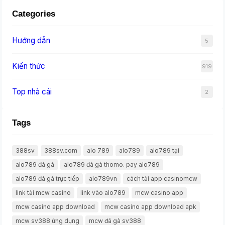
Categories
Hướng dẫn
5
Kiến thức
919
Top nhà cái
2
Tags
388sv
388sv.com
alo 789
alo789
alo789 tại
alo789 đá gà
alo789 đá gà thomo. pay alo789
alo789 đá gà trực tiếp
alo789vn
cách tải app casinomcw
link tải mcw casino
link vào alo789
mcw casino app
mcw casino app download
mcw casino app download apk
mcw sv388 ứng dụng
mcw đá gà sv388