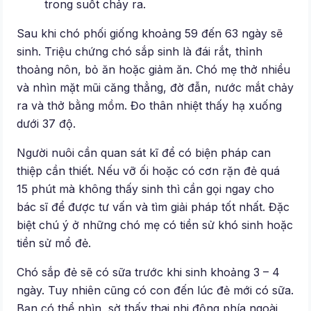
trong suốt chảy ra.
Sau khi chó phối giống khoảng 59 đến 63 ngày sẽ
sinh. Triệu chứng chó sắp sinh là đái rắt, thỉnh
thoảng nôn, bỏ ăn hoặc giảm ăn. Chó mẹ thở nhiều
và nhìn mặt mũi căng thẳng, đờ đẫn, nước mắt chảy
ra và thở bằng mồm. Đo thân nhiệt thấy hạ xuống
dưới 37 độ.
Người nuôi cần quan sát kĩ để có biện pháp can
thiệp cần thiết. Nếu vỡ ối hoặc có cơn rặn đẻ quá
15 phút mà không thấy sinh thì cần gọi ngay cho
bác sĩ để được tư vấn và tìm giải pháp tốt nhất. Đặc
biệt chú ý ở những chó mẹ có tiền sử khó sinh hoặc
tiền sử mổ đẻ.
Chó sắp đẻ sẽ có sữa trước khi sinh khoảng 3 – 4
ngày. Tuy nhiên cũng có con đến lúc đẻ mới có sữa.
Bạn có thể nhìn, sờ thấy thai nhi động phía ngoài