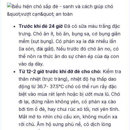
Trước khi đẻ 24 giờ
Đã có sữa màu trắng đặc
trưng. Chó ăn ít, bỏ ăn, bụng sa, cơ bụng giãn
mềm (sụt bụng). Có phản xạ ỉa đái nhiều lần
(ỉa són, đái giắt). Nếu trước đó chó ăn no, có
thể nôn ra thức ăn do sự chèn ép của dạ con
vào dạ dày.
Từ 12-2 giờ trước khi đỡ đẻ cho chó:
Kiểm tra
thân nhiệt (trực tràng), nhiệt độ hạ thấp dao
động từ 36.7- 37.5°C chó có thể run rẩy đặc
biệt vào mùa rét lạnh hoặc bị ướt mưa lũ. Chó
đi lại, đứng nằm không yên, có phản xạ cào
bới tìm ổ đẻ, hay chui rúc xó tối, nơi yên tĩnh.
Mắt mở to nhìn chủ cầu xin, không muốn xa
rời chủ. Âm hộ sưng phù nề, có dịch lỏng