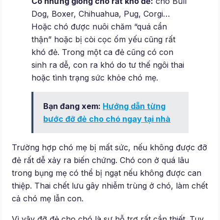
Có những giống chó rất khó đẻ:
chó Bull
Dog, Boxer, Chihuahua, Pug, Corgi…
Hoặc chó được nuôi chăm “quá cẩn
thận” hoặc bị còi cọc ốm yếu cũng rất
khó đẻ. Trong một ca đẻ cũng có con
sinh ra dễ, con ra khó do tư thế ngôi thai
hoặc tình trạng sức khỏe chó mẹ.
Bạn đang xem:
Hướng dẫn từng
bước đỡ đẻ cho chó ngay tại nhà
Trường hợp chó mẹ bị mất sức, nếu không được đỡ
đẻ rất dễ xảy ra biến chứng. Chó con ở quá lâu
trong bụng mẹ có thể bị ngạt nếu không được can
thiệp. Thai chết lưu gây nhiễm trùng ở chó, làm chết
cả chó mẹ lẫn con.
Vì vậy đỡ đẻ cho chó là sự hỗ trợ rất cần thiết. Tuy