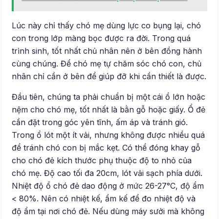
Lúc này chỉ thấy chó mẹ dùng lực co bụng lại, chó
con trong lớp màng bọc được ra đời. Trong quá
trình sinh, tốt nhất chủ nhân nên ở bên đồng hành
cùng chúng. Để chó mẹ tự chăm sóc chó con, chủ
nhân chỉ cần ở bên để giúp đỡ khi cần thiết là được.
Đầu tiên, chúng ta phải chuẩn bị một cái ổ lớn hoặc
nệm cho chó mẹ, tốt nhất là bằn gỗ hoặc giấy. Ổ đẻ
cần đặt trong góc yên tĩnh, ấm áp và tránh gió.
Trong ổ lót một ít vải, nhưng không được nhiều quá
để tránh chó con bị mắc kẹt. Có thể đóng khay gỗ
cho chó đẻ kích thước phụ thuộc độ to nhỏ của
chó mẹ. Độ cao tối đa 20cm, lót vải sạch phía dưới.
Nhiệt độ ổ chó đẻ dao động ở mức 26-27°C, độ ẩm
< 80%. Nên có nhiệt kế, ẩm kế để đo nhiệt độ và
độ ẩm tại nơi chó đẻ. Nếu dùng máy sưởi mà không