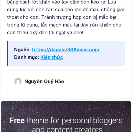
bằng cách lót khăn vào tay cầm con kéo ra. Lựa
cùng lúc với cơn rặn của chó mẹ để mau chóng giải
thoát cho con. Tránh trường hợp con bị mắc kẹt
trong tử cung, tắc mạch máu tại dây rốn khiến chó
con thiếu oxy dẫn tới ngạt và chết.
Nguồn:
https://dagasv388mcw.com
Danh mục:
Kiến thức
Nguyễn Quý Hảo