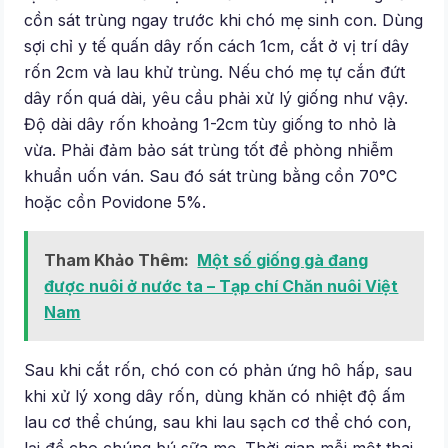
cồn sát trùng ngay trước khi chó mẹ sinh con. Dùng
sợi chỉ y tế quấn dây rốn cách 1cm, cắt ở vị trí dây
rốn 2cm và lau khử trùng. Nếu chó mẹ tự cắn đứt
dây rốn quá dài, yêu cầu phải xử lý giống như vậy.
Độ dài dây rốn khoảng 1-2cm tùy giống to nhỏ là
vừa. Phải đảm bảo sát trùng tốt đề phòng nhiễm
khuẩn uốn ván. Sau đó sát trùng bằng cồn 70°C
hoặc cồn Povidone 5%.
Tham Khảo Thêm:
Một số giống gà đang
được nuôi ở nước ta – Tạp chí Chăn nuôi Việt
Nam
Sau khi cắt rốn, chó con có phản ứng hô hấp, sau
khi xử lý xong dây rốn, dùng khăn có nhiệt độ ấm
lau cơ thể chúng, sau khi lau sạch cơ thể chó con,
lại để cho chúng bú sữa mẹ. Thời gian mỗi một thai