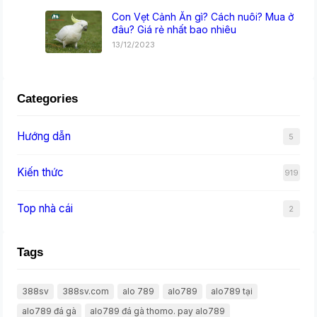
Con Vẹt Cảnh Ăn gì? Cách nuôi? Mua ở
đâu? Giá rẻ nhất bao nhiêu
13/12/2023
Categories
Hướng dẫn
5
Kiến thức
919
Top nhà cái
2
Tags
388sv
388sv.com
alo 789
alo789
alo789 tại
alo789 đá gà
alo789 đá gà thomo. pay alo789