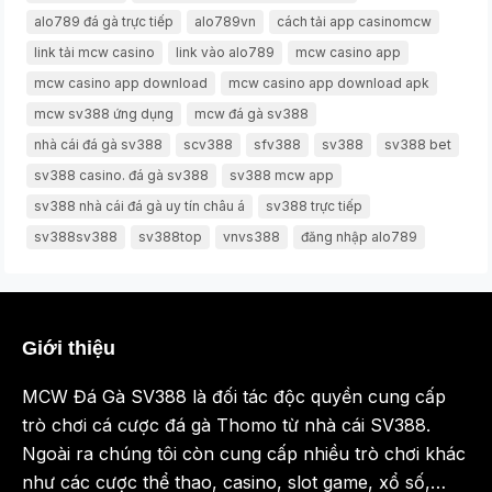
alo789 đá gà trực tiếp
alo789vn
cách tải app casinomcw
link tải mcw casino
link vào alo789
mcw casino app
mcw casino app download
mcw casino app download apk
mcw sv388 ứng dụng
mcw đá gà sv388
nhà cái đá gà sv388
scv388
sfv388
sv388
sv388 bet
sv388 casino. đá gà sv388
sv388 mcw app
sv388 nhà cái đá gà uy tín châu á
sv388 trực tiếp
sv388sv388
sv388top
vnvs388
đăng nhập alo789
Giới thiệu
MCW Đá Gà SV388 là đối tác độc quyền cung cấp
trò chơi cá cược đá gà Thomo từ nhà cái SV388.
Ngoài ra chúng tôi còn cung cấp nhiều trò chơi khác
như các cược thể thao, casino, slot game, xổ số,…