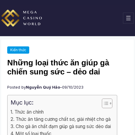
Chuyển
đến
phần
nội
dung
Kiến thức
Những loại thức ăn giúp gà
chiến sung sức – dẻo dai
Posted by
Nguyễn Quý Hảo
–
09/10/2023
Mục lục:
Thức ăn chính
Thức ăn tăng cương chất sơ, giải nhiệt cho gà
Cho gà ăn chất đạm giúp gà sung sức dẻo dai
Một số loại thuốc