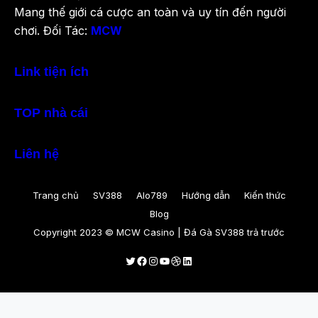
Mang thế giới cá cược an toàn và uy tín đến người
chơi. Đối Tác:
MCW
Link tiện ích
TOP nhà cái
Liên hệ
Trang chủ
SV388
Alo789
Hướng dẫn
Kiến thức
Blog
Copyright 2023 © MCW Casino | Đá Gà SV388 trả trước
Twitter
Facebook
Instagram
Youtube
Dribbble
LinkedIn