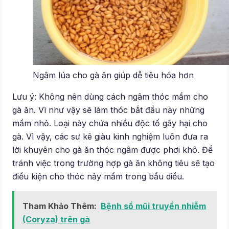
Ngâm lúa cho gà ăn giúp dễ tiêu hóa hơn
Lưu ý: Không nên dùng cách ngâm thóc mầm cho
gà ăn. Vì như vậy sẽ làm thóc bắt đầu nảy những
mầm nhỏ. Loại này chứa nhiều độc tố gây hại cho
gà. Vì vậy, các sư kê giàu kinh nghiệm luôn đưa ra
lời khuyên cho gà ăn thóc ngâm được phơi khô. Để
tránh việc trong trường hợp gà ăn không tiêu sẽ tạo
điều kiện cho thóc nảy mầm trong bầu diều.
Tham Khảo Thêm:
Bệnh sổ mũi truyền nhiễm
(Coryza) trên gà