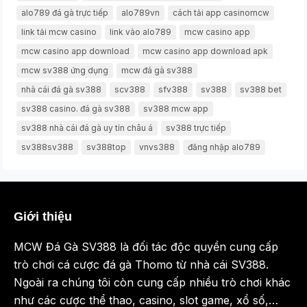
alo789 đá gà trực tiếp
alo789vn
cách tải app casinomcw
link tải mcw casino
link vào alo789
mcw casino app
mcw casino app download
mcw casino app download apk
mcw sv388 ứng dụng
mcw đá gà sv388
nhà cái đá gà sv388
scv388
sfv388
sv388
sv388 bet
sv388 casino. đá gà sv388
sv388 mcw app
sv388 nhà cái đá gà uy tín châu á
sv388 trực tiếp
sv388sv388
sv388top
vnvs388
đăng nhập alo789
Giới thiệu
MCW Đá Gà SV388 là đối tác độc quyền cung cấp
trò chơi cá cược đá gà Thomo từ nhà cái SV388.
Ngoài ra chúng tôi còn cung cấp nhiều trò chơi khác
như các cược thể thao, casino, slot game, xổ số,…