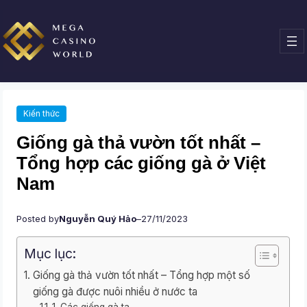
Chuyển
đến
phần
nội
dung
Kiến thức
Giống gà thả vườn tốt nhất –
Tổng hợp các giống gà ở Việt
Nam
Posted by
Nguyễn Quý Hảo
–
27/11/2023
Mục lục:
Giống gà thả vườn tốt nhất – Tổng hợp một số
giống gà được nuôi nhiều ở nước ta