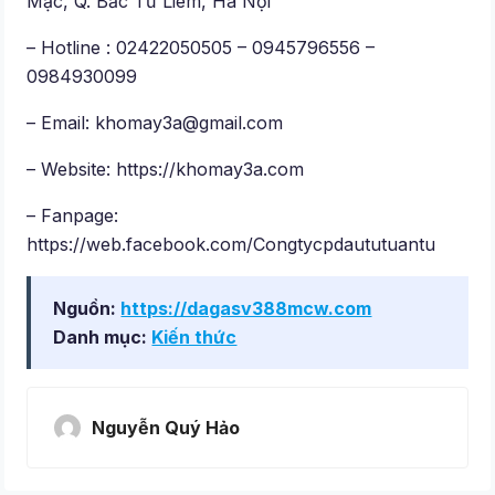
Mạc, Q. Bắc Từ Liêm, Hà Nội
– Hotline : 02422050505 – 0945796556 –
0984930099
– Email:
khomay3a@gmail.com
– Website: https://khomay3a.com
– Fanpage:
https://web.facebook.com/Congtycpdaututuantu
Nguồn:
https://dagasv388mcw.com
Danh mục:
Kiến thức
Nguyễn Quý Hảo