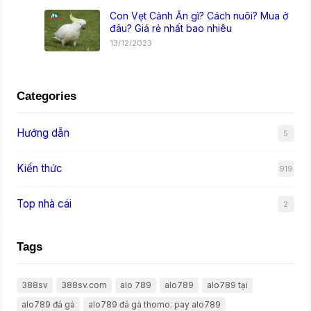
Con Vẹt Cảnh Ăn gì? Cách nuôi? Mua ở
đâu? Giá rẻ nhất bao nhiêu
13/12/2023
Categories
Hướng dẫn
5
Kiến thức
919
Top nhà cái
2
Tags
388sv
388sv.com
alo 789
alo789
alo789 tại
alo789 đá gà
alo789 đá gà thomo. pay alo789