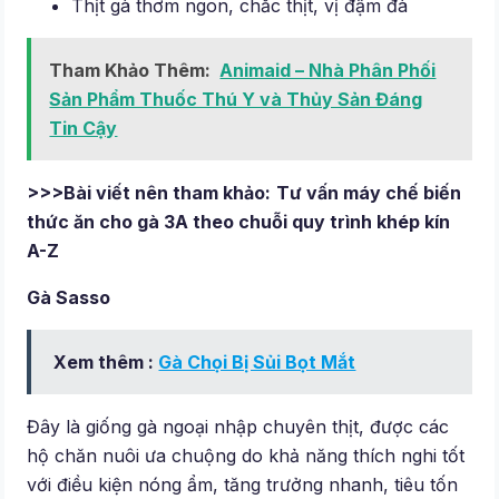
Thịt gà thơm ngon, chắc thịt, vị đậm đà
Tham Khảo Thêm:
Animaid – Nhà Phân Phối
Sản Phẩm Thuốc Thú Y và Thủy Sản Đáng
Tin Cậy
>>>Bài viết nên tham khảo:
Tư vấn máy chế biến
thức ăn cho gà 3A theo chuỗi quy trình khép kín
A-Z
Gà Sasso
Xem thêm :
Gà Chọi Bị Sủi Bọt Mắt
Đây là giống gà ngoại nhập chuyên thịt, được các
hộ chăn nuôi ưa chuộng do khả năng thích nghi tốt
với điều kiện nóng ẩm, tăng trưởng nhanh, tiêu tốn