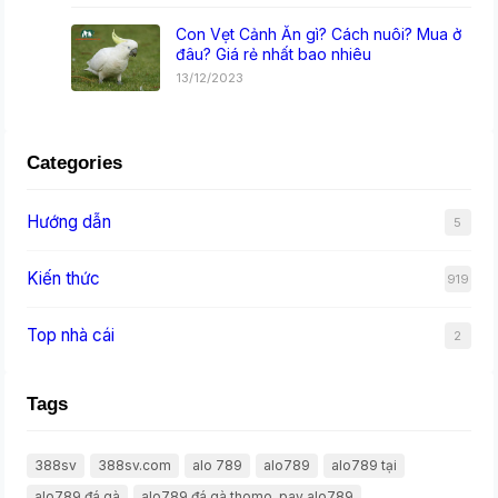
Con Vẹt Cảnh Ăn gì? Cách nuôi? Mua ở
đâu? Giá rẻ nhất bao nhiêu
13/12/2023
Categories
Hướng dẫn
5
Kiến thức
919
Top nhà cái
2
Tags
388sv
388sv.com
alo 789
alo789
alo789 tại
alo789 đá gà
alo789 đá gà thomo. pay alo789