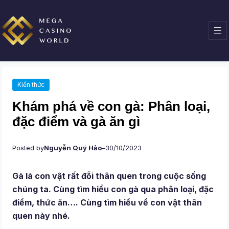
Chuyển
đến
phần
nội
dung
Kiến thức
Khám phá về con gà: Phân loại,
đặc điểm và gà ăn gì
Posted by
Nguyễn Quý Hảo
–
30/10/2023
Gà là con vật rất đỗi thân quen trong cuộc sống
chúng ta. Cùng tìm hiểu con gà qua phân loại, đặc
điểm, thức ăn…. Cùng tìm hiểu về con vật thân
quen này nhé.