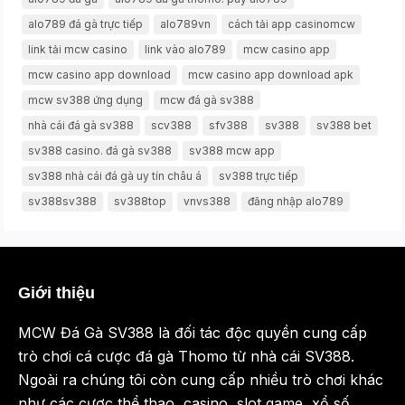
alo789 đá gà trực tiếp
alo789vn
cách tải app casinomcw
link tải mcw casino
link vào alo789
mcw casino app
mcw casino app download
mcw casino app download apk
mcw sv388 ứng dụng
mcw đá gà sv388
nhà cái đá gà sv388
scv388
sfv388
sv388
sv388 bet
sv388 casino. đá gà sv388
sv388 mcw app
sv388 nhà cái đá gà uy tín châu á
sv388 trực tiếp
sv388sv388
sv388top
vnvs388
đăng nhập alo789
Giới thiệu
MCW Đá Gà SV388 là đối tác độc quyền cung cấp
trò chơi cá cược đá gà Thomo từ nhà cái SV388.
Ngoài ra chúng tôi còn cung cấp nhiều trò chơi khác
như các cược thể thao, casino, slot game, xổ số,…