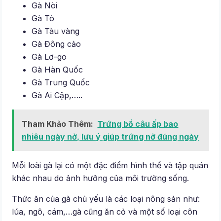
Gà Nòi
Gà Tò
Gà Tàu vàng
Gà Đông cảo
Gà Lơ-go
Gà Hàn Quốc
Gà Trung Quốc
Gà Ai Cập,…..
Tham Khảo Thêm:
Trứng bồ câu ấp bao
nhiêu ngày nở, lưu ý giúp trứng nở đúng ngày
Mỗi loài gà lại có một đặc điểm hình thể và tập quán
khác nhau do ảnh hưởng của môi trường sống.
Thức ăn của gà chủ yếu là các loại nông sản như:
lúa, ngô, cám,…gà cũng ăn cỏ và một số loại côn