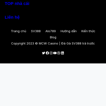
TOP nhà cái
Liên hệ
Trang chủ
SV388
Alo789
Hướng dẫn
Kiến thức
Blog
Copyright 2023 © MCW Casino | Đá Gà SV388 trả trước
Twitter
Facebook
Instagram
Youtube
Dribbble
LinkedIn