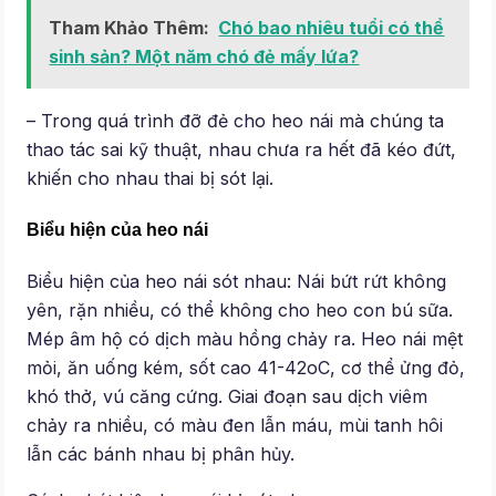
Tham Khảo Thêm:
Chó bao nhiêu tuổi có thể
sinh sản? Một năm chó đẻ mấy lứa?
– Trong quá trình đỡ đẻ cho heo nái mà chúng ta
thao tác sai kỹ thuật, nhau chưa ra hết đã kéo đứt,
khiến cho nhau thai bị sót lại.
Biểu hiện của heo nái
Biểu hiện của heo nái sót nhau: Nái bứt rứt không
yên, rặn nhiều, có thể không cho heo con bú sữa.
Mép âm hộ có dịch màu hồng chảy ra. Heo nái mệt
mỏi, ăn uống kém, sốt cao 41-42oC, cơ thể ửng đỏ,
khó thở, vú căng cứng. Giai đoạn sau dịch viêm
chảy ra nhiều, có màu đen lẫn máu, mùi tanh hôi
lẫn các bánh nhau bị phân hủy.