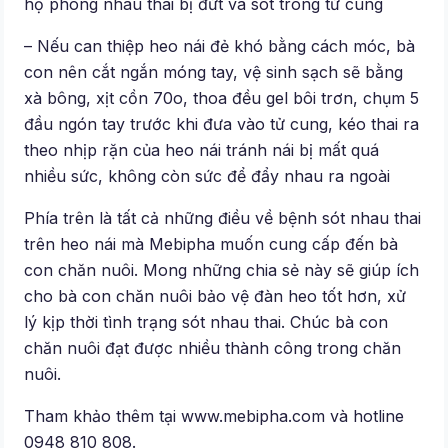
hộ phòng nhau thai bị đứt và sót trong tử cung
– Nếu can thiệp heo nái đẻ khó bằng cách móc, bà
con nên cắt ngắn móng tay, vệ sinh sạch sẽ bằng
xà bông, xịt cồn 70o, thoa đều gel bôi trơn, chụm 5
đầu ngón tay trước khi đưa vào tử cung, kéo thai ra
theo nhịp rặn của heo nái tránh nái bị mất quá
nhiều sức, không còn sức để đẩy nhau ra ngoài
Phía trên là tất cả những điều về bệnh sót nhau thai
trên heo nái mà Mebipha muốn cung cấp đến bà
con chăn nuôi. Mong những chia sẻ này sẽ giúp ích
cho bà con chăn nuôi bảo vệ đàn heo tốt hơn, xử
lý kịp thời tình trạng sót nhau thai. Chúc bà con
chăn nuôi đạt được nhiều thành công trong chăn
nuôi.
Tham khảo thêm tại www.mebipha.com và hotline
0948 810 808.