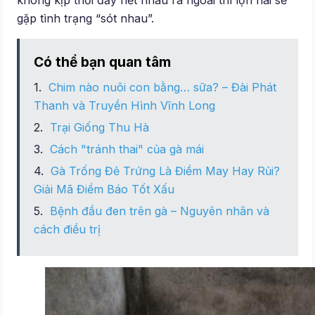
không kịp thời đẩy hết nhau ra ngoài thì lợn nái sẽ
gặp tình trạng “sót nhau”.
Có thể bạn quan tâm
Chim nào nuôi con bằng… sữa? – Đài Phát
Thanh và Truyền Hình Vĩnh Long
Trại Giống Thu Hà
Cách "tránh thai" của gà mái
Gà Trống Đẻ Trứng Là Điềm May Hay Rủi?
Giải Mã Điềm Báo Tốt Xấu
Bệnh đầu đen trên gà – Nguyên nhân và
cách điều trị