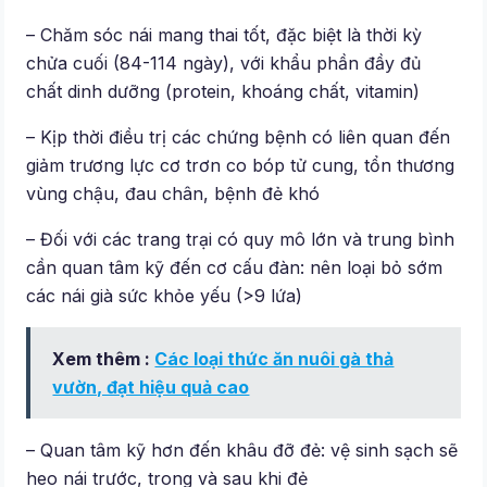
– Chăm sóc nái mang thai tốt, đặc biệt là thời kỳ
chửa cuối (84-114 ngày), với khẩu phần đầy đủ
chất dinh dưỡng (protein, khoáng chất, vitamin)
– Kịp thời điều trị các chứng bệnh có liên quan đến
giảm trương lực cơ trơn co bóp tử cung, tổn thương
vùng chậu, đau chân, bệnh đẻ khó
– Đối với các trang trại có quy mô lớn và trung bình
cần quan tâm kỹ đến cơ cấu đàn: nên loại bỏ sớm
các nái già sức khỏe yếu (>9 lứa)
Xem thêm :
Các loại thức ăn nuôi gà thả
vườn, đạt hiệu quả cao
– Quan tâm kỹ hơn đến khâu đỡ đẻ: vệ sinh sạch sẽ
heo nái trước, trong và sau khi đẻ