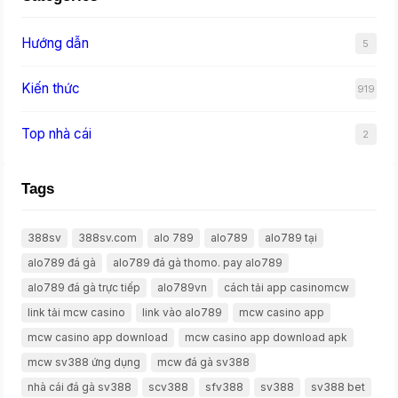
Hướng dẫn
5
Kiến thức
919
Top nhà cái
2
Tags
388sv
388sv.com
alo 789
alo789
alo789 tại
alo789 đá gà
alo789 đá gà thomo. pay alo789
alo789 đá gà trực tiếp
alo789vn
cách tải app casinomcw
link tải mcw casino
link vào alo789
mcw casino app
mcw casino app download
mcw casino app download apk
mcw sv388 ứng dụng
mcw đá gà sv388
nhà cái đá gà sv388
scv388
sfv388
sv388
sv388 bet