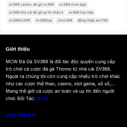
sv388 casino. đá gà sv388
sv388 mcw app
sv388 nhà cái đá gà uy tín châu á
sv388 trực tiếp
sv388sv388
sv388top
vnvs388
đăng nhập alo789
Giới thiệu
MCW Đá Gà SV388 là đối tác độc quyền cung cấp
trò chơi cá cược đá gà Thomo từ nhà cái SV388.
Ngoài ra chúng tôi còn cung cấp nhiều trò chơi khác
như các cược thể thao, casino, slot game, xổ số,…
Mang thế giới cá cược an toàn và uy tín đến người
chơi. Đối Tác:
MCW
Link tiện ích