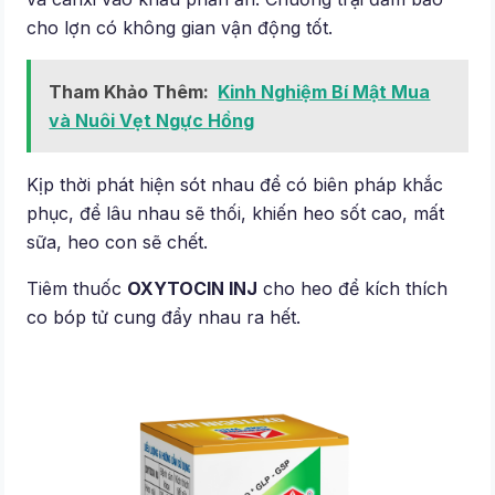
cho lợn có không gian vận động tốt.
Tham Khảo Thêm:
Kinh Nghiệm Bí Mật Mua
và Nuôi Vẹt Ngực Hồng
Kịp thời phát hiện sót nhau để có biên pháp khắc
phục, để lâu nhau sẽ thối, khiến heo sốt cao, mất
sữa, heo con sẽ chết.
Tiêm thuốc
OXYTOCIN INJ
cho heo để kích thích
co bóp tử cung đẩy nhau ra hết.