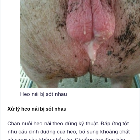
Heo nái bị sót nhau
Xử lý heo nái bị sót nhau
Chăn nuôi heo nái theo đúng kỹ thuật. Đáp ứng tốt
nhu cầu dinh dưỡng của heo, bổ sung khoáng chất
và canxi vào khẩu phần ăn. Chuồng trại đảm bảo