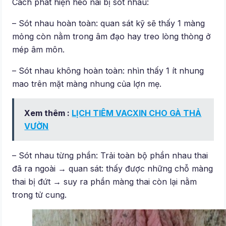
Cách phát hiện heo nái bị sót nhau:
– Sót nhau hoàn toàn: quan sát kỹ sẽ thấy 1 màng
mỏng còn nằm trong âm đạo hay treo lòng thòng ở
mép âm môn.
– Sót nhau không hoàn toàn: nhìn thấy 1 ít nhung
mao trên mặt màng nhung của lợn mẹ.
Xem thêm :
LỊCH TIÊM VACXIN CHO GÀ THẢ
VƯỜN
– Sót nhau từng phần: Trải toàn bộ phần nhau thai
đã ra ngoài → quan sát: thấy được những chỗ màng
thai bị đứt → suy ra phần màng thai còn lại nằm
trong tử cung.