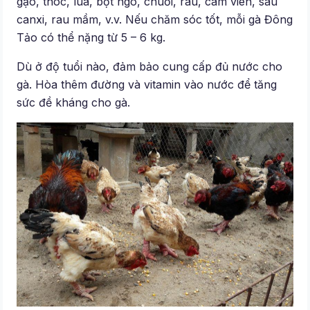
gạo, thóc, lúa, bột ngô, chuối, rau, cám viên, sâu
canxi, rau mầm, v.v. Nếu chăm sóc tốt, mỗi gà Đông
Tảo có thể nặng từ 5 – 6 kg.
Dù ở độ tuổi nào, đảm bảo cung cấp đủ nước cho
gà. Hòa thêm đường và vitamin vào nước để tăng
sức đề kháng cho gà.