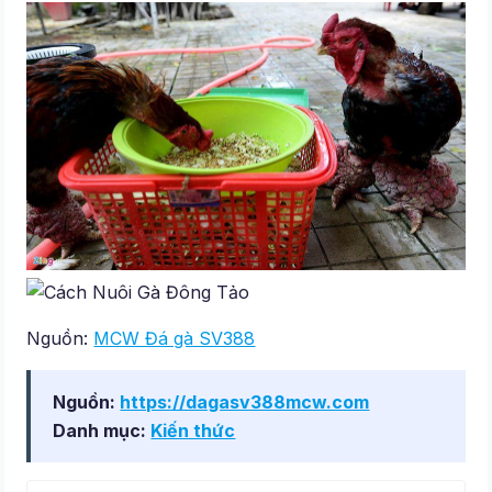
Nguồn:
MCW Đá gà SV388
Nguồn:
https://dagasv388mcw.com
Danh mục:
Kiến thức