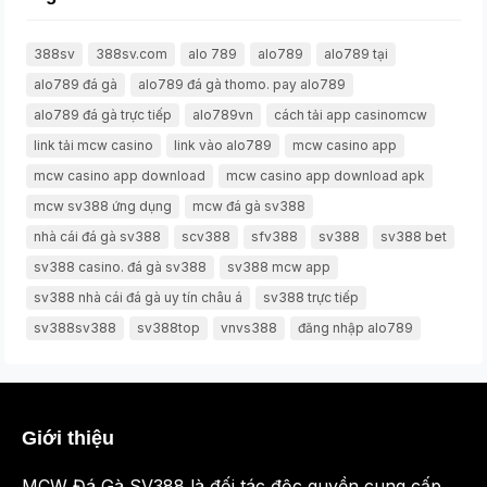
388sv
388sv.com
alo 789
alo789
alo789 tại
alo789 đá gà
alo789 đá gà thomo. pay alo789
alo789 đá gà trực tiếp
alo789vn
cách tải app casinomcw
link tải mcw casino
link vào alo789
mcw casino app
mcw casino app download
mcw casino app download apk
mcw sv388 ứng dụng
mcw đá gà sv388
nhà cái đá gà sv388
scv388
sfv388
sv388
sv388 bet
sv388 casino. đá gà sv388
sv388 mcw app
sv388 nhà cái đá gà uy tín châu á
sv388 trực tiếp
sv388sv388
sv388top
vnvs388
đăng nhập alo789
Giới thiệu
MCW Đá Gà SV388 là đối tác độc quyền cung cấp