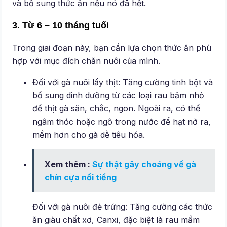
và bổ sung thức ăn nếu nó đã hết.
3. Từ 6 – 10 tháng tuổi
Trong giai đoạn này, bạn cần lựa chọn thức ăn phù
hợp với mục đích chăn nuôi của mình.
Đối với gà nuôi lấy thịt: Tăng cường tinh bột và
bổ sung dinh dưỡng từ các loại rau băm nhỏ
để thịt gà săn, chắc, ngon. Ngoài ra, có thể
ngâm thóc hoặc ngô trong nước để hạt nở ra,
mềm hơn cho gà dễ tiêu hóa.
Xem thêm :
Sự thật gây choáng về gà
chín cựa nổi tiếng
Đối với gà nuôi đẻ trứng: Tăng cường các thức
ăn giàu chất xơ, Canxi, đặc biệt là rau mầm