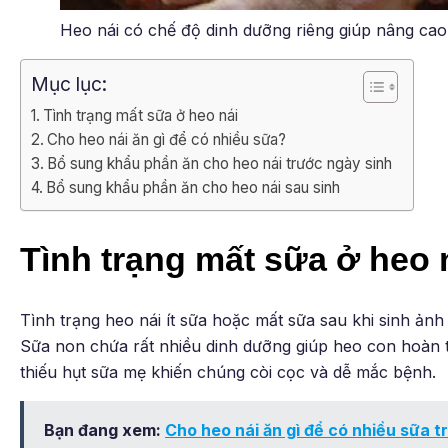
Heo nái có chế độ dinh dưỡng riêng giúp nâng cao
Mục lục:
Tình trạng mất sữa ở heo nái
Cho heo nái ăn gì để có nhiều sữa?
Bổ sung khẩu phần ăn cho heo nái trước ngày sinh
Bổ sung khẩu phần ăn cho heo nái sau sinh
Tình trạng mất sữa ở heo 
Tình trạng heo nái ít sữa hoặc mất sữa sau khi sinh ản
Sữa non chứa rất nhiều dinh dưỡng giúp heo con hoàn th
thiếu hụt sữa mẹ khiến chúng còi cọc và dễ mắc bệnh.
Bạn đang xem:
Cho heo nái ăn gì để có nhiều sữa tr