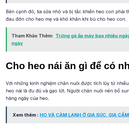
Bên cạnh đó, tia sữa nhỏ và bị tắc khiến heo con phải 
đau đớn cho heo mẹ và khó khăn khi bú cho heo con.
Tham Khảo Thêm:
Trứng gà ấp máy bao nhiêu ngày
ngày
Cho heo nái ăn gì để có n
Với những kinh nghiệm chăn nuôi được tích lũy từ nhiều
heo nái là đu đủ và gạo lứt. Người chăn nuôi nên bổ s
hàng ngày của heo.
Xem thêm :
HO VÀ CẢM LẠNH Ở GIA SÚC, GIA CẦM