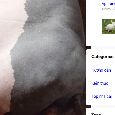
Ấp trứn
13/12/20
Categories
Hướng dẫn
Kiến thức
Top nhà cái