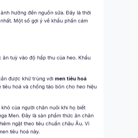
 ảnh hưởng đến nguồn sữa. Đây là thời
o nhất. Một số gợi ý về khẩu phần cám
c ăn tuỳ vào độ hấp thu của heo. Khẩu
cần được khử trùng với
men tiêu hoá
ệ tiêu hoá và chống táo bón cho heo hiệu
khó của người chăn nuôi khi họ biết
ega Men. Đây là sản phẩm thức ăn chăn
iêm ngặt theo tiêu chuẩn châu Âu. Vì
men tiêu hoá này.