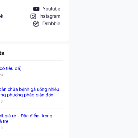
Youtube
ok
Instagram
Dribbble
ts
có tiêu đề)
23
ẫn chữa bệnh gà uống nhiều
ằng phương pháp giản đơn
23
hịt giá rẻ – Đặc điểm, trọng
à tre
23