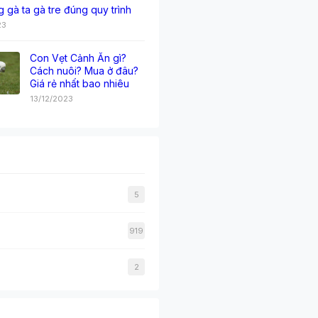
g gà ta gà tre đúng quy trình
23
Con Vẹt Cảnh Ăn gì?
Cách nuôi? Mua ở đâu?
Giá rẻ nhất bao nhiêu
13/12/2023
5
919
2