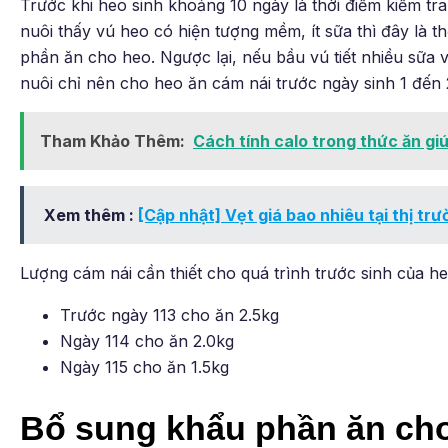
Trước khi heo sinh khoảng 10 ngày là thời điểm kiểm tr
nuôi thấy vú heo có hiện tượng mềm, ít sữa thì đây là 
phần ăn cho heo. Ngược lại, nếu bầu vú tiết nhiều sữa 
nuôi chỉ nên cho heo ăn cám nái trước ngày sinh 1 đến 
Tham Khảo Thêm:
Cách tính calo trong thức ăn gi
Xem thêm :
[Cập nhật] Vẹt giá bao nhiêu tại thị tr
Lượng cám nái cần thiết cho quá trình trước sinh của he
Trước ngày 113 cho ăn 2.5kg
Ngày 114 cho ăn 2.0kg
Ngày 115 cho ăn 1.5kg
Bổ sung khẩu phần ăn cho