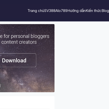
Trang chủ
SV388
Alo789
Hướng dẫn
Kiến thức
Blog