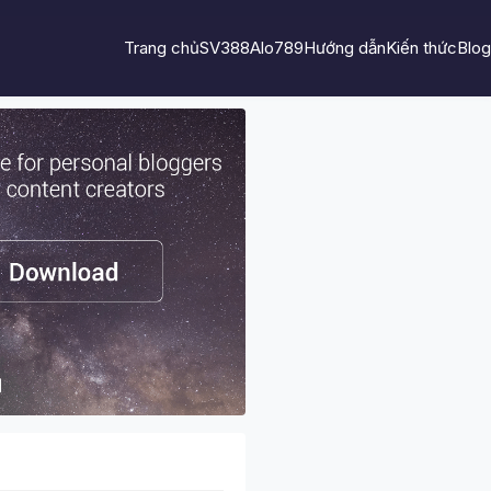
Trang chủ
SV388
Alo789
Hướng dẫn
Kiến thức
Blog