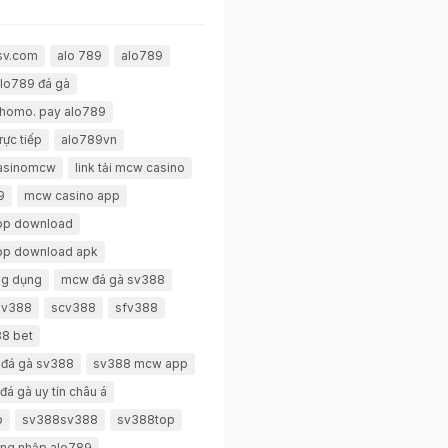
sv.com
alo 789
alo789
lo789 đá gà
thomo. pay alo789
rực tiếp
alo789vn
casinomcw
link tải mcw casino
9
mcw casino app
pp download
pp download apk
g dụng
mcw đá gà sv388
 sv388
scv388
sfv388
8 bet
 đá gà sv388
sv388 mcw app
đá gà uy tín châu á
p
sv388sv388
sv388top
ng nhập alo789