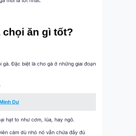
gà mới là tốt nhất.
 chọi ăn gì tốt?
i gà. Đặc biệt là cho gà ở những giai đoạn
.
 Minh Dư
ại hạt to như cơm, lúa, hay ngô.
 viên cám dù nhỏ nó vẫn chứa đầy đủ