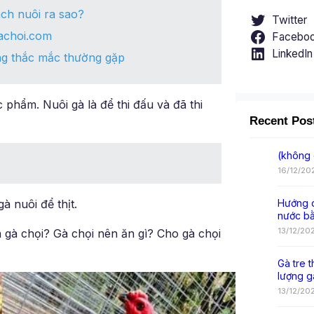
ch nuôi ra sao?
Twitter
achoi.com
Facebo
LinkedIn
ng thắc mắc thường gặp
 phẩm. Nuôi gà là để thi đấu và đã thi
Recent Pos
(không 
16/12/20
à nuôi để thịt.
Hướng d
nước b
13/12/20
a gà chọi? Gà chọi nên ăn gì? Cho gà chọi
Gà tre t
lượng g
13/12/20