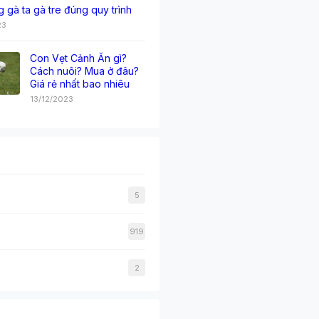
g gà ta gà tre đúng quy trình
23
Con Vẹt Cảnh Ăn gì?
Cách nuôi? Mua ở đâu?
Giá rẻ nhất bao nhiêu
13/12/2023
5
919
2