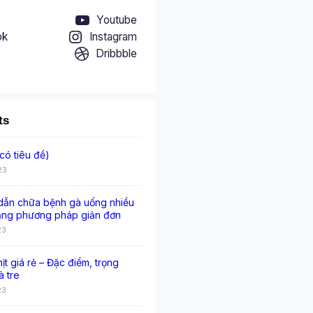
Youtube
ok
Instagram
Dribbble
ts
có tiêu đề)
23
ẫn chữa bệnh gà uống nhiều
ằng phương pháp giản đơn
23
hịt giá rẻ – Đặc điểm, trọng
à tre
23