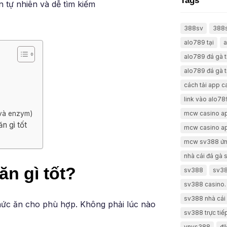
Tags
n tự nhiên và dễ tìm kiếm
388sv
388
alo789 tại
a
alo789 đá gà 
alo789 đá gà t
cách tải app 
link vào alo78
mcw casino a
 và enzym)
n gì tốt
mcw casino a
mcw sv388 ứn
nhà cái đá gà
ăn gì tốt?
sv388
sv38
sv388 casino.
sv388 nhà cái 
 thức ăn cho phù hợp. Không phải lúc nào
sv388 trực tiế
vnvs388
đă