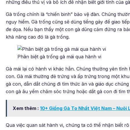
những điều thú vị và bổ ích để nhận biết giới tính của gà
Gà trống chính là “chiến binh” bảo vệ đàn. Chúng thườ
nguy hiểm. Gà trống cũng sẽ dùng tiếng gáy để giao tiếp
đe dọa. Nếu bạn thấy một con gà dũng cảm đứng ra bảo
khả năng cao đó là gà trống.
Phân biệt gà trống gà mái qua hành vi
Gà mái lại có hành vi khác hẳn. Chúng thường yên tĩnh
con. Gà mái thường đẻ trứng và ấp trứng trong một kh
gà con, dẫn dắt chúng đi tìm thức ăn và giáo dục chúng
con gà âu yếm chăm sóc trứng hoặc dắt gà con đi tìm t
Xem thêm :
10+ Giống Gà To Nhất Việt Nam – Nuôi 
Qua việc quan sát hành vi, chúng ta có thể nhận biết rõ