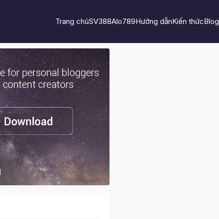
Trang chủ
SV388
Alo789
Hướng dẫn
Kiến thức
Blog