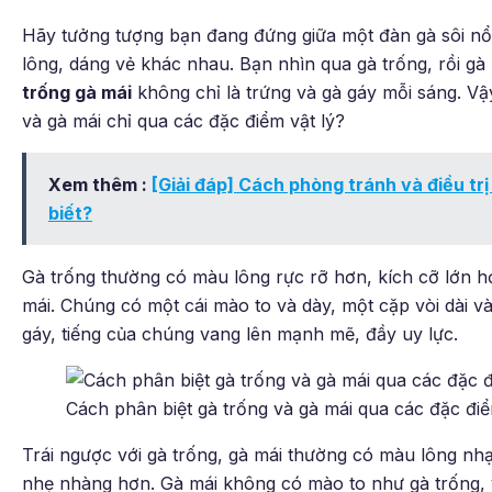
Hãy tưởng tượng bạn đang đứng giữa một đàn gà sôi nổ
lông, dáng vẻ khác nhau. Bạn nhìn qua gà trống, rồi gà
trống gà mái
không chỉ là trứng và gà gáy mỗi sáng. Vậ
và gà mái chỉ qua các đặc điểm vật lý?
Xem thêm :
[Giải đáp] Cách phòng tránh và điều trị
biết?
Gà trống thường có màu lông rực rỡ hơn, kích cỡ lớn h
mái. Chúng có một cái mào to và dày, một cặp vòi dài và
gáy, tiếng của chúng vang lên mạnh mẽ, đầy uy lực.
Cách phân biệt gà trống và gà mái qua các đặc điể
Trái ngược với gà trống, gà mái thường có màu lông nh
nhẹ nhàng hơn. Gà mái không có mào to như gà trống, 