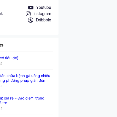
Youtube
ok
Instagram
Dribbble
ts
có tiêu đề)
23
ẫn chữa bệnh gà uống nhiều
ằng phương pháp giản đơn
23
hịt giá rẻ – Đặc điểm, trọng
à tre
23