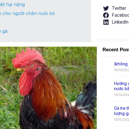
iệt hại nặng
Twitter
ch cho người chăn nuôi bò
Facebo
LinkedIn
i gà
Recent Pos
(không 
16/12/20
Hướng d
nước b
13/12/20
Gà tre t
lượng g
13/12/20