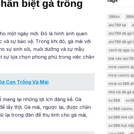
Tags
hân biệt gà trống
388sv
388
alo789 tại
a
 cho một ngày mới. Đó là hình ảnh quen
alo789 đá gà 
 và sự bảo vệ. Trong khi đó, gà mái với
alo789 đá gà t
ho sự sinh sôi, nuôi dưỡng và sự mẫu
cách tải app 
ột sự lựa chọn phong phú trong việc chăn
link vào alo78
mcw casino a
mcw casino a
 Gà Con Trống Và Mái
mcw sv388 ứn
nhà cái đá gà
 mang lại những lợi ích đáng kể. Gà
sv388
sv38
để lấy thịt. Gà mái, ngược lại, được chăn
sv388 casino.
ữ lại trong đàn để thụ tinh cho gà mái,
sv388 nhà cái 
sv388 trực tiế
vnvs388
đă