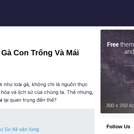
t Gà Con Trống Và Mái
i như loài gà, không chỉ là nguồn thực
hóa và lịch sử của chúng ta. Thế nhưng,
i
lại quan trọng đến thế?
Follow Us
u Sư Kê săn lùng