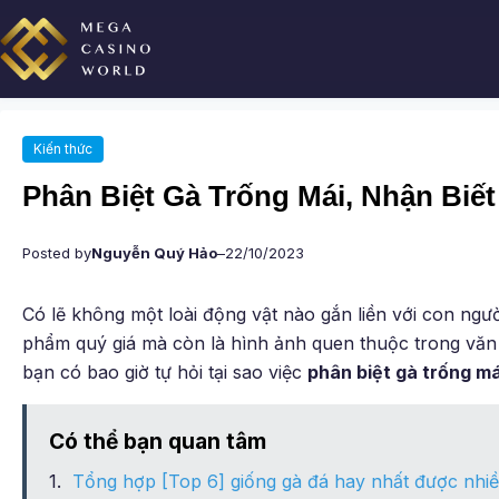
Chuyển
đến
phần
nội
dung
Kiến thức
Phân Biệt Gà Trống Mái, Nhận Biế
Posted by
Nguyễn Quý Hảo
–
22/10/2023
Có lẽ không một loài động vật nào gắn liền với con ngườ
phẩm quý giá mà còn là hình ảnh quen thuộc trong văn 
bạn có bao giờ tự hỏi tại sao việc
phân biệt gà trống má
Có thể bạn quan tâm
Tổng hợp [Top 6] giống gà đá hay nhất được nhiề