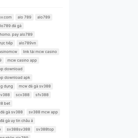
sv.com
alo 789
alo789
lo789 đá gà
thomo. pay alo789
rực tiếp
alo789vn
casinomcw
link tải mcw casino
9
mcw casino app
pp download
pp download apk
g dụng
mcw đá gà sv388
 sv388
scv388
sfv388
8 bet
 đá gà sv388
sv388 mcw app
đá gà uy tín châu á
p
sv388sv388
sv388top
ng nhập alo789