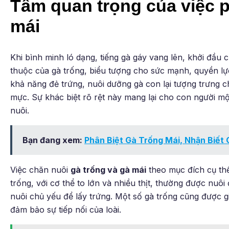
Tầm quan trọng của việc p
mái
Khi bình minh ló dạng, tiếng gà gáy vang lên, khởi đầu
thuộc của gà trống, biểu tượng cho sức mạnh, quyền lực
khả năng đẻ trứng, nuôi dưỡng gà con lại tượng trưng c
mực. Sự khác biệt rõ rệt này mang lại cho con người m
nuôi.
Bạn đang xem:
Phân Biệt Gà Trống Mái, Nhận Biết
Việc chăn nuôi
gà trống và gà mái
theo mục đích cụ thể
trống, với cơ thể to lớn và nhiều thịt, thường được nuôi 
nuôi chủ yếu để lấy trứng. Một số gà trống cũng được gi
đảm bảo sự tiếp nối của loài.