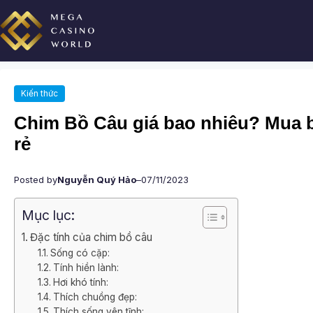
Chuyển
đến
phần
nội
dung
Kiến thức
Chim Bồ Câu giá bao nhiêu? Mua 
rẻ
Posted by
Nguyễn Quý Hảo
–
07/11/2023
Mục lục:
Đặc tính của chim bồ câu
Sống có cặp:
Tính hiền lành:
Hơi khó tính:
Thích chuồng đẹp:
Thích sống yên tĩnh: