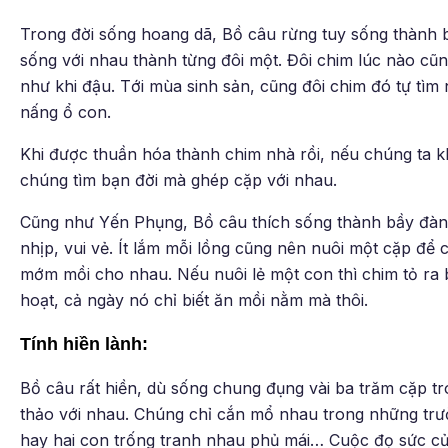
Trong đời sống hoang dã, Bồ câu rừng tuy sống thành
sống với nhau thành từng đôi một. Đôi chim lúc nào cũ
như khi đậu. Tới mùa sinh sản, cũng đôi chim đó tự tìm 
nấng ổ con.
Khi được thuần hóa thành chim nhà rồi, nếu chúng ta 
chúng tìm bạn đời mà ghép cặp với nhau.
Cũng như Yến Phụng, Bồ câu thích sống thành bầy đàn
nhịp, vui vẻ. Ít lắm mỗi lồng cũng nên nuôi một cặp để 
mớm mồi cho nhau. Nếu nuôi lẻ một con thì chim tỏ ra b
hoạt, cả ngày nó chỉ biết ăn mồi nằm mà thôi.
Tính hiền lành:
Bồ câu rất hiền, dù sống chung đụng vài ba trăm cặp 
thảo với nhau. Chúng chỉ cắn mổ nhau trong những trườn
hay hai con trống tranh nhau phủ mái… Cuộc đọ sức của