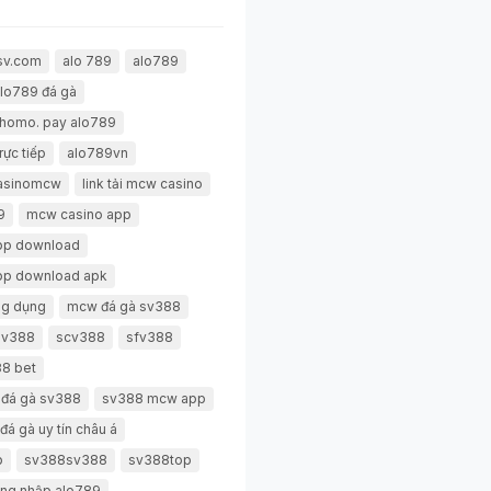
sv.com
alo 789
alo789
lo789 đá gà
thomo. pay alo789
rực tiếp
alo789vn
casinomcw
link tải mcw casino
9
mcw casino app
pp download
pp download apk
g dụng
mcw đá gà sv388
 sv388
scv388
sfv388
8 bet
 đá gà sv388
sv388 mcw app
đá gà uy tín châu á
p
sv388sv388
sv388top
ng nhập alo789