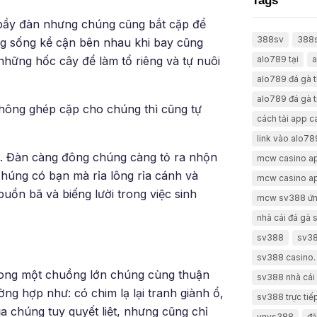
Tags
 bầy đàn nhưng chúng cũng bắt cặp để
388sv
388
ng sống kề cận bên nhau khi bay cũng
alo789 tại
a
những hốc cây để làm tổ riêng và tự nuôi
alo789 đá gà 
alo789 đá gà t
không ghép cặp cho chúng thì cũng tự
cách tải app 
link vào alo78
. Đàn càng đông chúng càng tỏ ra nhộn
mcw casino a
chúng có bạn mà rỉa lông rỉa cánh và
mcw casino a
uồn bã và biếng lười trong việc sinh
mcw sv388 ứn
nhà cái đá gà
sv388
sv38
sv388 casino.
trong một chuồng lớn chúng cùng thuận
sv388 nhà cái 
g hợp như: có chim lạ lại tranh giành ổ,
sv388 trực tiế
 chúng tuy quyết liệt, nhưng cũng chỉ
vnvs388
đă