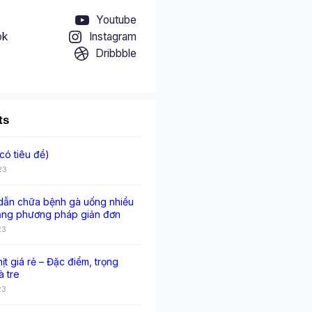
Youtube
ok
Instagram
Dribbble
ts
có tiêu đề)
23
ẫn chữa bệnh gà uống nhiều
ằng phương pháp giản đơn
23
hịt giá rẻ – Đặc điểm, trọng
à tre
23