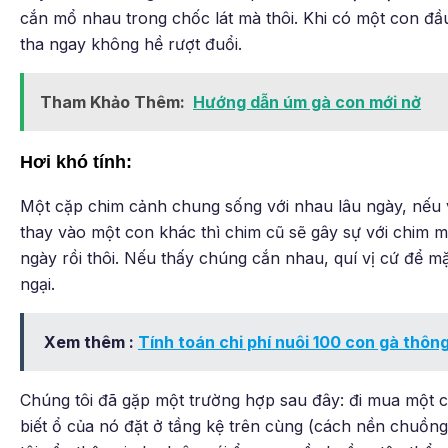
cắn mổ nhau trong chốc lát mà thôi. Khi có một con đầu
tha ngay không hề rượt đuổi.
Tham Khảo Thêm:
Hướng dẫn úm gà con mới nở
Hơi khó tính:
Một cặp chim cảnh chung sống với nhau lâu ngày, nếu vì
thay vào một con khác thì chim cũ sẽ gây sự với chim m
ngày rồi thôi. Nếu thấy chúng cắn nhau, quí vị cứ để 
ngại.
Xem thêm :
Tính toán chi phí nuôi 100 con gà thông
Chúng tôi đã gặp một trường hợp sau đây: đi mua một cặ
biết ổ của nó đặt ở tầng kệ trên cùng (cách nền chuồng