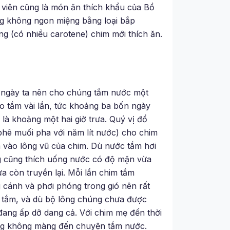
 viên cũng là món ăn thích khẩu của Bồ
g không ngon miệng bằng loại bắp
ng (có nhiều carotene) chim mới thích ăn.
i ngày ta nên cho chúng tắm nước một
ho tắm vài lần, tức khoảng ba bốn ngày
là khoảng một hai giờ trưa. Quý vị đổ
hê muối pha với năm lít nước) cho chim
 vào lông vũ của chim. Dù nước tắm hơi
g cũng thích uống nước có độ mặn vừa
xưa còn truyền lại. Mỗi lần chim tắm
 cánh và phơi phóng trong gió nên rất
g tắm, và dù bộ lông chúng chưa được
ang ấp dỡ dang cả. Với chim mẹ đến thời
ường không màng đến chuyện tắm nước.