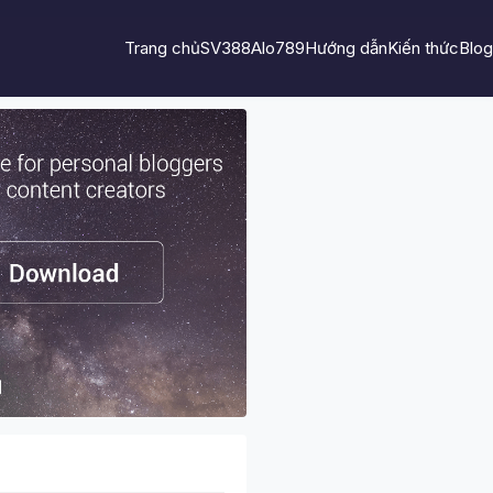
Trang chủ
SV388
Alo789
Hướng dẫn
Kiến thức
Blog