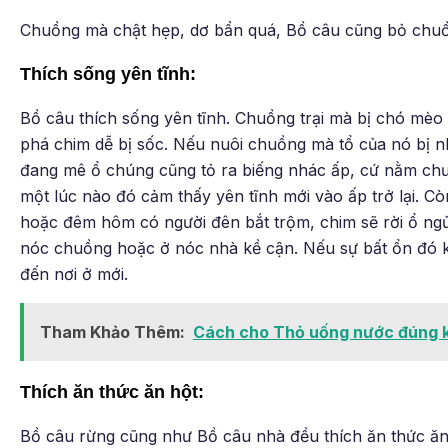
Chuồng mà chật hẹp, dơ bẩn quá, Bồ câu cũng bỏ chu
Thích sống yên tĩnh:
Bồ câu thích sống yên tĩnh. Chuồng trại mà bị chó mè
phá chim dễ bị sốc. Nếu nuôi chuồng mà tổ của nó bị n
đang mê ổ chúng cũng tỏ ra biếng nhác ấp, cứ nằm chư
một lúc nào đó cảm thấy yên tĩnh mới vào ấp trở lại. C
hoặc đêm hôm có người đên bắt trộm, chim sẽ rời ổ ngủ 
nóc chuồng hoặc ở nóc nhà kề cận. Nếu sự bất ổn đó k
đến nơi ở mới.
Tham Khảo Thêm:
Cách cho Thỏ uống nước đúng k
Thích ăn thức ăn hột:
Bồ câu rừng cũng như Bồ câu nhà đều thích ăn thức ăn h