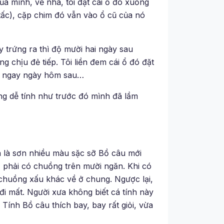
ủa mình, về nhà, tôi đặt cái ổ đó xuống
ấc), cặp chim đó vẫn vào ổ cũ của nó
y trứng ra thì độ mười hai ngày sau
 chịu đẻ tiếp. Tôi liền đem cái ổ đó đặt
ng ngay ngày hôm sau…
ng dễ tính như trước đó mình đã lầm
a là sơn nhiều màu sặc sỡ Bồ câu mới
ớ phải có chuồng trên mười ngăn. Khi có
chuồng xấu khác về ở chung. Ngược lại,
đi mất. Người xưa không biết cá tính này
Tính Bồ câu thích bay, bay rất giỏi, vừa