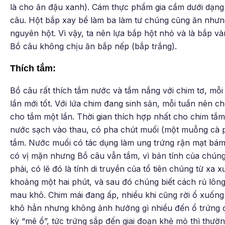
là cho ăn đậu xanh). Cám thực phẩm gia cầm dưới dạng
câu. Hột bắp xay bể làm ba làm tư chúng cũng ăn nhưn
nguyên hột. Vì vậy, ta nên lựa bắp hột nhỏ và là bắp và
Bồ câu không chịu ăn bắp nếp (bắp trắng).
Thích tắm:
Bồ câu rất thích tắm nước và tắm nắng với chim tơ, mỗ
lần mới tốt. Với lứa chim đang sinh sản, mỗi tuần nên c
cho tắm một lần. Thời gian thích hợp nhất cho chim tắm 
nước sạch vào thau, có pha chút muối (một muỗng cà p
tắm. Nước muối có tác dụng làm ung trứng rận mạt bám
có vị mặn nhưng Bồ câu vẫn tắm, vì bản tính của chún
phải, có lẽ đó là tính di truyền của tổ tiên chúng từ xa 
khoảng một hai phút, và sau đó chúng biết cách rủ lông
mau khô. Chim mái đang ấp, nhiều khi cũng rời ổ xuốn
khô hẳn nhưng không ảnh hưởng gì nhiều đến ổ trứng đ
kỳ “mê ổ”, tức trứng sắp đến giai đoạn khẻ mỏ thì th