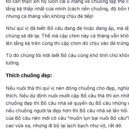
tôi cẩn thận xin họ luôn cái ổ mang về chuồng tập thể c
tầng kệ thấp nhất của mình (cách nền chuồng, độ bốn t
nhưng cả tháng vẫn không chịu đẻ tiếp!
Như quí vị đã biết: Bồ câu đang đẻ hoặc đang ấp, mà lấ
chúng sẽ đẻ lại. Thế mà cặp chim này cả tháng vẫn không
lên tầng kệ trên cùng thì cặp chim đó chịu vào đẻ trứ
Từ đó chúng tôi mới biết Bồ câu cũng khó tính chứ khô
tưởng.
Thích chuồng đẹp:
Nếu nuôi thả thì quí vị nên đóng chuồng cho đẹp, nghĩ
thích. Nếu dự định nuôi mười cặp Bồ câu thả thì xin nh
chuồng đẹp thì Bồ câu nhà sẽ quyến dụ Bồ câu những 
nếu chuồng người ta đẹp hơn thì Bồ câu nhà sẽ lần hồi 
của Bồ câu nên mới có câu “muốn lụn bại nuôi Bồ câu”! 
cao vừa xa, nhưng đi bộ lại lạch bạch như vịt, rất dở.