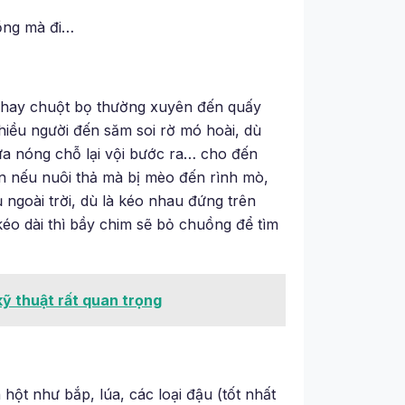
ồng mà đi…
o hay chuột bọ thường xuyên đến quấy
hiều người đến săm soi rờ mó hoài, dù
a nóng chỗ lại vội bước ra… cho đến
òn nếu nuôi thả mà bị mèo đến rình mò,
ngoài trời, dù là kéo nhau đứng trên
éo dài thì bầy chim sẽ bỏ chuồng để tìm
ỹ thuật rất quan trọng
ột như bắp, lúa, các loại đậu (tốt nhất