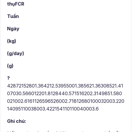
thụ
FCR
Tuần
Ngày
(kg)
(g/day)
(g)
?
42872152801.364212.53955001.385621.36308521.41
07030.566012201.8128440.571516202.3149851.580
021002.6161126596526002.71812680100032003.220
14095110038003.422154110110040003.6
Ghi chú: