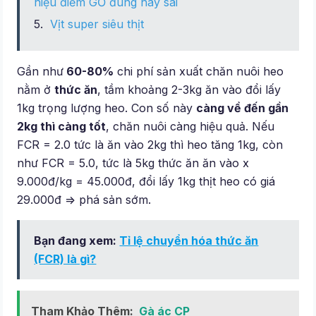
hiệu điềm GỞ đúng hay sai
Vịt super siêu thịt
Gần như
60-80%
chi phí sản xuất chăn nuôi heo
nằm ở
thức ăn
, tầm khoảng 2-3kg ăn vào đổi lấy
1kg trọng lượng heo. Con số này
càng về đến gần
2kg thì càng tốt
, chăn nuôi càng hiệu quả. Nếu
FCR = 2.0 tức là ăn vào 2kg thì heo tăng 1kg, còn
như FCR = 5.0, tức là 5kg thức ăn ăn vào x
9.000đ/kg = 45.000đ, đổi lấy 1kg thịt heo có giá
29.000đ => phá sản sớm.
Bạn đang xem:
Tỉ lệ chuyển hóa thức ăn
(FCR) là gì?
Tham Khảo Thêm:
Gà ác CP