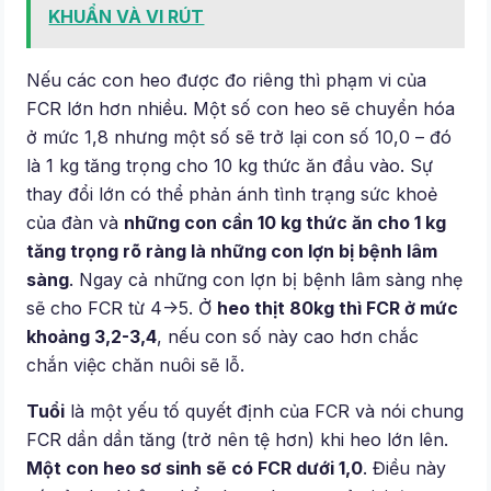
KHUẨN VÀ VI RÚT
Nếu các con heo được đo riêng thì phạm vi của
FCR lớn hơn nhiều. Một số con heo sẽ chuyển hóa
ở mức 1,8 nhưng một số sẽ trở lại con số 10,0 – đó
là 1 kg tăng trọng cho 10 kg thức ăn đầu vào. Sự
thay đổi lớn có thể phản ánh tình trạng sức khoẻ
của đàn và
những con cần 10 kg thức ăn cho 1 kg
tăng trọng rõ ràng là những con lợn bị bệnh lâm
sàng
. Ngay cả những con lợn bị bệnh lâm sàng nhẹ
sẽ cho FCR từ 4->5. Ở
heo thịt 80kg thì FCR ở mức
khoảng 3,2-3,4
, nếu con số này cao hơn chắc
chắn việc chăn nuôi sẽ lỗ.
Tuổi
là một yếu tố quyết định của FCR và nói chung
FCR dần dần tăng (trở nên tệ hơn) khi heo lớn lên.
Một con heo sơ sinh sẽ có FCR dưới 1,0
. Điều này