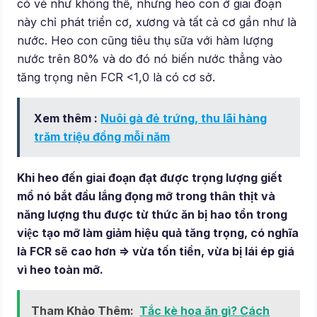
có vẻ như không thể, nhưng heo con ở giai đoạn
này chỉ phát triển cơ, xương và tất cả cơ gần như là
nước. Heo con cũng tiêu thụ sữa với hàm lượng
nước trên 80% và do đó nó biến nước thẳng vào
tăng trọng nên FCR <1,0 là có cơ sở.
Xem thêm :
Nuôi gà đẻ trứng, thu lãi hàng
trăm triệu đồng mỗi năm
Khi heo đến giai đoạn đạt được trọng lượng giết
mổ nó bắt đầu lắng đọng mỡ trong thân thịt và
năng lượng thu được từ thức ăn bị hao tổn trong
việc tạo mỡ làm giảm hiệu quả tăng trọng, có nghĩa
là FCR sẽ cao hơn => vừa tốn tiền, vừa bị lái ép giá
vì heo toàn mỡ.
Tham Khảo Thêm:
Tắc kè hoa ăn gì? Cách