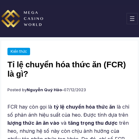
Chuyển
đến
phần
nội
dung
Kiến thức
Tỉ lệ chuyển hóa thức ăn (FCR)
là gì?
Posted by
Nguyễn Quý Hảo
–
07/12/2023
FCR hay còn gọi là
tỷ lệ chuyển hóa thức ăn
là chỉ
số phản ánh hiệu suất của heo. Được tính dựa trên
lượng thức ăn ăn vào
và
tăng trọng thu được
trên
heo, nhưng hệ số này còn chịu ảnh hưởng của