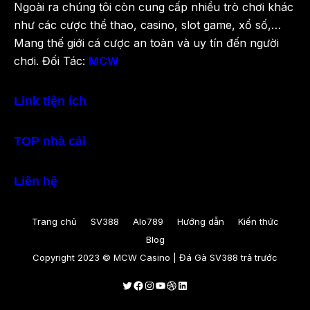
Ngoài ra chúng tôi còn cung cấp nhiều trò chơi khác
như các cược thể thao, casino, slot game, xổ số,…
Mang thế giới cá cược an toàn và uy tín đến người
chơi. Đối Tác:
MCW
Link tiện ích
TOP nhà cái
Liên hệ
Trang chủ
SV388
Alo789
Hướng dẫn
Kiến thức
Blog
Copyright 2023 © MCW Casino | Đá Gà SV388 trả trước
Twitter
Facebook
Instagram
Youtube
Dribbble
LinkedIn