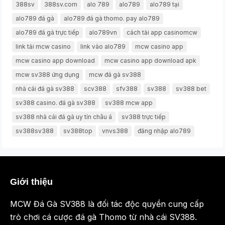
388sv
388sv.com
alo 789
alo789
alo789 tại
alo789 đá gà
alo789 đá gà thomo. pay alo789
alo789 đá gà trực tiếp
alo789vn
cách tải app casinomcw
link tải mcw casino
link vào alo789
mcw casino app
mcw casino app download
mcw casino app download apk
mcw sv388 ứng dụng
mcw đá gà sv388
nhà cái đá gà sv388
scv388
sfv388
sv388
sv388 bet
sv388 casino. đá gà sv388
sv388 mcw app
sv388 nhà cái đá gà uy tín châu á
sv388 trực tiếp
sv388sv388
sv388top
vnvs388
đăng nhập alo789
Giới thiệu
MCW Đá Gà SV388 là đối tác độc quyền cung cấp
trò chơi cá cược đá gà Thomo từ nhà cái SV388.