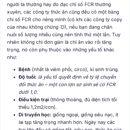
người ta thường hay đo đạc chỉ số FCR thường
xuyên, các công ty thức ăn cũng đều có một bảng
chỉ số FCR cho riêng mình (có khi các công ty copy
của nhau không chừng :D), nếu bạn đang chăn
nuôi số lượng nhiều cũng nên tính thử một lần. Tuy
nhiên không chỉ đơn giản là chỉ ăn vào rồi tăng
trọng, nó còn phụ thuộc vào những yếu tố khác
như:
Bệnh
(nhất là viêm phổi, circo), kí sinh trùng.
Độ tuổi:
là yếu tố quyết định về tỷ lệ chuyển
đổi thức ăn – một con lợn sơ sinh sẽ có FCR
dưới 1,0.
Điều kiện trại
(thông thoáng, đủ diện tích tối
thiểu 1,2m2/con).
Di truyền học:
giống ngoại, giống siêu nạc, ít
lai tạp tăng trọng nhanh hơn. Ngày nay các
trại lớn đều có giống tốt, siêu nạc, thức ăn của