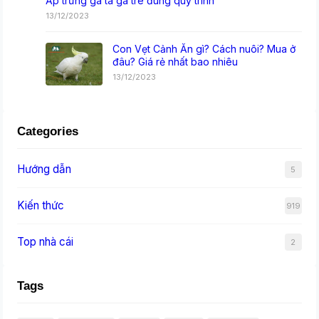
Ấp trứng gà ta gà tre đúng quy trình
13/12/2023
Con Vẹt Cảnh Ăn gì? Cách nuôi? Mua ở
đâu? Giá rẻ nhất bao nhiêu
13/12/2023
Categories
Hướng dẫn
5
Kiến thức
919
Top nhà cái
2
Tags