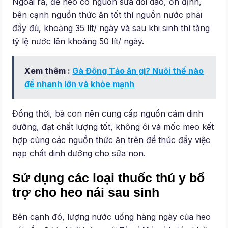
Ngoài ra, để heo có nguồn sữa dồi dào, ổn định,
bên cạnh nguồn thức ăn tốt thì nguồn nước phải
đầy đủ, khoảng 35 lít/ ngày và sau khi sinh thì tăng
tỷ lệ nước lên khoảng 50 lít/ ngày.
Xem thêm :
Gà Đông Tảo ăn gì? Nuôi thế nào
để nhanh lớn và khỏe mạnh
Đồng thời, bà con nên cung cấp nguồn cám dinh
dưỡng, đạt chất lượng tốt, không ôi và mốc meo kết
hợp cùng các nguồn thức ăn trên để thúc đẩy việc
nạp chất dinh dưỡng cho sữa non.
Sử dụng các loại thuốc thú y bổ
trợ cho heo nái sau sinh
Bên cạnh đó, lượng nước uống hàng ngày của heo