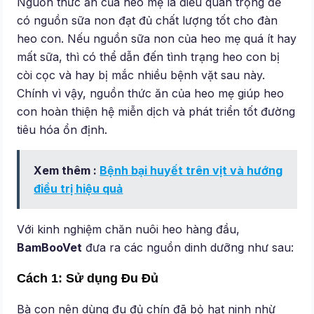
Nguồn thức ăn của heo mẹ là điều quan trọng để
có nguồn sữa non đạt đủ chất lượng tốt cho đàn
heo con. Nếu nguồn sữa non của heo mẹ quá ít hay
mất sữa, thì có thể dẫn đến tình trạng heo con bị
còi cọc và hay bị mắc nhiều bệnh vặt sau này.
Chính vì vậy, nguồn thức ăn của heo mẹ giúp heo
con hoàn thiện hệ miễn dịch và phát triển tốt đường
tiêu hóa ổn định.
Xem thêm :
Bệnh bại huyết trên vịt và hướng
điều trị hiệu quả
Với kinh nghiệm chăn nuôi heo hàng đầu,
BamBooVet
đưa ra các nguồn dinh dưỡng như sau:
Cách 1: Sử dụng Đu Đủ
Bà con nên dùng đu đủ chín đã bỏ hạt ninh nhừ