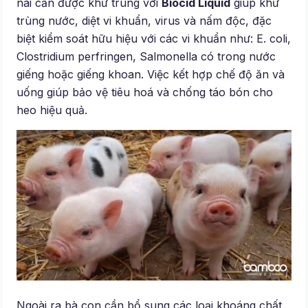
nái cần được khử trùng với
Biocid Liquid
giúp khử
trùng nước, diệt vi khuẩn, virus và nấm độc, đặc
biệt kiểm soát hữu hiệu với các vi khuẩn như: E. coli,
Clostridium perfringen, Salmonella có trong nước
giếng hoặc giếng khoan. Việc kết hợp chế độ ăn và
uống giúp bảo vệ tiêu hoá và chống táo bón cho
heo hiệu quả.
Ngoài ra bà con cần bổ sung các loại khoáng chất