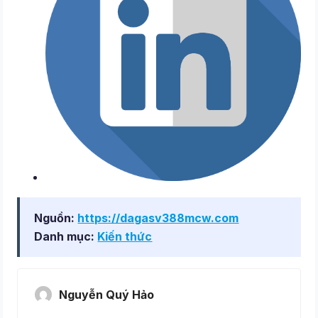
Nguồn:
https://dagasv388mcw.com
Danh mục:
Kiến thức
Nguyễn Quý Hảo