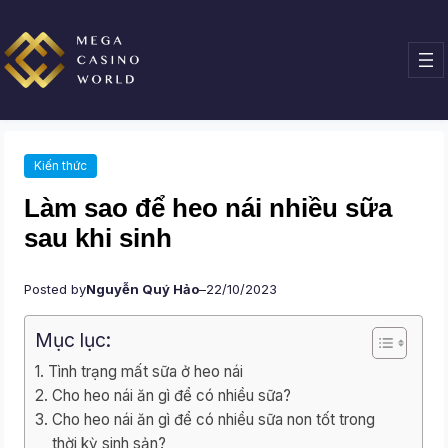
Chuyển
đến
phần
nội
dung
Kiến thức
Làm sao để heo nái nhiều sữa
sau khi sinh
Posted by
Nguyễn Quý Hảo
–
22/10/2023
Mục lục:
Tình trạng mất sữa ở heo nái
Cho heo nái ăn gì để có nhiều sữa?
Cho heo nái ăn gì để có nhiều sữa non tốt trong
thời kỳ sinh sản?