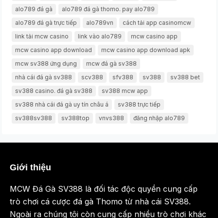
alo789 đá gà
alo789 đá gà thomo. pay alo789
alo789 đá gà trực tiếp
alo789vn
cách tải app casinomcw
link tải mcw casino
link vào alo789
mcw casino app
mcw casino app download
mcw casino app download apk
mcw sv388 ứng dụng
mcw đá gà sv388
nhà cái đá gà sv388
scv388
sfv388
sv388
sv388 bet
sv388 casino. đá gà sv388
sv388 mcw app
sv388 nhà cái đá gà uy tín châu á
sv388 trực tiếp
sv388sv388
sv388top
vnvs388
đăng nhập alo789
Giới thiệu
MCW Đá Gà SV388 là đối tác độc quyền cung cấp
trò chơi cá cược đá gà Thomo từ nhà cái SV388.
Ngoài ra chúng tôi còn cung cấp nhiều trò chơi khác