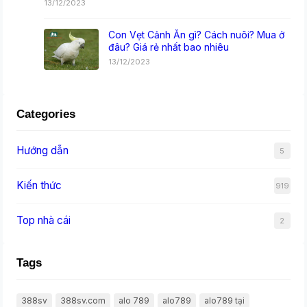
13/12/2023
Con Vẹt Cảnh Ăn gì? Cách nuôi? Mua ở
đâu? Giá rẻ nhất bao nhiêu
13/12/2023
Categories
Hướng dẫn
5
Kiến thức
919
Top nhà cái
2
Tags
388sv
388sv.com
alo 789
alo789
alo789 tại