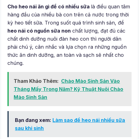
Cho heo nái ăn gì để có nhiều sữa
là điều quan tâm
hàng đầu của nhiều bà con trên cả nước trong thời
kỳ heo tiết sữa. Trong suốt quá trình sinh sản, để
heo nái có nguồn sữa non
chất lượng, đạt đủ các
chất dinh dưỡng nuôi đàn heo con thì người dân
phải chú ý, cân nhắc và lựa chọn ra những nguồn
thức ăn dinh dưỡng, an toàn và sạch sẽ nhất cho
chúng.
Tham Khảo Thêm:
Chào Mào Sinh Sản Vào
Tháng Mấy Trong Năm? Kỹ Thuật Nuôi Chào
Mào Sinh Sản
Bạn đang xem:
Làm sao để heo nái nhiều sữa
sau khi sinh