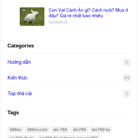
Con Vẹt Cảnh Ăn gì? Cách nuôi? Mua ở
đâu? Giá rẻ nhất bao nhiêu
13/12/2023
Categories
Hướng dẫn
5
Kiến thức
919
Top nhà cái
2
Tags
388sv
388sv.com
alo 789
alo789
alo789 tại