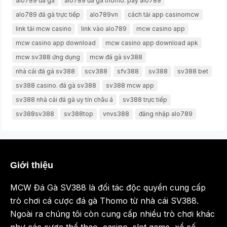
alo789 đá gà
alo789 đá gà thomo. pay alo789
alo789 đá gà trực tiếp
alo789vn
cách tải app casinomcw
link tải mcw casino
link vào alo789
mcw casino app
mcw casino app download
mcw casino app download apk
mcw sv388 ứng dụng
mcw đá gà sv388
nhà cái đá gà sv388
scv388
sfv388
sv388
sv388 bet
sv388 casino. đá gà sv388
sv388 mcw app
sv388 nhà cái đá gà uy tín châu á
sv388 trực tiếp
sv388sv388
sv388top
vnvs388
đăng nhập alo789
Giới thiệu
MCW Đá Gà SV388 là đối tác độc quyền cung cấp
trò chơi cá cược đá gà Thomo từ nhà cái SV388.
Ngoài ra chúng tôi còn cung cấp nhiều trò chơi khác