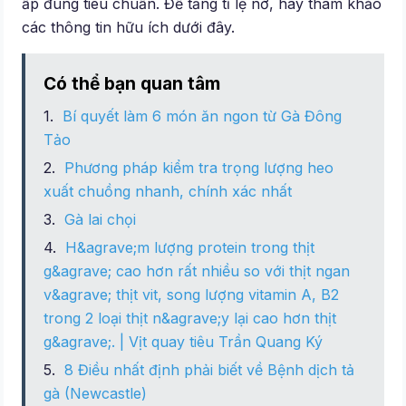
ấp đúng tiêu chuẩn. Để tăng tỉ lệ nở, hãy tham khảo
các thông tin hữu ích dưới đây.
Có thể bạn quan tâm
Bí quyết làm 6 món ăn ngon từ Gà Đông
Tảo
Phương pháp kiểm tra trọng lượng heo
xuất chuồng nhanh, chính xác nhất
Gà lai chọi
H&agrave;m lượng protein trong thịt
g&agrave; cao hơn rất nhiều so với thịt ngan
v&agrave; thịt vit, song lượng vitamin A, B2
trong 2 loại thịt n&agrave;y lại cao hơn thịt
g&agrave;. | Vịt quay tiêu Trần Quang Ký
8 Điều nhất định phải biết về Bệnh dịch tả
gà (Newcastle)