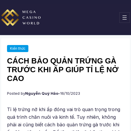
Chuyển
đến
phần
nội
dung
Kiến thức
CÁCH BẢO QUẢN TRỨNG GÀ
TRƯỚC KHI ẤP GIÚP TỈ LỆ NỞ
CAO
Posted by
Nguyễn Quý Hảo
–
16/10/2023
Tỉ lệ trứng nở khi ấp đóng vai trò quan trọng trong
quá trình chăn nuôi và kinh tế. Tuy nhiên, không
phải ai cũng biết cách bảo quản trứng gà trước khi