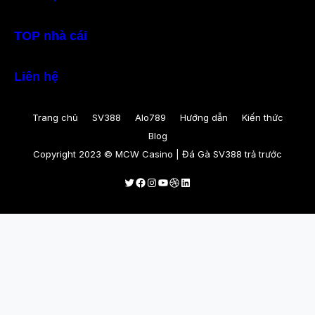
TOP nhà cái
Liên hệ
Trang chủ
SV388
Alo789
Hướng dẫn
Kiến thức
Blog
Copyright 2023 © MCW Casino | Đá Gà SV388 trả trước
Twitter
Facebook
Instagram
Youtube
Dribbble
LinkedIn