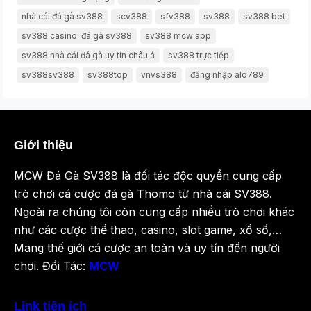
nhà cái đá gà sv388
scv388
sfv388
sv388
sv388 bet
sv388 casino. đá gà sv388
sv388 mcw app
sv388 nhà cái đá gà uy tín châu á
sv388 trực tiếp
sv388sv388
sv388top
vnvs388
đăng nhập alo789
Giới thiệu
MCW Đá Gà SV388 là đối tác độc quyền cung cấp
trò chơi cá cược đá gà Thomo từ nhà cái SV388.
Ngoài ra chúng tôi còn cung cấp nhiều trò chơi khác
như các cược thể thao, casino, slot game, xổ số,…
Mang thế giới cá cược an toàn và uy tín đến người
chơi. Đối Tác:
MCW
Link tiện ích