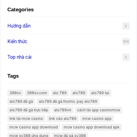
Categories
Hướng dẫn
5
Kiến thức
919
Top nhà cái
2
Tags
388sv
388sv.com
alo 789
alo789
alo789 tại
alo789 đá gà
alo789 đá gà thomo. pay alo789
alo789 đá gà trực tiếp
alo789vn
cách tải app casinomcw
link tải mcw casino
link vào alo789
mcw casino app
mcw casino app download
mcw casino app download apk
mcw sv388 ứng dụng
mcw đá gà sv388