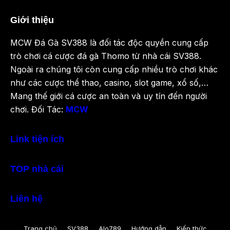
Giới thiệu
MCW Đá Gà SV388 là đối tác độc quyền cung cấp
trò chơi cá cược đá gà Thomo từ nhà cái SV388.
Ngoài ra chúng tôi còn cung cấp nhiều trò chơi khác
như các cược thể thao, casino, slot game, xổ số,…
Mang thế giới cá cược an toàn và uy tín đến người
chơi. Đối Tác:
MCW
Link tiện ích
TOP nhà cái
Liên hệ
Trang chủ
SV388
Alo789
Hướng dẫn
Kiến thức