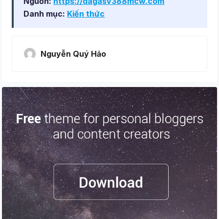
Nguồn:
https://dagasv388mcw.com
Danh mục:
Kiến thức
Nguyễn Quý Hảo