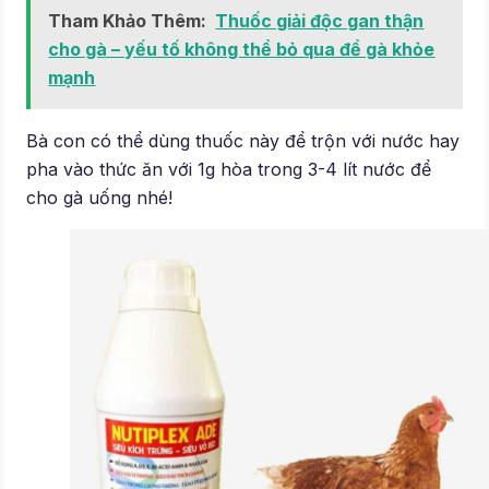
Tham Khảo Thêm:
Thuốc giải độc gan thận
cho gà – yếu tố không thể bỏ qua để gà khỏe
mạnh
Bà con có thể dùng thuốc này để trộn với nước hay
pha vào thức ăn với 1g hòa trong 3-4 lít nước để
cho gà uống nhé!