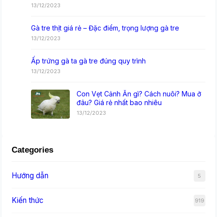
13/12/2023
Gà tre thịt giá rẻ – Đặc điểm, trọng lượng gà tre
13/12/2023
Ấp trứng gà ta gà tre đúng quy trình
13/12/2023
Con Vẹt Cảnh Ăn gì? Cách nuôi? Mua ở
đâu? Giá rẻ nhất bao nhiêu
13/12/2023
Categories
Hướng dẫn
5
Kiến thức
919