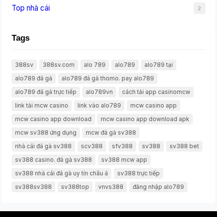
Top nhà cái
2
Tags
388sv
388sv.com
alo 789
alo789
alo789 tại
alo789 đá gà
alo789 đá gà thomo. pay alo789
alo789 đá gà trực tiếp
alo789vn
cách tải app casinomcw
link tải mcw casino
link vào alo789
mcw casino app
mcw casino app download
mcw casino app download apk
mcw sv388 ứng dụng
mcw đá gà sv388
nhà cái đá gà sv388
scv388
sfv388
sv388
sv388 bet
sv388 casino. đá gà sv388
sv388 mcw app
sv388 nhà cái đá gà uy tín châu á
sv388 trực tiếp
sv388sv388
sv388top
vnvs388
đăng nhập alo789