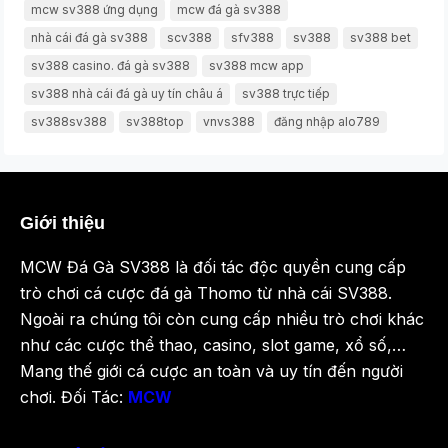
mcw sv388 ứng dụng
mcw đá gà sv388
nhà cái đá gà sv388
scv388
sfv388
sv388
sv388 bet
sv388 casino. đá gà sv388
sv388 mcw app
sv388 nhà cái đá gà uy tín châu á
sv388 trực tiếp
sv388sv388
sv388top
vnvs388
đăng nhập alo789
Giới thiệu
MCW Đá Gà SV388 là đối tác độc quyền cung cấp
trò chơi cá cược đá gà Thomo từ nhà cái SV388.
Ngoài ra chúng tôi còn cung cấp nhiều trò chơi khác
như các cược thể thao, casino, slot game, xổ số,…
Mang thế giới cá cược an toàn và uy tín đến người
chơi. Đối Tác:
MCW