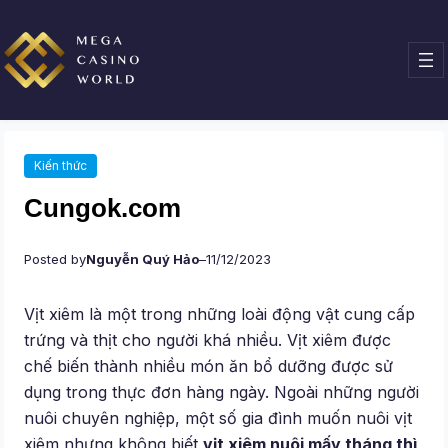
Chuyển
đến
phần
nội
dung
Kiến thức
Cungok.com
Posted by
Nguyễn Quý Hảo
–
11/12/2023
Vịt xiêm là một trong những loài động vật cung cấp
trứng và thịt cho người khá nhiều. Vịt xiêm được
chế biến thành nhiều món ăn bổ dưỡng được sử
dụng trong thực đơn hàng ngày. Ngoài những người
nuôi chuyên nghiệp, một số gia đình muốn nuôi vịt
xiêm nhưng không biết
vịt xiêm nuôi mấy tháng thì