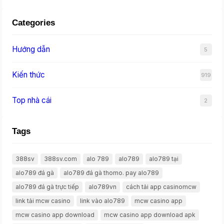
Categories
Hướng dẫn
5
Kiến thức
919
Top nhà cái
2
Tags
388sv
388sv.com
alo 789
alo789
alo789 tại
alo789 đá gà
alo789 đá gà thomo. pay alo789
alo789 đá gà trực tiếp
alo789vn
cách tải app casinomcw
link tải mcw casino
link vào alo789
mcw casino app
mcw casino app download
mcw casino app download apk