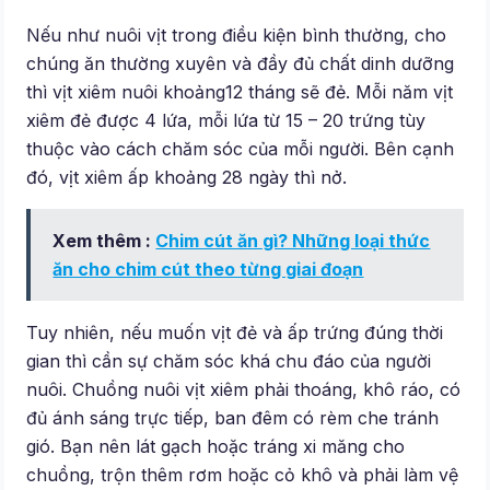
Nếu như nuôi vịt trong điều kiện bình thường, cho
chúng ăn thường xuyên và đầy đủ chất dinh dưỡng
thì vịt xiêm nuôi khoảng12 tháng sẽ đẻ. Mỗi năm vịt
xiêm đẻ được 4 lứa, mỗi lứa từ 15 – 20 trứng tùy
thuộc vào cách chăm sóc của mỗi người. Bên cạnh
đó, vịt xiêm ấp khoảng 28 ngày thì nở.
Xem thêm :
Chim cút ăn gì? Những loại thức
ăn cho chim cút theo từng giai đoạn
Tuy nhiên, nếu muốn vịt đẻ và ấp trứng đúng thời
gian thì cần sự chăm sóc khá chu đáo của người
nuôi. Chuồng nuôi vịt xiêm phải thoáng, khô ráo, có
đủ ánh sáng trực tiếp, ban đêm có rèm che tránh
gió. Bạn nên lát gạch hoặc tráng xi măng cho
chuồng, trộn thêm rơm hoặc cỏ khô và phải làm vệ