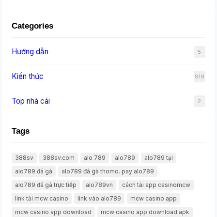
Categories
Hướng dẫn
5
Kiến thức
919
Top nhà cái
2
Tags
388sv
388sv.com
alo 789
alo789
alo789 tại
alo789 đá gà
alo789 đá gà thomo. pay alo789
alo789 đá gà trực tiếp
alo789vn
cách tải app casinomcw
link tải mcw casino
link vào alo789
mcw casino app
mcw casino app download
mcw casino app download apk