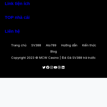
Link tiện ích
TOP nhà cái
Liên hệ
Trang chủ
SV388
Alo789
Hướng dẫn
Kiến thức
Blog
Copyright 2023 © MCW Casino | Đá Gà SV388 trả trước
Twitter
Facebook
Instagram
Youtube
Dribbble
LinkedIn