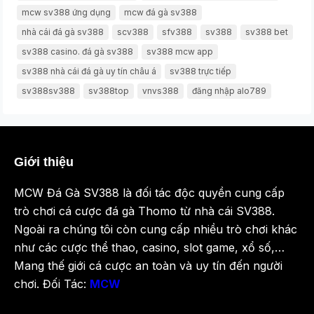
mcw sv388 ứng dụng
mcw đá gà sv388
nhà cái đá gà sv388
scv388
sfv388
sv388
sv388 bet
sv388 casino. đá gà sv388
sv388 mcw app
sv388 nhà cái đá gà uy tín châu á
sv388 trực tiếp
sv388sv388
sv388top
vnvs388
đăng nhập alo789
Giới thiệu
MCW Đá Gà SV388 là đối tác độc quyền cung cấp
trò chơi cá cược đá gà Thomo từ nhà cái SV388.
Ngoài ra chúng tôi còn cung cấp nhiều trò chơi khác
như các cược thể thao, casino, slot game, xổ số,…
Mang thế giới cá cược an toàn và uy tín đến người
chơi. Đối Tác:
MCW