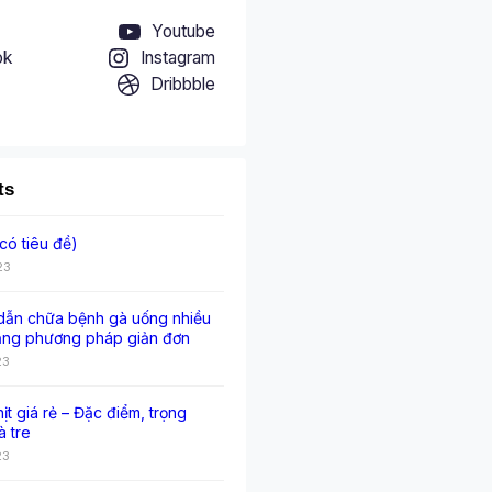
Youtube
ok
Instagram
Dribbble
ts
có tiêu đề)
23
ẫn chữa bệnh gà uống nhiều
ằng phương pháp giản đơn
23
hịt giá rẻ – Đặc điểm, trọng
à tre
23