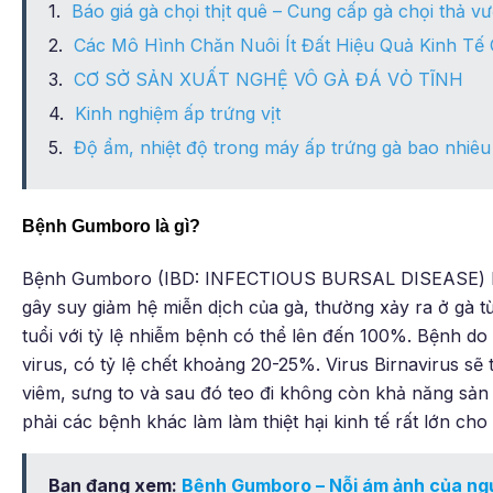
Báo giá gà chọi thịt quê – Cung cấp gà chọi thả v
Các Mô Hình Chăn Nuôi Ít Đất Hiệu Quả Kinh Tế
CƠ SỞ SẢN XUẤT NGHỆ VÔ GÀ ĐÁ VỎ TĨNH
Kinh nghiệm ấp trứng vịt
Độ ẩm, nhiệt độ trong máy ấp trứng gà bao nhiêu
Bệnh Gumboro là gì?
Bệnh Gumboro (IBD: INFECTIOUS BURSAL DISEASE) là 
gây suy giảm hệ miễn dịch của gà, thường xảy ra ở gà từ 
tuổi với tỷ lệ nhiễm bệnh có thể lên đến 100%. Bệnh do
virus, có tỷ lệ chết khoảng 20-25%. Virus Birnavirus sẽ t
viêm, sưng to và sau đó teo đi không còn khả năng sản 
phải các bệnh khác làm làm thiệt hại kinh tế rất lớn cho
Bạn đang xem:
Bệnh Gumboro – Nỗi ám ảnh của ngư