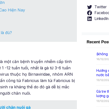
ườn
Twitter
 Cao Hiện Nay
Facebo
LinkedIn
 là đủ?
Recent Pos
(không 
16/12/20
một căn bệnh truyền nhiễm cấp tính
1 -12 tuần tuổi, nhất là gà từ 3-6 tuần
Hướng d
 virus thuộc họ Birnaviridae, nhóm ARN
nước b
ấn công túi Fabricius làm túi Fabricius bị
13/12/20
sinh ra kháng thể do đó gà dễ bị mắc
Gà tre t
 người chăn nuôi.
lượng g
13/12/20
ời chăn nuôi gà