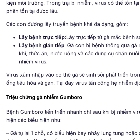
kiện môi trường. Trong trại bị nhiễm, virus có thể tồn tạ
phân tồn tại được lâu.
Các con đường lây truyền bệnh khá đa dạng, gồm:
Lây bệnh trực tiếp:
Lây trực tiếp từ gà mắc bệnh 
Lây bệnh gián tiếp
: Gà con bị bệnh thông qua gà 
khí, thức ăn, nước uống và các dụng cụ chăn nuôi 
nhiễm virus.
Virus xâm nhập vào cơ thể gà sẽ sinh sôi phát triển t
ống tiêu hóa và gan. Tại đây virus tấn công hệ nhiễm dị
Triệu chứng gà nhiễm Gumboro
Bệnh Gumboro tiến triển nhanh chỉ sau khi bị nhiễm viru
hiện các biểu hiện như:
– Gà tụ lại 1 chỗ, có biểu hiện bay nhảy lung tung hoặ