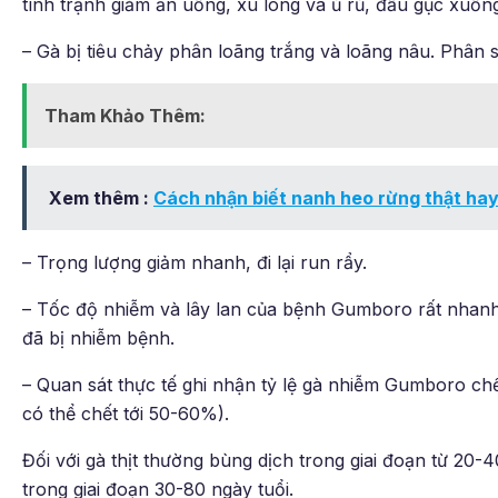
tình trạnh giảm ăn uống, xù lông và ủ rủ, đầu gục xuốn
– Gà bị tiêu chảy phân loãng trắng và loãng nâu. Phân
Tham Khảo Thêm:
Xem thêm :
Cách nhận biết nanh heo rừng thật hay
– Trọng lượng giảm nhanh, đi lại run rẩy.
– Tốc độ nhiễm và lây lan của bệnh Gumboro rất nhanh
đã bị nhiễm bệnh.
– Quan sát thực tế ghi nhận tỷ lệ gà nhiễm Gumboro c
có thể chết tới 50-60%).
Đối với gà thịt thường bùng dịch trong giai đoạn từ 20-
trong giai đoạn 30-80 ngày tuổi.