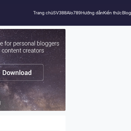
Trang chủ
SV388
Alo789
Hướng dẫn
Kiến thức
Blog