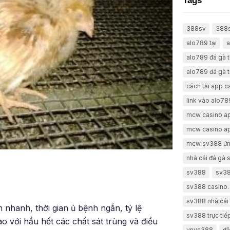
Tags
388sv
388
alo789 tại
a
alo789 đá gà 
alo789 đá gà t
cách tải app 
link vào alo78
mcw casino a
mcw casino a
mcw sv388 ứn
nhà cái đá gà
sv388
sv38
sv388 casino.
sv388 nhà cái 
n nhanh, thời gian ủ bệnh ngắn, tỷ lệ
sv388 trực tiế
 với hầu hết các chất sát trùng và điều
vnvs388
đă