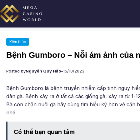
Chuyển
đến
phần
nội
dung
Kiến thức
Bệnh Gumboro – Nỗi ám ảnh của n
Posted by
Nguyễn Quý Hảo
–
15/10/2023
Bệnh Gumboro là bệnh truyền nhiễm cấp tính nguy hiểm
đàn gà. Bệnh xảy ra ở tất cả các giống gà, xảy ra từ 1-1
Bà con chăn nuôi gà hãy cùng tìm hiểu kỹ hơn về căn b
nhé.
Có thể bạn quan tâm