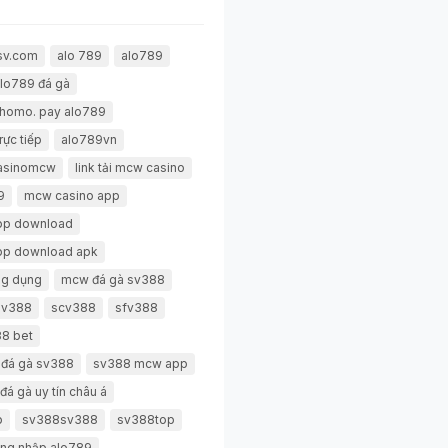
sv.com
alo 789
alo789
lo789 đá gà
thomo. pay alo789
rực tiếp
alo789vn
casinomcw
link tải mcw casino
9
mcw casino app
pp download
pp download apk
g dụng
mcw đá gà sv388
 sv388
scv388
sfv388
8 bet
 đá gà sv388
sv388 mcw app
đá gà uy tín châu á
p
sv388sv388
sv388top
ng nhập alo789