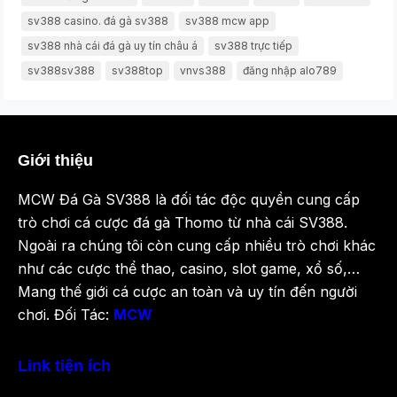
sv388 casino. đá gà sv388
sv388 mcw app
sv388 nhà cái đá gà uy tín châu á
sv388 trực tiếp
sv388sv388
sv388top
vnvs388
đăng nhập alo789
Giới thiệu
MCW Đá Gà SV388 là đối tác độc quyền cung cấp
trò chơi cá cược đá gà Thomo từ nhà cái SV388.
Ngoài ra chúng tôi còn cung cấp nhiều trò chơi khác
như các cược thể thao, casino, slot game, xổ số,…
Mang thế giới cá cược an toàn và uy tín đến người
chơi. Đối Tác:
MCW
Link tiện ích