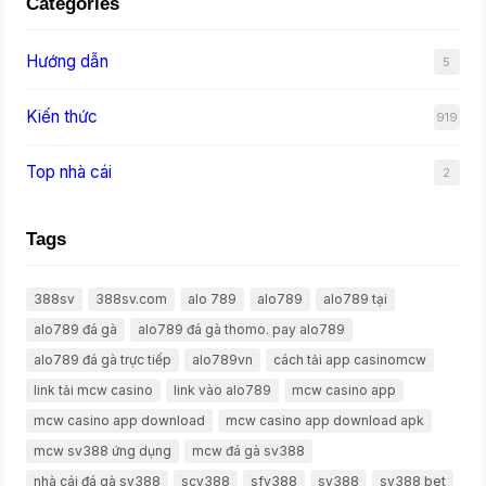
Categories
Hướng dẫn
5
Kiến thức
919
Top nhà cái
2
Tags
388sv
388sv.com
alo 789
alo789
alo789 tại
alo789 đá gà
alo789 đá gà thomo. pay alo789
alo789 đá gà trực tiếp
alo789vn
cách tải app casinomcw
link tải mcw casino
link vào alo789
mcw casino app
mcw casino app download
mcw casino app download apk
mcw sv388 ứng dụng
mcw đá gà sv388
nhà cái đá gà sv388
scv388
sfv388
sv388
sv388 bet