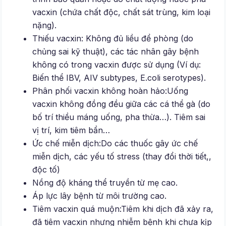
vacxin (chứa chất độc, chất sát trùng, kim loại
nặng).
Thiếu vacxin: Không đủ liều để phòng (do
chủng sai kỹ thuật), các tác nhân gây bệnh
không có trong vacxin được sử dụng (Ví dụ:
Biến thể IBV, AIV subtypes, E.coli serotypes).
Phân phối vacxin không hoàn hảo:Uống
vacxin không đồng đều giữa các cá thể gà (do
bố trí thiều máng uống, pha thừa…). Tiêm sai
vị trí, kim tiêm bẩn…
Ức chế miễn dịch:Do các thuốc gây ức chế
miễn dịch, các yếu tố stress (thay đổi thời tiết,,
độc tố)
Nồng độ kháng thể truyền từ mẹ cao.
Áp lực lây bệnh từ môi trường cao.
Tiêm vacxin quá muộn:Tiêm khi dịch đã xảy ra,
đã tiêm vacxin nhưng nhiễm bệnh khi chưa kịp