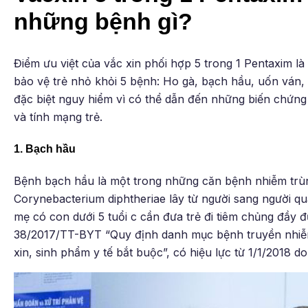
những bệnh gì?
Điểm ưu việt của vắc xin phối hợp 5 trong 1 Pentaxim là 
bảo vệ trẻ nhỏ khỏi 5 bệnh: Ho gà, bạch hầu, uốn ván, 
đặc biệt nguy hiểm vì có thể dẫn đến những biến chứn
và tính mạng trẻ.
1. Bạch hầu
Bệnh bạch hầu là một trong những căn bệnh nhiễm trùn
Corynebacterium diphtheriae lây từ người sang người q
mẹ có con dưới 5 tuổi c cần đưa trẻ đi tiêm chủng đầy
38/2017/TT-BYT “Quy định danh mục bệnh truyền nhiễm
xin, sinh phẩm y tế bắt buộc”, có hiệu lực từ 1/1/2018 