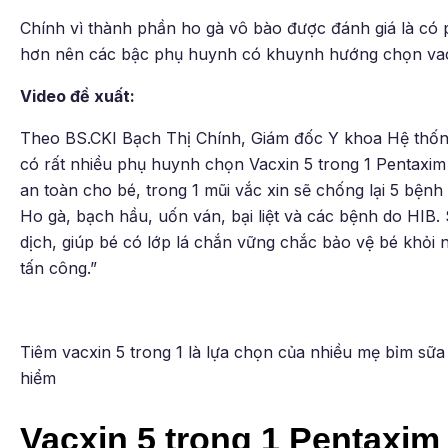
Chính vì thành phần ho gà vô bào được đánh giá là có p
hơn nên các bậc phụ huynh có khuynh hướng chọn vac
Video đề xuất:
Theo BS.CKI Bạch Thị Chính, Giám đốc Y khoa Hệ thốn
có rất nhiều phụ huynh chọn Vacxin 5 trong 1 Pentaxim 
an toàn cho bé, trong 1 mũi vắc xin sẽ chống lại 5 bện
Ho gà, bạch hầu, uốn ván, bại liệt và các bệnh do HIB. 
dịch, giúp bé có lớp lá chắn vững chắc bảo vệ bé khỏi
tấn công.”
Tiêm vacxin 5 trong 1 là lựa chọn của nhiều mẹ bỉm s
hiểm
Vacxin 5 trong 1 Pentaxi