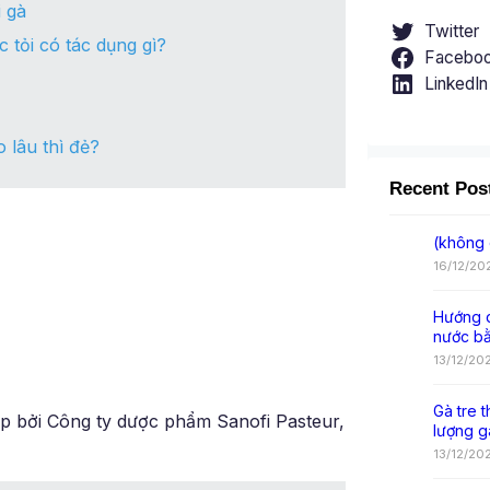
 gà
Twitter
 tỏi có tác dụng gì?
Facebo
LinkedIn
 lâu thì đẻ?
Recent Pos
(không 
16/12/20
Hướng d
nước b
13/12/20
Gà tre t
áp bởi Công ty dược phẩm Sanofi Pasteur,
lượng g
13/12/20