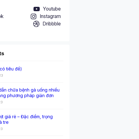
Youtube
ok
Instagram
Dribbble
ts
có tiêu đề)
23
ẫn chữa bệnh gà uống nhiều
ằng phương pháp giản đơn
23
hịt giá rẻ – Đặc điểm, trọng
à tre
23