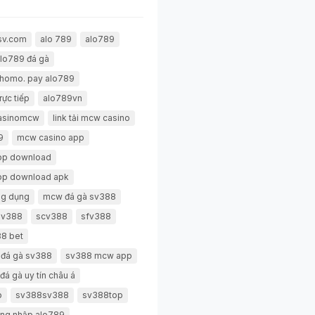
sv.com
alo 789
alo789
lo789 đá gà
thomo. pay alo789
rực tiếp
alo789vn
casinomcw
link tải mcw casino
9
mcw casino app
pp download
pp download apk
g dụng
mcw đá gà sv388
 sv388
scv388
sfv388
8 bet
 đá gà sv388
sv388 mcw app
đá gà uy tín châu á
p
sv388sv388
sv388top
ng nhập alo789