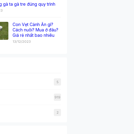
g gà ta gà tre đúng quy trình
23
Con Vẹt Cảnh Ăn gì?
Cách nuôi? Mua ở đâu?
Giá rẻ nhất bao nhiêu
13/12/2023
5
919
2