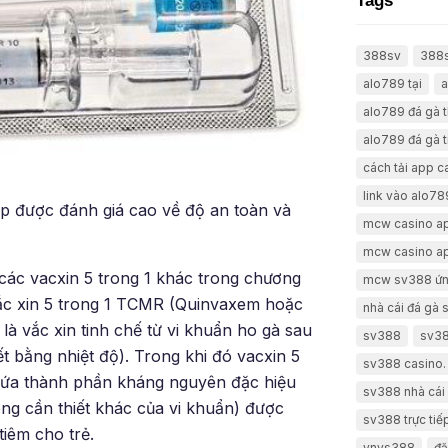
Tags
388sv
388
alo789 tại
a
alo789 đá gà 
alo789 đá gà t
cách tải app 
link vào alo78
áp được đánh giá cao về độ an toàn và
mcw casino a
mcw casino a
các vacxin 5 trong 1 khác trong chương
mcw sv388 ứn
ắc xin 5 trong 1 TCMR (Quinvaxem hoặc
nhà cái đá gà
à vắc xin tinh chế từ vi khuẩn ho gà sau
sv388
sv38
t bằng nhiệt độ). Trong khi đó vacxin 5
sv388 casino.
hứa thành phần kháng nguyên đặc hiệu
sv388 nhà cái 
ng cần thiết khác của vi khuẩn) được
sv388 trực tiế
tiêm cho trẻ.
vnvs388
đă