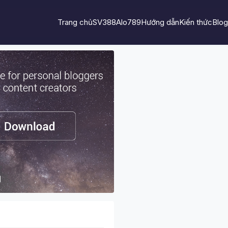
Trang chủ
SV388
Alo789
Hướng dẫn
Kiến thức
Blog