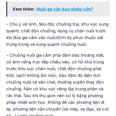
Xem thêm :
Nuôi gà cần bao nhiêu vốn?
– Chú ý vệ sinh, tiêu độc chuồng trại, khu vực xung
quanh, chất độn chuồng, dụng cụ chăn nuôi trước
khi đưa gia cầm vào nuôi.Định kỳ phun thuốc sát
trùng trong và xung quanh chuồng nuôi.
– Chuồng nuôi gia cầm phải đảm bảo thoáng mát,
có ánh nắng trực tiếp chiếu vào, có hố khử trùng
trước khu vực chăn nuôi, chất độn chuồng phải
khô, sạch không ẩm mốc, bảo đảm đủ diện tích
chuồng nuôi và sân chơi, thường xuyên thay độn
chuồng. Nên có khu vực riêng tập trung phân và
rác thải. Sau khi thu gom nên xử lý bằng phương
pháp nhiệt sinh học. Không để các phương tiện đi
lại, phương tiện vận chuyển (xe máy, xe đạp, xe cút
kít…) cạnh chuồng nuôi.