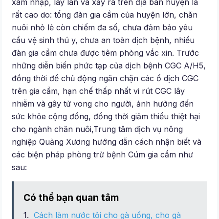
xâm nhập, lây lan và xảy ra trên địa bàn huyện là
rất cao do: tổng đàn gia cầm của huyện lớn, chăn
nuôi nhỏ lẻ còn chiếm đa số, chưa đảm bảo yêu
cầu vệ sinh thú y, chưa an toàn dịch bệnh, nhiều
đàn gia cầm chưa được tiêm phòng vắc xin. Trước
những diễn biến phức tạp của dịch bệnh CGC A/H5,
đồng thời để chủ động ngăn chặn các ổ dịch CGC
trên gia cầm, hạn chế thấp nhất vi rút CGC lây
nhiễm và gây tử vong cho người, ảnh hưởng đến
sức khỏe cộng đồng, đồng thời giảm thiểu thiệt hại
cho ngành chăn nuôi,Trung tâm dịch vụ nông
nghiệp Quảng Xương hướng dẫn cách nhận biết và
các biện pháp phòng trừ bệnh Cúm gia cầm như
sau:
Có thể bạn quan tâm
Cách làm nước tỏi cho gà uống, cho gà