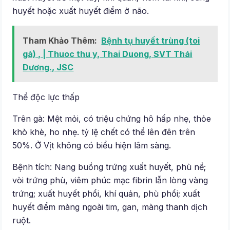
huyết hoặc xuất huyết điểm ở não.
Tham Khảo Thêm:
Bệnh tụ huyết trùng (toi
gà) , | Thuoc thu y, Thai Duong, SVT Thái
Dương., JSC
Thể độc lực thấp
Trên gà: Mệt mỏi, có triệu chứng hô hấp nhẹ, thỏe
khò khè, ho nhẹ. tỷ lệ chết có thể lên đên trên
50%. Ở Vịt không có biểu hiện lâm sàng.
Bệnh tích: Nang buồng trứng xuất huyết, phù nề;
vòi trứng phù, viêm phúc mạc fibrin lẫn lòng vàng
trứng; xuất huyết phổi, khí quản, phù phổi; xuất
huyết điểm màng ngoài tim, gan, màng thanh dịch
ruột.