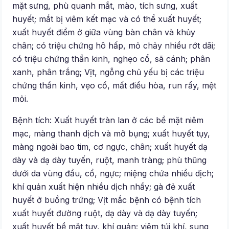
mặt sưng, phù quanh mắt, mào, tích sưng, xuất
huyết; mắt bị viêm kết mạc và có thể xuất huyết;
xuất huyết điểm ở giữa vùng bàn chân và khủy
chân; có triệu chứng hô hấp, mỏ chảy nhiều rớt dãi;
có triệu chứng thần kinh, nghẹo cổ, sã cánh; phân
xanh, phân trắng; Vịt, ngỗng chủ yếu bị các triệu
chứng thần kinh, vẹo cổ, mất điều hòa, run rẩy, mệt
mỏi.
Bệnh tích: Xuất huyết tràn lan ở các bề mặt niêm
mạc, màng thanh dịch và mỡ bụng; xuất huyết tụy,
màng ngoài bao tim, cơ ngực, chân; xuất huyết dạ
dày và dạ dày tuyến, ruột, manh tràng; phù thũng
dưới da vùng đầu, cổ, ngực; miệng chứa nhiều dịch;
khí quản xuất hiện nhiều dịch nhầy; gà đẻ xuất
huyết ở buồng trứng; Vịt mắc bệnh có bệnh tích
xuất huyết đường ruột, dạ dày và dạ dày tuyến;
xuất huyết bề mặt tuy, khí quản; viêm túi khí, sung