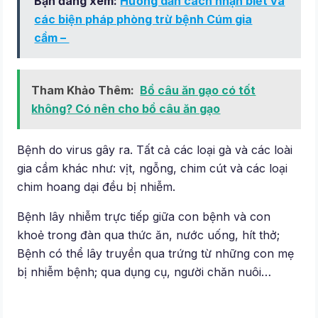
Bạn đang xem:
Hướng dẫn cách nhận biết và
các biện pháp phòng trừ bệnh Cúm gia
cầm –
Tham Khảo Thêm:
Bồ câu ăn gạo có tốt
không? Có nên cho bồ câu ăn gạo
Bệnh do virus gây ra. Tất cả các loại gà và các loài
gia cầm khác như: vịt, ngỗng, chim cút và các loại
chim hoang dại đều bị nhiễm.
Bệnh lây nhiễm trực tiếp giữa con bệnh và con
khoẻ trong đàn qua thức ăn, nước uống, hít thở;
Bệnh có thể lây truyền qua trứng từ những con mẹ
bị nhiễm bệnh; qua dụng cụ, người chăn nuôi…