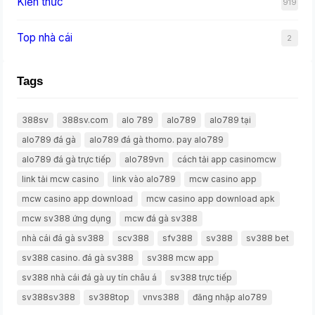
Kiến thức
919
Top nhà cái
2
Tags
388sv
388sv.com
alo 789
alo789
alo789 tại
alo789 đá gà
alo789 đá gà thomo. pay alo789
alo789 đá gà trực tiếp
alo789vn
cách tải app casinomcw
link tải mcw casino
link vào alo789
mcw casino app
mcw casino app download
mcw casino app download apk
mcw sv388 ứng dụng
mcw đá gà sv388
nhà cái đá gà sv388
scv388
sfv388
sv388
sv388 bet
sv388 casino. đá gà sv388
sv388 mcw app
sv388 nhà cái đá gà uy tín châu á
sv388 trực tiếp
sv388sv388
sv388top
vnvs388
đăng nhập alo789