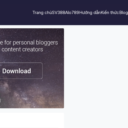
Trang chủ
SV388
Alo789
Hướng dẫn
Kiến thức
Blog