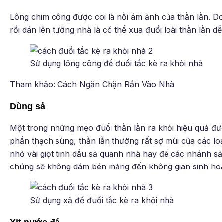
Lông chim công được coi là nỗi ám ảnh của thằn lằn. D
rồi dán lên tường nhà là có thể xua đuổi loài thằn lằn 
Sử dụng lông công để đuổi tắc kè ra khỏi nhà
Tham khảo: Cách Ngăn Chặn Rắn Vào Nhà
Dùng sả
Một trong những mẹo đuổi thằn lằn ra khỏi hiệu quả đư
phần thạch sùng, thằn lằn thường rất sợ mùi của các loạ
nhỏ vài giọt tinh dầu sả quanh nhà hay để các nhánh sả 
chúng sẽ không dám bén mảng đến không gian sinh hoạ
Sử dụng xả để đuổi tắc kè ra khỏi nhà
Xịt nước đá