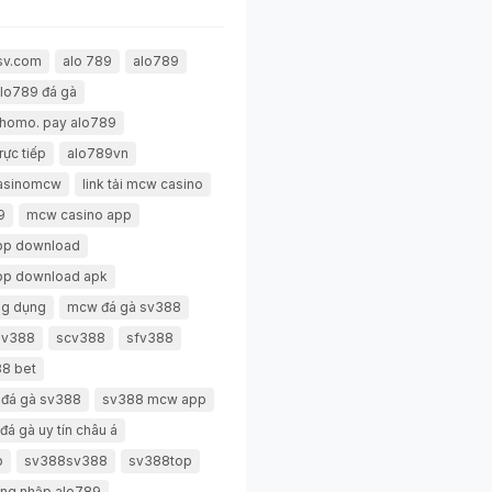
sv.com
alo 789
alo789
lo789 đá gà
thomo. pay alo789
rực tiếp
alo789vn
casinomcw
link tải mcw casino
9
mcw casino app
pp download
pp download apk
g dụng
mcw đá gà sv388
 sv388
scv388
sfv388
8 bet
 đá gà sv388
sv388 mcw app
đá gà uy tín châu á
p
sv388sv388
sv388top
ng nhập alo789