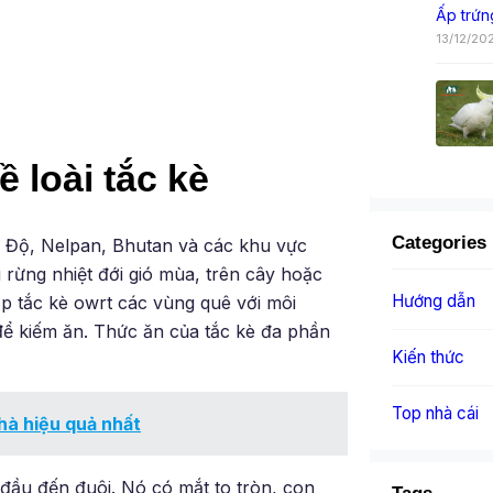
Ấp trứn
13/12/20
 loài tắc kè
Categories
Ấn Độ, Nelpan, Bhutan và các khu vực
rừng nhiệt đới gió mùa, trên cây hoặc
Hướng dẫn
ặp tắc kè owrt các vùng quê với môi
để kiếm ăn. Thức ăn của tắc kè đa phần
Kiến thức
Top nhà cái
nhà hiệu quả nhất
 đầu đến đuôi. Nó có mắt to tròn, con