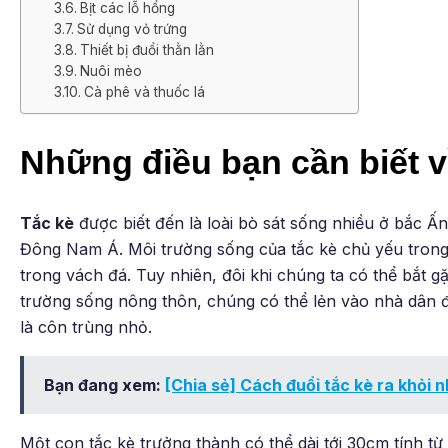
Bịt các lỗ hổng
Sử dụng vỏ trứng
Thiết bị đuổi thằn lằn
Nuôi mèo
Cà phê và thuốc lá
Những điều bạn cần biết về
Tắc kè
được biết đến là loài bò sát sống nhiều ở bắc 
Đông Nam Á. Môi trường sống của tắc kè chủ yếu trong 
trong vách đá. Tuy nhiên, đôi khi chúng ta có thể bắt g
trường sống nông thôn, chúng có thể lẻn vào nhà dân 
là côn trùng nhỏ.
Bạn đang xem:
[Chia sẻ] Cách đuổi tắc kè ra khỏi 
Một con tắc kè trưởng thành có thể dài tới 30cm tính từ