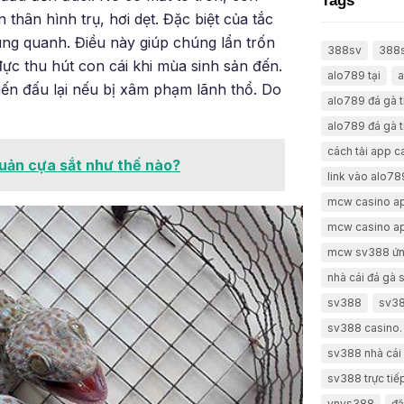
Tags
hân hình trụ, hơi dẹt. Đặc biệt của tắc
ung quanh. Điều này giúp chúng lẩn trốn
388sv
388
đực thu hút con cái khi mùa sinh sản đến.
alo789 tại
a
hiến đấu lại nếu bị xâm phạm lãnh thổ. Do
alo789 đá gà 
alo789 đá gà t
cách tải app 
uản cựa sắt như thế nào?
link vào alo78
mcw casino a
mcw casino a
mcw sv388 ứn
nhà cái đá gà
sv388
sv38
sv388 casino.
sv388 nhà cái 
sv388 trực tiế
vnvs388
đă