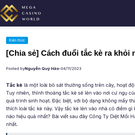
Chuyển
đến
phần
nội
dung
Kiến thức
[Chia sẻ] Cách đuổi tắc kè ra khỏi
Posted by
Nguyễn Quý Hảo
–
04/11/2023
Tắc kè
là một loài bò sát thường sống trên cây, hoạt đ
Tuy nhiên, thỉnh thoảng tắc kè sẽ lẻn vào nơi cư ngụ c
quá trình sinh hoạt. Đặc biệt, với bộ dạng không mấy t
thích loài tắc kè này. Vậy tắc kè lẻn vào nhà có điềm g
nào hiệu quả nhất? Bài viết sau đây Công Ty Diệt Mối Hạ
nhất.