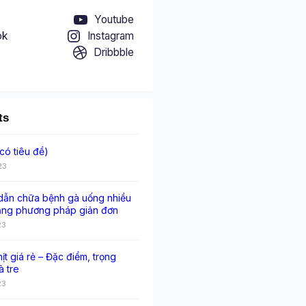
Youtube
ok
Instagram
Dribbble
ts
có tiêu đề)
23
ẫn chữa bệnh gà uống nhiều
ằng phương pháp giản đơn
23
hịt giá rẻ – Đặc điểm, trọng
à tre
23