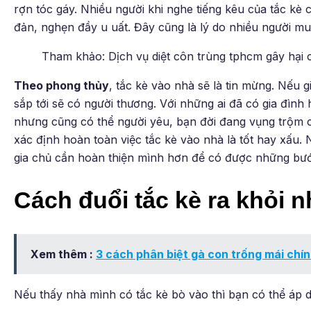
rợn tóc gáy. Nhiều người khi nghe tiếng kêu của tắc k
đản, nghẹn đầy u uất. Đây cũng là lý do nhiều người mu
Tham khảo: Dịch vụ diệt côn trùng tphcm gây hại
Theo phong thủy
, tắc kè vào nhà sẽ là tin mừng. Nếu g
sắp tới sẽ có người thương. Với những ai đã có gia đình
nhưng cũng có thể người yêu, bạn đời đang vụng trộm c
xác định hoàn toàn việc tắc kè vào nhà là tốt hay xấu.
gia chủ cần hoàn thiện mình hơn để có được những bướ
Cách đuổi tắc kè ra khỏi n
Xem thêm :
3 cách phân biệt gà con trống mái chín
Nếu thấy nhà mình có tắc kè bò vào thì bạn có thể áp d