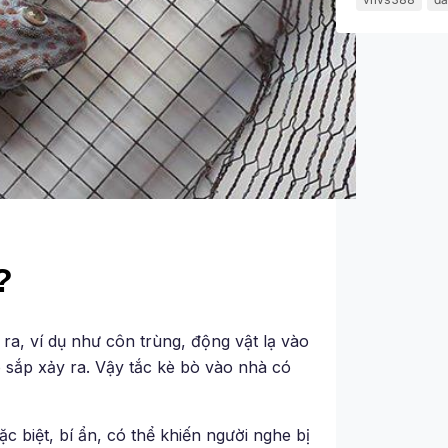
?
ra, ví dụ như côn trùng, động vật lạ vào
ó sắp xảy ra. Vậy tắc kè bò vào nhà có
 biệt, bí ẩn, có thể khiến người nghe bị