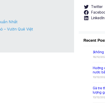
Twitter
Facebo
LinkedIn
huẩn Nhất
ỏ – Vườn Quê Việt
Recent Pos
(không 
16/12/20
Hướng d
nước b
13/12/20
Gà tre t
lượng g
13/12/20