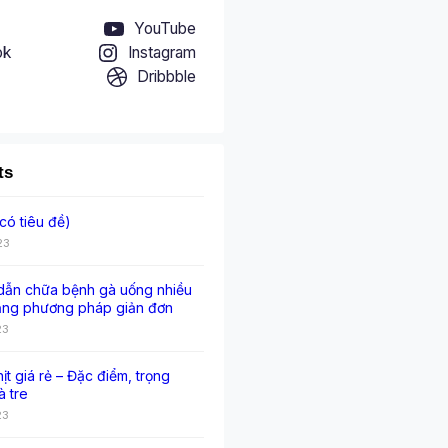
YouTube
ok
Instagram
Dribbble
ts
có tiêu đề)
23
ẫn chữa bệnh gà uống nhiều
ằng phương pháp giản đơn
23
hịt giá rẻ – Đặc điểm, trọng
à tre
23