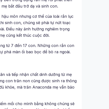
n mẹ bắt đầu trở dạ và sinh con.
 hậu môn nhưng cơ thể của loài rắn lục
i sinh con, chúng sẽ phải tự nứt toạc
ài. Điều này ảnh hưởng nghiêm trọng
mẹ cũng kết thúc cuộc đời.
oảng từ 7 đến 17 con. Những con rắn con
ự phá màn ối bao bọc để bò ra ngoài.
ãn và tiếp nhận chất dinh dưỡng từ mẹ
ững con trăn non cũng được sinh ra thông
à đủ khỏe, mà trăn Anaconda mẹ vẫn bảo
 kiếm mồi cho mình bằng không chúng sẽ