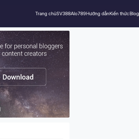
Trang chủ
SV388
Alo789
Hướng dẫn
Kiến thức
Blog