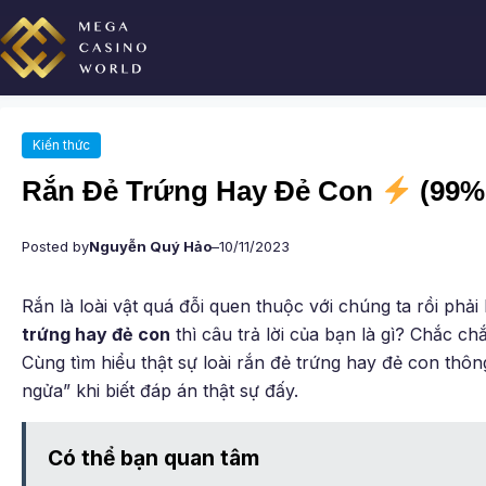
Chuyển
đến
phần
nội
dung
Kiến thức
Rắn Đẻ Trứng Hay Đẻ Con
(99% 
Posted by
Nguyễn Quý Hảo
–
10/11/2023
Rắn là loài vật quá đỗi quen thuộc với chúng ta rồi ph
trứng hay đẻ con
thì câu trả lời của bạn là gì? Chắc chắ
Cùng tìm hiểu thật sự loài rắn đẻ trứng hay đẻ con thôn
ngửa” khi biết đáp án thật sự đấy.
Có thể bạn quan tâm