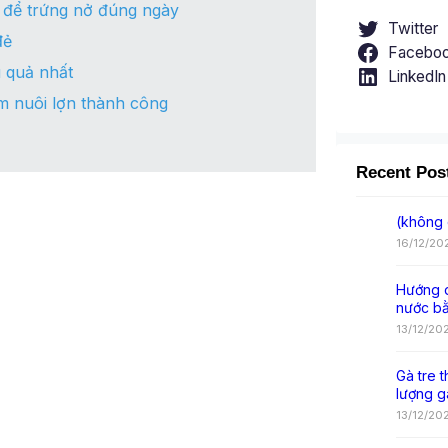
o để trứng nở đúng ngày
Twitter
đẻ
Facebo
u quả nhất
LinkedIn
ệm nuôi lợn thành công
Recent Pos
(không 
16/12/20
Hướng d
nước b
13/12/20
Gà tre t
lượng g
13/12/20