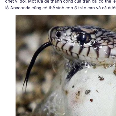
chết vì đói. Một lứa đẻ thành công của trăn cái có thể 
lồ Anaconda cũng có thể sinh con ở trên cạn và cả dướ