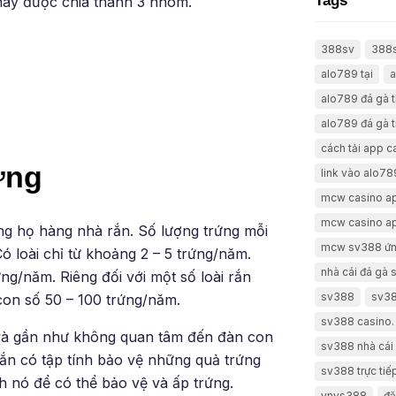
Tags
 nay được chia thành 3 nhóm.
388sv
388
alo789 tại
a
alo789 đá gà 
alo789 đá gà t
cách tải app 
ứng
link vào alo78
mcw casino a
mcw casino a
ng họ hàng nhà rắn. Số lượng trứng mỗi
mcw sv388 ứn
ó loài chỉ từ khoảng 2 – 5 trứng/năm.
nhà cái đá gà
ng/năm. Riêng đối với một số loài rắn
sv388
sv38
on số 50 – 100 trứng/năm.
sv388 casino.
 và gần như không quan tâm đến đàn con
sv388 nhà cái 
rắn có tập tính bảo vệ những quả trứng
sv388 trực tiế
 nó để có thể bảo vệ và ấp trứng.
vnvs388
đă