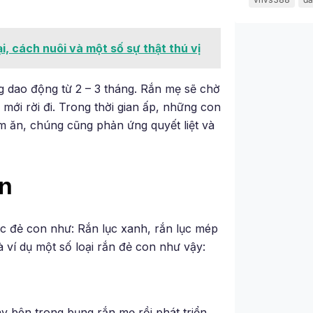
i, cách nuôi và một số sự thật thú vị
ng dao động từ 2 – 3 tháng. Rắn mẹ sẽ chờ
 mới rời đi. Trong thời gian ấp, những con
iếm ăn, chúng cũng phản ứng quyết liệt và
on
ức đẻ con như: Rắn lục xanh, rắn lục mép
à ví dụ một số loại rắn đẻ con như vậy:
ay bên trong bụng rắn mẹ rồi phát triển