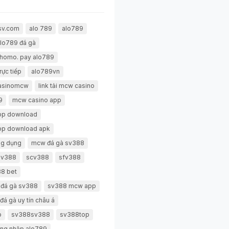
sv.com
alo 789
alo789
lo789 đá gà
thomo. pay alo789
rực tiếp
alo789vn
casinomcw
link tải mcw casino
9
mcw casino app
pp download
pp download apk
g dụng
mcw đá gà sv388
 sv388
scv388
sfv388
8 bet
 đá gà sv388
sv388 mcw app
đá gà uy tín châu á
p
sv388sv388
sv388top
ng nhập alo789