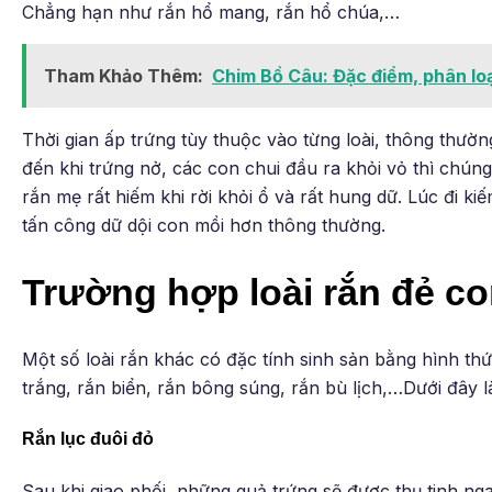
Chẳng hạn như rắn hổ mang, rắn hổ chúa,…
Tham Khảo Thêm:
Chim Bồ Câu: Đặc điểm, phân loạ
Thời gian ấp trứng tùy thuộc vào từng loài, thông thườ
đến khi trứng nở, các con chui đầu ra khỏi vỏ thì chúng
rắn mẹ rất hiếm khi rời khỏi ổ và rất hung dữ. Lúc đi k
tấn công dữ dội con mồi hơn thông thường.
Trường hợp loài rắn đẻ c
Một số loài rắn khác có đặc tính sinh sản bằng hình th
trắng, rắn biển, rắn bông súng, rắn bù lịch,…Dưới đây l
Rắn lục đuôi đỏ
Sau khi giao phối, những quả trứng sẽ được thụ tinh ng