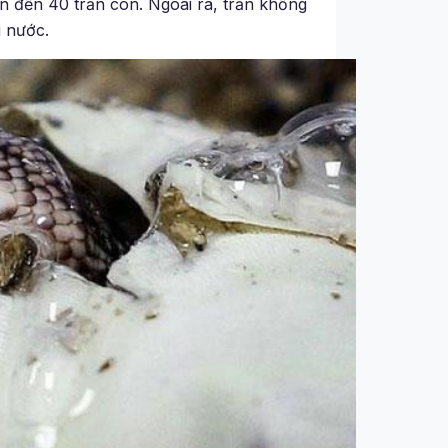
lên đến 40 trăn con. Ngoài ra, trăn khổng
i nước.