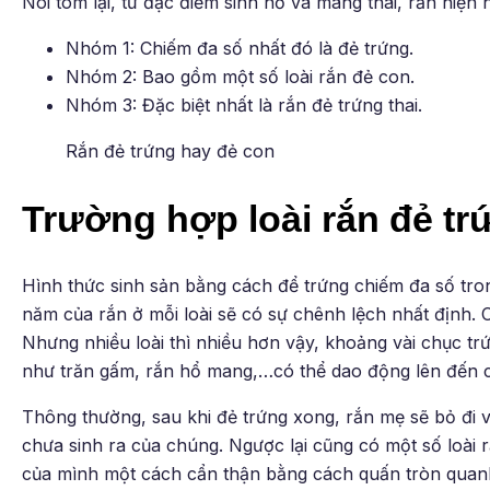
Nói tóm lại, từ đặc điểm sinh nở và mang thai, rắn hiện
Nhóm 1: Chiếm đa số nhất đó là đẻ trứng.
Nhóm 2: Bao gồm một số loài rắn đẻ con.
Nhóm 3: Đặc biệt nhất là rắn đẻ trứng thai.
Rắn đẻ trứng hay đẻ con
Trường hợp loài rắn đẻ tr
Hình thức sinh sản bằng cách để trứng chiếm đa số tro
năm của rắn ở mỗi loài sẽ có sự chênh lệch nhất định. C
Nhưng nhiều loài thì nhiều hơn vậy, khoảng vài chục trứ
như trăn gấm, rắn hổ mang,…có thể dao động lên đến c
Thông thường, sau khi đẻ trứng xong, rắn mẹ sẽ bỏ đi
chưa sinh ra của chúng. Ngược lại cũng có một số loài 
của mình một cách cẩn thận bằng cách quấn tròn quanh