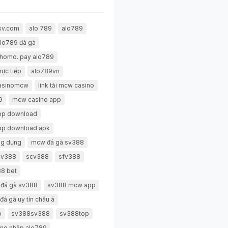
sv.com
alo 789
alo789
lo789 đá gà
thomo. pay alo789
rực tiếp
alo789vn
casinomcw
link tải mcw casino
9
mcw casino app
pp download
pp download apk
g dụng
mcw đá gà sv388
 sv388
scv388
sfv388
8 bet
 đá gà sv388
sv388 mcw app
đá gà uy tín châu á
p
sv388sv388
sv388top
ng nhập alo789