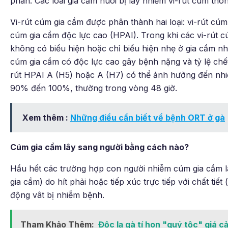
phân. Các loài gia cầm nuôi bị lây nhiễm vi-rút cúm th
Vi-rút cúm gia cầm được phân thành hai loại: vi-rút cúm
cúm gia cầm độc lực cao (HPAI). Trong khi các vi-rút 
không có biểu hiện hoặc chỉ biểu hiện nhẹ ở gia cầm nh
cúm gia cầm có độc lực cao gây bệnh nặng và tỷ lệ chế
rút HPAI A (H5) hoặc A (H7) có thể ảnh hưởng đến nhiều
90% đến 100%, thường trong vòng 48 giờ.
Xem thêm :
Những điều cần biết về bệnh ORT ở gà
Cúm gia cầm lây sang người bằng cách nào?
Hầu hết các trường hợp con người nhiễm cúm gia cầm là 
gia cầm) do hít phải hoặc tiếp xúc trực tiếp với chất ti
động vât bị nhiễm bệnh.
Tham Khảo Thêm:
Độc lạ gà tí hon "quý tộc" giá c