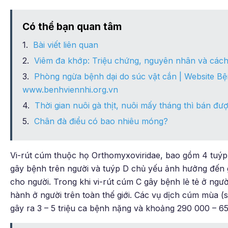
Có thể bạn quan tâm
Bài viết liên quan
Viêm đa khớp: Triệu chứng, nguyên nhân và cách
Phòng ngừa bệnh dại do súc vật cắn | Website Bệ
www.benhviennhi.org.vn
Thời gian nuôi gà thịt, nuôi mấy tháng thì bán đư
Chân đà điểu có bao nhiêu móng?
Vi-rút cúm thuộc họ Orthomyxoviridae, bao gồm 4 tuýp (
gây bệnh trên người và tuýp D chủ yếu ảnh hưởng đến g
cho người. Trong khi vi-rút cúm C gây bệnh lẻ tẻ ở ngườ
hành ở người trên toàn thế giới. Các vụ dịch cúm mùa (
gây ra 3 – 5 triệu ca bệnh nặng và khoảng 290 000 – 6