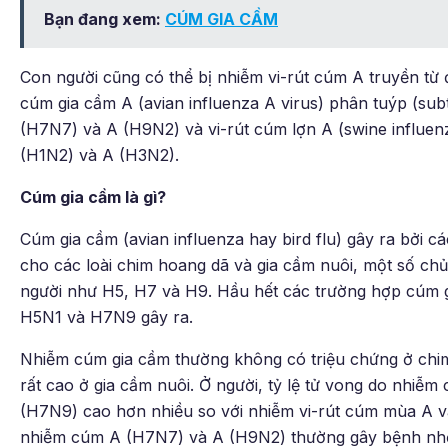
Bạn đang xem:
CÚM GIA CẦM
Con người cũng có thể bị nhiễm vi-rút cúm A truyền từ đ
cúm gia cầm A (avian influenza A virus) phân tuýp (su
(H7N7) và A (H9N2) và vi-rút cúm lợn A (swine influen
(H1N2) và A (H3N2).
Cúm gia cầm là gì?
Cúm gia cầm (avian influenza hay bird flu) gây ra bởi 
cho các loài chim hoang dã và gia cầm nuôi, một số ch
người như H5, H7 và H9. Hầu hết các trường hợp cúm g
H5N1 và H7N9 gây ra.
Nhiễm cúm gia cầm thường không có triệu chứng ở chim
rất cao ở gia cầm nuôi. Ở người, tỷ lệ tử vong do nhiễ
(H7N9) cao hơn nhiều so với nhiễm vi-rút cúm mùa A và
nhiễm cúm A (H7N7) và A (H9N2) thường gây bệnh nh