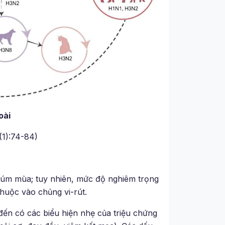
oài
(1):74-84)
cúm mùa; tuy nhiên, mức độ nghiêm trọng
huộc vào chủng vi-rút.
ến có các biểu hiện nhẹ của triệu chứng