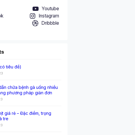
Youtube
ok
Instagram
Dribbble
ts
có tiêu đề)
23
ẫn chữa bệnh gà uống nhiều
ằng phương pháp giản đơn
23
hịt giá rẻ – Đặc điểm, trọng
à tre
23