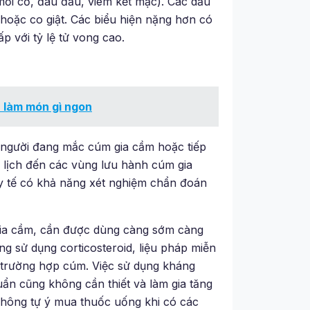
mỏi cơ, đau đầu, viêm kết mạc). Các dấu
hoặc co giật. Các biểu hiện nặng hơn có
p với tỷ lệ tử vong cao.
u làm món gì ngon
ới người đang mắc cúm gia cầm hoặc tiếp
u lịch đến các vùng lưu hành cúm gia
y tế có khả năng xét nghiệm chẩn đoán
m gia cầm, cần được dùng càng sớm càng
g sử dụng corticosteroid, liệu pháp miễn
 trường hợp cúm. Việc sử dụng kháng
uẩn cũng không cần thiết và làm gia tăng
 không tự ý mua thuốc uống khi có các