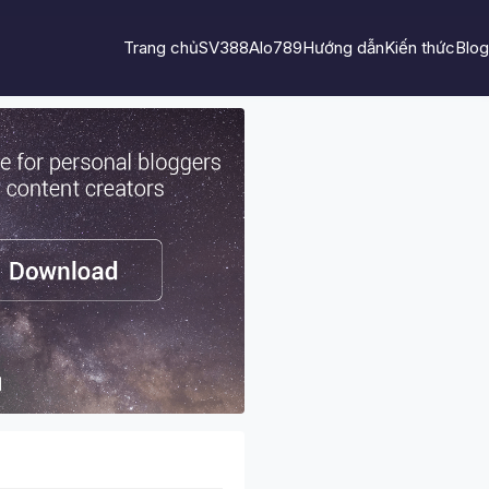
Trang chủ
SV388
Alo789
Hướng dẫn
Kiến thức
Blog