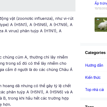
Ấp trứn
13/12/20
ộng vật (zoonotic influenza), như vi-rút
btype) A (H5N1), A (H5N6), A (H7N9), A
za A virus) phân tuýp A (H1N1), A
Categories
các chủng cúm A, thường chỉ lây nhiễm
ủng trong số đó có thể lây nhiễm cho
Hướng dẫn
ia cầm ở người là do các chủng Châu Á
Kiến thức
 hoang dã nhưng có thể gây tỷ lệ chết
Top nhà cái
m các phân tuýp A (H5N1), A (H5N6) và A
 B, trong khi hầu hết các trường hợp
ẹ hơn.