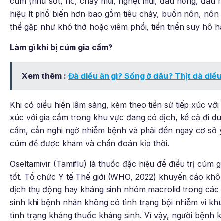
cúm (như sốt, ho, chảy mũi, nghẹt mũi, đau họng, đau 
hiệu ít phổ biến hơn bao gồm tiêu chảy, buồn nôn, nôn 
thể gặp như khó thở hoặc viêm phổi, tiến triển suy hô hấ
Làm gì khi bị cúm gia cầm?
Xem thêm :
Đà điểu ăn gì? Sống ở đâu? Thịt đà điể
Khi có biểu hiện lâm sàng, kèm theo tiền sử tiếp xúc v
xúc với gia cầm trong khu vực đang có dịch, kể cả đi d
cầm, cần nghi ngờ nhiễm bệnh và phải đến ngay cơ sở 
cúm để được khám và chẩn đoán kịp thời.
Oseltamivir (Tamiflu) là thuốc đặc hiệu để điều trị cú
tốt. Tổ chức Y tế Thế giới (WHO, 2022) khuyến cáo khôn
dịch thụ động hay kháng sinh nhóm macrolid trong các
sinh khi bệnh nhân không có tình trạng bội nhiễm vi kh
tình trạng kháng thuốc kháng sinh. Vì vậy, người bệnh