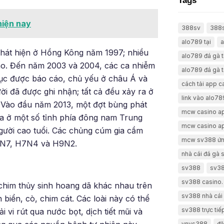
Tags
hiện nay
388sv
388
alo789 tại
a
hát hiện ở Hồng Kông năm 1997; nhiều
alo789 đá gà 
cao. Đến năm 2003 và 2004, các ca nhiễm
alo789 đá gà t
 tục được báo cáo, chủ yếu ở châu Á và
cách tải app 
i đã được ghi nhận; tất cả đều xảy ra ở
link vào alo78
 Vào đầu năm 2013, một đợt bùng phát
mcw casino a
ra ở một số tỉnh phía đông nam Trung
mcw casino a
gười cao tuổi. Các chủng cúm gia cầm
mcw sv388 ứn
7N7, H7N4 và H9N2.
nhà cái đá gà
sv388
sv38
sv388 casino.
 chim thủy sinh hoang dã khác nhau trên
sv388 nhà cái 
 biển, cò, chim cát. Các loài này có thể
sv388 trực tiế
 vi rút qua nước bọt, dịch tiết mũi và
vnvs388
đă