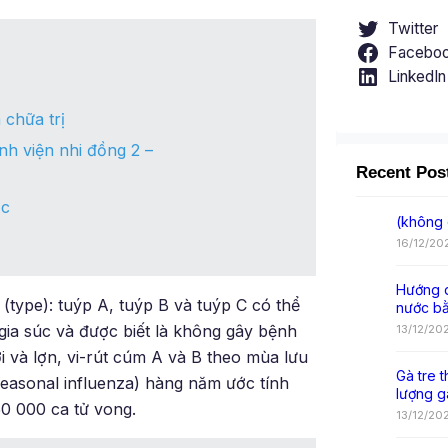
Twitter
Facebo
LinkedIn
 chữa trị
nh viện nhi đồng 2 –
Recent Pos
ợc
(không 
16/12/20
Hướng d
type): tuýp A, tuýp B và tuýp C có thể
nước b
ia súc và được biết là không gây bệnh
13/12/20
i và lợn, vi-rút cúm A và B theo mùa lưu
Gà tre t
seasonal influenza) hàng năm ước tính
lượng g
50 000 ca tử vong.
13/12/20