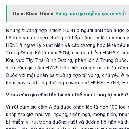
Tham Khảo Thêm:
Bảng báo giá ngỗng giá rẻ nhất 
Những trường hợp nhiễm H5N1 ở người đầu tiên được p
bệnh nhân có triệu chứng hô hấp nặng, tỷ lệ tử vong 
H5N1 ở người lại xuất hiện và các trường hợp lẻ tẻ tiếp
Trung Đông. Kể từ năm 2014, các ca nhiễm H5N6 ở ngườ
Khu vực Tây Thái Bình Dương, phần lớn ở Trung Quốc.
dịch cúm gia cầm H7N9 trên diện rộng ở người đã xảy 
Quốc với một phần ba trường hợp tử vong, chủ yếu ở n
khác xảy ra không thường xuyên như H5N8, H7N3, H
Virus cúm gia cầm tồn tại như thế nào trong tự nhiên?
Vi-rút cúm gia cầm A đã được phân lập từ hơn 100 loài
khắp thế giới như vịt, ngỗng, thiên nga, mòng biển, nhạn
bị nhiễm vi-rút trong đường ruột và đường hô hấp và thải