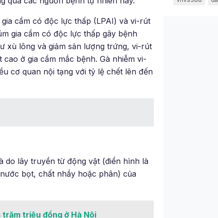
ông qua các nguồn bệnh tự nhiên này.
 gia cầm có độc lực thấp (LPAI) và vi-rút
cúm gia cầm có độc lực thấp gây bệnh
ư xù lông và giảm sản lượng trứng, vi-rút
t cao ở gia cầm mắc bệnh. Gà nhiễm vi-
 cơ quan nội tạng với tỷ lệ chết lên đến
do lây truyền từ động vật (điển hình là
ết (nước bọt, chất nhầy hoặc phân) của
ả trăm triệu đồng ở Hà Nội