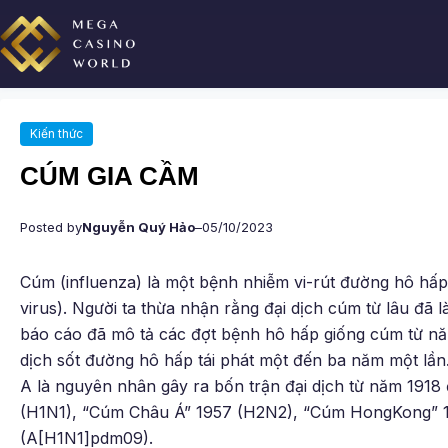
Chuyển
đến
phần
nội
dung
Kiến thức
CÚM GIA CẦM
Posted by
Nguyễn Quý Hảo
–
05/10/2023
Cúm (influenza) là một bệnh nhiễm vi-rút đường hô hấp 
virus). Người ta thừa nhận rằng đại dịch cúm từ lâu đã l
báo cáo đã mô tả các đợt bệnh hô hấp giống cúm từ nă
dịch sốt đường hô hấp tái phát một đến ba năm một lần
A là nguyên nhân gây ra bốn trận đại dịch từ năm 191
(H1N1), “Cúm Châu Á” 1957 (H2N2), “Cúm HongKong” 
(A[H1N1]pdm09).