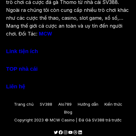
trò chơi cá cược đá gà Thomo từ nhà cái SV388.
Ngoài ra chúng tôi còn cung cấp nhiều trò chơi khác
như các cược thể thao, casino, slot game, xổ số,…
Mang thế giới cá cược an toàn và uy tín đến người
chơi. Đối Tác:
MCW
Link tiện ích
TOP nhà cái
Liên hệ
Trang chủ
SV388
Alo789
Hướng dẫn
Kiến thức
Blog
Copyright 2023 © MCW Casino | Đá Gà SV388 trả trước
Twitter
Facebook
Instagram
Youtube
Dribbble
LinkedIn