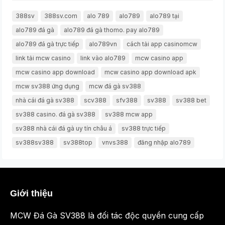
388sv
388sv.com
alo 789
alo789
alo789 tại
alo789 đá gà
alo789 đá gà thomo. pay alo789
alo789 đá gà trực tiếp
alo789vn
cách tải app casinomcw
link tải mcw casino
link vào alo789
mcw casino app
mcw casino app download
mcw casino app download apk
mcw sv388 ứng dụng
mcw đá gà sv388
nhà cái đá gà sv388
scv388
sfv388
sv388
sv388 bet
sv388 casino. đá gà sv388
sv388 mcw app
sv388 nhà cái đá gà uy tín châu á
sv388 trực tiếp
sv388sv388
sv388top
vnvs388
đăng nhập alo789
Giới thiệu
MCW Đá Gà SV388 là đối tác độc quyền cung cấp