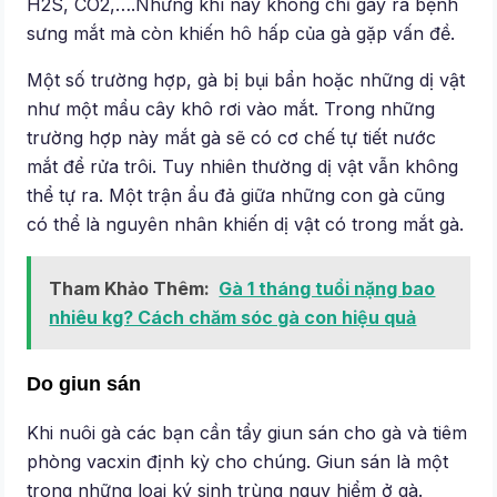
H2S, CO2,….Những khí này không chỉ gây ra bệnh
sưng mắt mà còn khiến hô hấp của gà gặp vấn đề.
Một số trường hợp, gà bị bụi bẩn hoặc những dị vật
như một mẩu cây khô rơi vào mắt. Trong những
trường hợp này mắt gà sẽ có cơ chế tự tiết nước
mắt để rửa trôi. Tuy nhiên thường dị vật vẫn không
thể tự ra. Một trận ẩu đả giữa những con gà cũng
có thể là nguyên nhân khiến dị vật có trong mắt gà.
Tham Khảo Thêm:
Gà 1 tháng tuổi nặng bao
nhiêu kg? Cách chăm sóc gà con hiệu quả
Do giun sán
Khi nuôi gà các bạn cần tẩy giun sán cho gà và tiêm
phòng vacxin định kỳ cho chúng. Giun sán là một
trong những loại ký sinh trùng nguy hiểm ở gà.