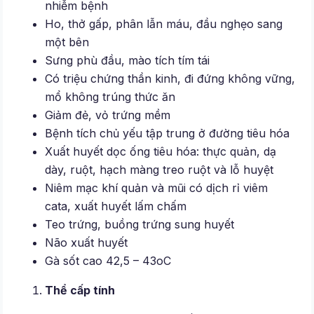
nhiễm bệnh
Ho, thở gấp, phân lẫn máu, đầu nghẹo sang
một bên
Sưng phù đầu, mào tích tím tái
Có triệu chứng thần kinh, đi đứng không vững,
mổ không trúng thức ăn
Giảm đẻ, vỏ trứng mềm
Bệnh tích chủ yếu tập trung ở đường tiêu hóa
Xuất huyết dọc ống tiêu hóa: thực quản, dạ
dày, ruột, hạch màng treo ruột và lỗ huyệt
Niêm mạc khí quản và mũi có dịch rỉ viêm
cata, xuất huyết lấm chấm
Teo trứng, buồng trứng sung huyết
Não xuất huyết
Gà sốt cao 42,5 – 43oC
Thể cấp tính