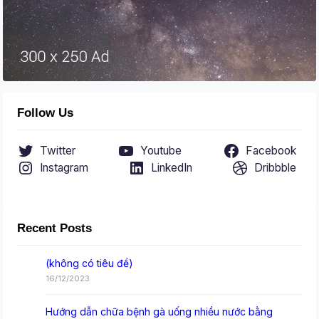
Follow Us
Twitter
Youtube
Facebook
Instagram
LinkedIn
Dribbble
Recent Posts
(không có tiêu đề)
16/12/2023
Hướng dẫn chữa bệnh gà uống nhiều nước bằng