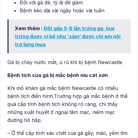
Đối với gà đẻ, tỷ lệ đẻ giảm
Bệnh kéo dài vài ngày hoặc vài tuần
Xem thêm :
Đắt gấp 5-6 lần trứng gà, loại
trứng được ví bổ như ‘sâm’ được chị em nội
trợ lùng mua
Gà bị chảy nước mắt, ủ rũ khi bị bệnh Newcastle
Bệnh tích của gà bị mắc bệnh niu cát xơn
Khi mổ khám gà mắc bệnh Newcastle có nhiều
bệnh tích điển hình.Trường hợp gà mắc bệnh ở thể
quá cấp tính bệnh tích không rõ ràng, chỉ thấy
những xuất huyết ở ngoại tâm mạc, niêm mạc
đường hô hấp.
– Ở thể cấp tính xác chết của gà gầy; mào, yếm tím