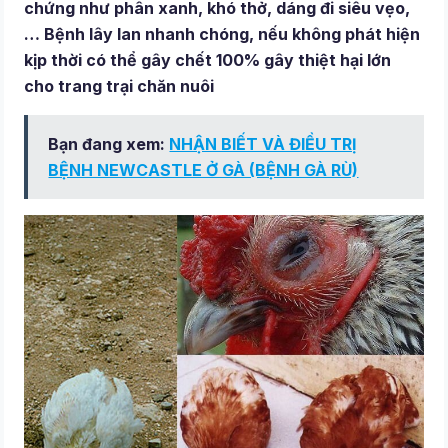
chứng như phân xanh, khó thở, dáng đi siêu vẹo,
… Bệnh lây lan nhanh chóng, nếu không phát hiện
kịp thời có thể gây chết 100% gây thiệt hại lớn
cho trang trại chăn nuôi
Bạn đang xem:
NHẬN BIẾT VÀ ĐIỀU TRỊ
BỆNH NEWCASTLE Ở GÀ (BỆNH GÀ RÙ)