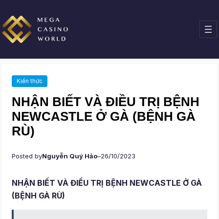
Chuyển
đến
phần
nội
dung
Kiến thức
NHẬN BIẾT VÀ ĐIỀU TRỊ BỆNH
NEWCASTLE Ở GÀ (BỆNH GÀ
RÙ)
Posted by
Nguyễn Quý Hảo
–
26/10/2023
NHẬN BIẾT VÀ ĐIỀU TRỊ BỆNH NEWCASTLE Ở GÀ
(BỆNH GÀ RÙ)