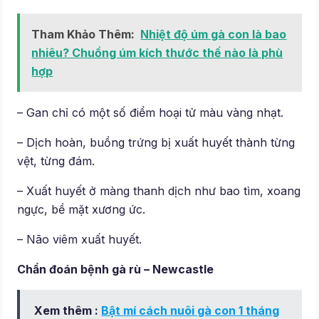
Tham Khảo Thêm:
Nhiệt độ úm gà con là bao
nhiêu? Chuồng úm kích thước thế nào là phù
hợp
– Gan chỉ có một số điểm hoại tử màu vàng nhạt.
– Dịch hoàn, buồng trứng bị xuất huyết thành từng
vệt, từng đám.
– Xuất huyết ở màng thanh dịch như bao tìm, xoang
ngực, bề mặt xương ức.
– Não viêm xuất huyết.
Chẩn đoán bệnh gà rù – Newcastle
Xem thêm :
Bật mí cách nuôi gà con 1 tháng