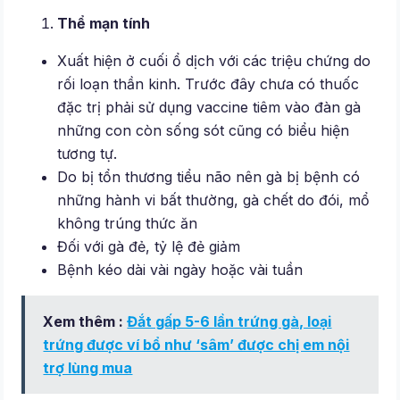
Thể mạn tính
Xuất hiện ở cuối ổ dịch với các triệu chứng do
rối loạn thần kinh. Trước đây chưa có thuốc
đặc trị phải sử dụng vaccine tiêm vào đàn gà
những con còn sống sót cũng có biểu hiện
tương tự.
Do bị tổn thương tiểu não nên gà bị bệnh có
những hành vi bất thường, gà chết do đói, mổ
không trúng thức ăn
Đối với gà đẻ, tỷ lệ đẻ giảm
Bệnh kéo dài vài ngày hoặc vài tuần
Xem thêm :
Đắt gấp 5-6 lần trứng gà, loại
trứng được ví bổ như ‘sâm’ được chị em nội
trợ lùng mua