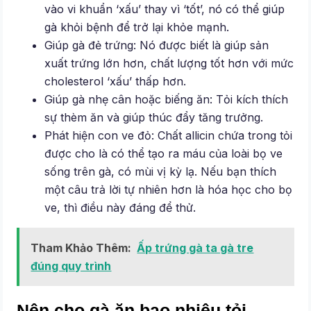
vào vi khuẩn ‘xấu’ thay vì ‘tốt’, nó có thể giúp
gà khỏi bệnh để trở lại khỏe mạnh.
Giúp gà đẻ trứng: Nó được biết là giúp sản
xuất trứng lớn hơn, chất lượng tốt hơn với mức
cholesterol ‘xấu’ thấp hơn.
Giúp gà nhẹ cân hoặc biếng ăn: Tỏi kích thích
sự thèm ăn và giúp thúc đẩy tăng trưởng.
Phát hiện con ve đỏ: Chất allicin chứa trong tỏi
được cho là có thể tạo ra máu của loài bọ ve
sống trên gà, có mùi vị kỳ lạ. Nếu bạn thích
một câu trả lời tự nhiên hơn là hóa học cho bọ
ve, thì điều này đáng để thử.
Tham Khảo Thêm:
Ấp trứng gà ta gà tre
đúng quy trình
Nên cho gà ăn bao nhiêu tỏi