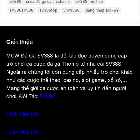
sv388 nhà cái đá gà uy tín châu á
sv388 trực tiếp
sv388sv388
sv388top
vnvs388
đăng nhập alo789
Giới thiệu
MCW Đá Gà SV388 là đối tác độc quyền cung cấp
trò chơi cá cược đá gà Thomo từ nhà cái SV388.
Ngoài ra chúng tôi còn cung cấp nhiều trò chơi khác
như các cược thể thao, casino, slot game, xổ số,…
Mang thế giới cá cược an toàn và uy tín đến người
chơi. Đối Tác:
MCW
Link tiện ích
TOP nhà cái