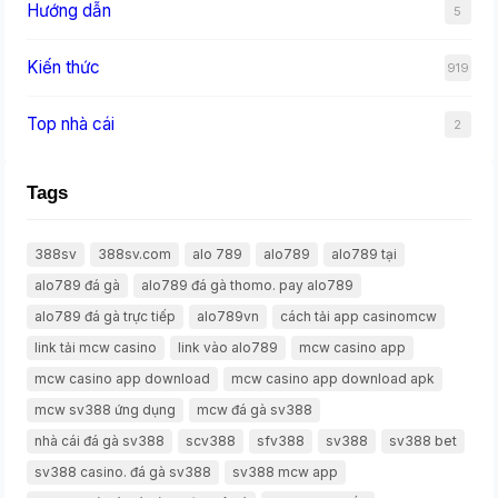
Hướng dẫn
5
Kiến thức
919
Top nhà cái
2
Tags
388sv
388sv.com
alo 789
alo789
alo789 tại
alo789 đá gà
alo789 đá gà thomo. pay alo789
alo789 đá gà trực tiếp
alo789vn
cách tải app casinomcw
link tải mcw casino
link vào alo789
mcw casino app
mcw casino app download
mcw casino app download apk
mcw sv388 ứng dụng
mcw đá gà sv388
nhà cái đá gà sv388
scv388
sfv388
sv388
sv388 bet
sv388 casino. đá gà sv388
sv388 mcw app