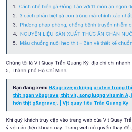
Cách chế biến gà Đông Tảo với 11 món ăn ngon dễ
3 cách phân biệt gà con trống mái chính xác nhất
Phương pháp phòng, chống bệnh truyền nhiễm ch
NGUYÊN LIỆU SẢN XUẤT THỨC ĂN CHĂN NUÔ
Mẫu chuồng nuôi heo thịt – Bản vẽ thiết kế chuồ
Chúng tôi là Vịt Quay Trần Quang Ký, địa chỉ chi nhánh
5, Thành phố Hồ Chí Minh.
Bạn đang xem:
H&agrave;m lượng protein trong thị
thịt ngan v&agrave; thịt vit, song lượng vitamin A, 
hơn thịt g&agrave;. | Vịt quay tiêu Trần Quang Ký
Khi quý khách truy cập vào trang web của Vịt Quay Tr
ý với các điều khoản này. Trang web có quyền thay đổi