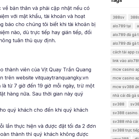
Tags
c về bản thân và phải cập nhật nếu có
hiệm với mật khẩu, tài khoản và hoạt
388sv
388
báo cho chúng tôi biết khi tài khoản bị
alo789 tại
a
iệm nào, dù trực tiếp hay gián tiếp, đối
alo789 đá gà 
hông tuân thủ quy định.
alo789 đá gà t
cách tải app 
link vào alo78
ho thành viên của Vịt Quay Trần Quang
mcw casino a
ên trên website vitquaytranquangky.vn
mcw casino a
là từ 7 giờ đến 19 giờ mỗi ngày, trừ một
mcw sv388 ứn
ặt hàng nữa. Sau thời gian này quý
nhà cái đá gà
sv388
sv38
cho quý khách cho đến khi quý khách
sv388 casino.
sv388 nhà cái 
i lần thực hiện và được đặt tối đa 2 đơn
sv388 trực tiế
oàn thành thì quý khách không được
vnvs388
đă