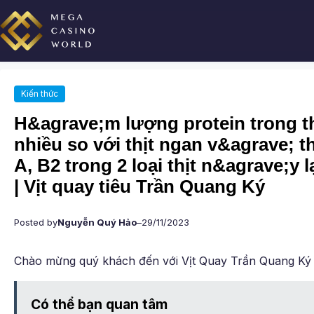
Chuyển
đến
phần
nội
dung
Kiến thức
H&agrave;m lượng protein trong th
nhiều so với thịt ngan v&agrave; th
A, B2 trong 2 loại thịt n&agrave;y 
| Vịt quay tiêu Trần Quang Ký
Posted by
Nguyễn Quý Hảo
–
29/11/2023
Chào mừng quý khách đến với Vịt Quay Trần Quang Ký
Có thể bạn quan tâm