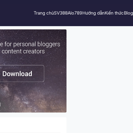
Trang chủ
SV388
Alo789
Hướng dẫn
Kiến thức
Blog