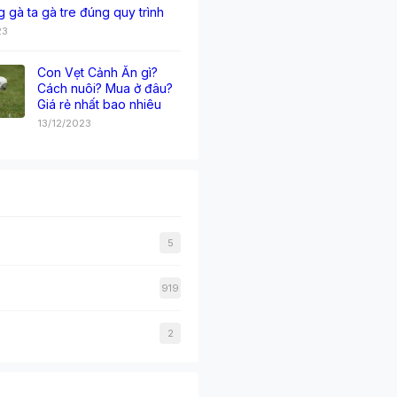
g gà ta gà tre đúng quy trình
23
Con Vẹt Cảnh Ăn gì?
Cách nuôi? Mua ở đâu?
Giá rẻ nhất bao nhiêu
13/12/2023
5
919
2