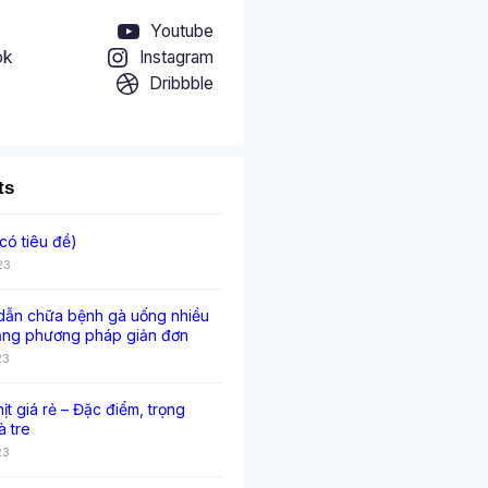
Youtube
ok
Instagram
Dribbble
ts
có tiêu đề)
23
ẫn chữa bệnh gà uống nhiều
ằng phương pháp giản đơn
23
hịt giá rẻ – Đặc điểm, trọng
à tre
23