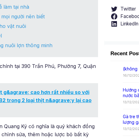
 làm tại nhà
Twitter
 mọi người nên biết
Facebo
LinkedIn
o vật nuôi
I
ng nuôi lợn thông minh
Recent Pos
 chính tại 390 Trần Phú, Phường 7, Quận
(không 
16/12/20
Hướng d
t g&agrave; cao hơn rất nhiều so với
nước b
B2 trong 2 loại thịt n&agrave;y lại cao
13/12/20
Gà tre t
lượng g
ần Quang Ký có nghĩa là quý khách đồng
13/12/20
, chỉnh sửa, thêm hoặc lược bỏ bất kỳ