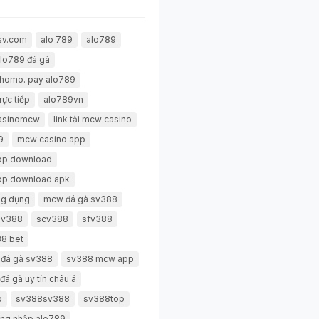
sv.com
alo 789
alo789
lo789 đá gà
thomo. pay alo789
rực tiếp
alo789vn
casinomcw
link tải mcw casino
9
mcw casino app
pp download
pp download apk
g dụng
mcw đá gà sv388
 sv388
scv388
sfv388
8 bet
 đá gà sv388
sv388 mcw app
đá gà uy tín châu á
p
sv388sv388
sv388top
ng nhập alo789