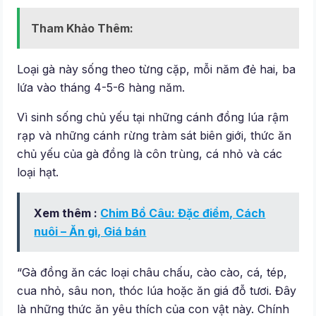
Tham Khảo Thêm:
Loại gà này sống theo từng cặp, mỗi năm đẻ hai, ba
lứa vào tháng 4-5-6 hàng năm.
Vì sinh sống chủ yếu tại những cánh đồng lúa rậm
rạp và những cánh rừng tràm sát biên giới, thức ăn
chủ yếu của gà đồng là côn trùng, cá nhỏ và các
loại hạt.
Xem thêm :
Chim Bồ Câu: Đặc điểm, Cách
nuôi – Ăn gì, Giá bán
“Gà đồng ăn các loại châu chấu, cào cào, cá, tép,
cua nhỏ, sâu non, thóc lúa hoặc ăn giá đỗ tươi. Đây
là những thức ăn yêu thích của con vật này. Chính