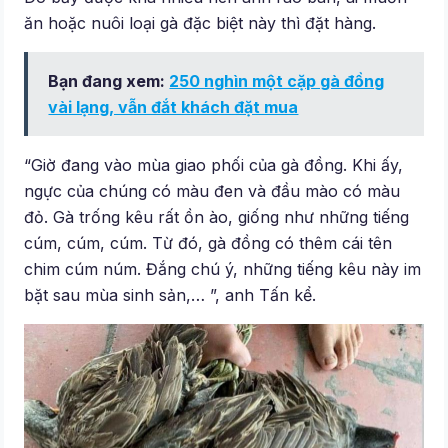
ăn hoặc nuôi loại gà đặc biệt này thì đặt hàng.
Bạn đang xem:
250 nghìn một cặp gà đồng
vài lạng, vẫn đắt khách đặt mua
“Giờ đang vào mùa giao phối của gà đồng. Khi ấy,
ngực của chúng có màu đen và đầu mào có màu
đỏ. Gà trống kêu rất ồn ào, giống như những tiếng
cúm, cúm, cúm. Từ đó, gà đồng có thêm cái tên
chim cúm núm. Đắng chú ý, những tiếng kêu này im
bặt sau mùa sinh sản,… ”, anh Tấn kể.