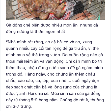
Gà đồng chế biến được nhiều món ăn, nhưng gà
đồng nướng là thơm ngon nhất
“Nhà mình rất rộng, có cả bãi cỏ và ao, xung
quanh nhiều cây cối tán rộng để gà trú ẩn, vì thế
mình mua về thả trong vườn. Do vườn rộng nên gà
thoải mái kiếm ăn và vận động. Chỉ cần mình bố trí
thêm thau, chậu đựng nước sạch để gà ngâm mình
trong đó. Hàng ngày, cho chúng ăn thêm châu
chấu, cào cào, cá, tép, cua nhỏ,… cuối ngày dọn
dẹp sạch chất cặn bã và lông rụng của chúng là
được”, anh Hải chia sẻ. Mùa sinh sản của gà đồng
này từ tháng 5-9 hàng năm. Chúng đẻ rất ít, thường
chỉ 3-7 trứng.