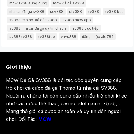
mcw sv388 ứng dụng
mcw đá gà sv388
nhà cái đá gà sv388
scv388
sfv388
sv388
sv388 bet
sv388 casino. đá gà sv388
sv388 mcw app
sv388 nhà cái đá gà uy tín châu á
sv388 trực tiếp
sv388sv388
sv388top
vnvs388
đăng nhập alo789
Giới thiệu
MCW Đá Gà SV388 là đối tác độc quyền cung cấp
trò chơi cá cược đá gà Thomo từ nhà cái SV388.
Ngoài ra chúng tôi còn cung cấp nhiều trò chơi khác
như các cược thể thao, casino, slot game, xổ số,…
Mang thế giới cá cược an toàn và uy tín đến người
chơi. Đối Tác:
MCW