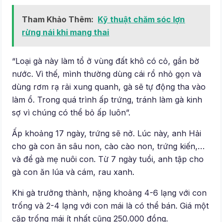
Tham Khảo Thêm:
Kỹ thuật chăm sóc lợn
rừng nái khi mang thai
“Loại gà này làm tổ ở vùng đất khô có cỏ, gần bờ
nước. Vì thế, mình thường dùng cái rổ nhỏ gọn và
dùng rơm rạ rải xung quanh, gà sẽ tự động tha vào
làm ổ. Trong quá trình ấp trứng, tránh làm gà kinh
sợ vì chúng có thể bỏ ấp luôn”.
Ấp khoảng 17 ngày, trứng sẽ nở. Lúc này, anh Hải
cho gà con ăn sâu non, cào cào non, trứng kiến,…
và để gà mẹ nuôi con. Từ 7 ngày tuổi, anh tập cho
gà con ăn lúa và cám, rau xanh.
Khi gà trưởng thành, nặng khoảng 4-6 lạng với con
trống và 2-4 lạng với con mái là có thể bán. Giá một
cặp trống mái ít nhất cũng 250.000 đồng.