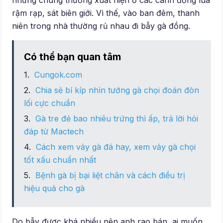
những chúng thường xuất hiện ở các cánh đồng lúa
rậm rạp, sát biên giới. Vì thế, vào ban đêm, thanh
niên trong nhà thường rủ nhau đi bẫy gà đồng.
Có thể bạn quan tâm
Cungok.com
Chia sẻ bí kíp nhìn tướng gà chọi đoán đòn
lối cực chuẩn
Gà tre đẻ bao nhiêu trứng thì ấp, trả lời hỏi
đáp từ Mactech
Cách xem vảy gà đá hay, xem vảy gà chọi
tốt xấu chuẩn nhất
Bệnh gà bị bại liệt chân và cách điều trị
hiệu quả cho gà
Do bẫy được khá nhiều nên anh rao bán, ai muốn