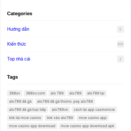
Categories
Hướng dẫn
5
Kiến thức
919
Top nhà cái
2
Tags
388sv
388sv.com
alo 789
alo789
alo789 tại
alo789 đá gà
alo789 đá gà thomo. pay alo789
alo789 đá gà trực tiếp
alo789vn
cách tải app casinomcw
link tải mcw casino
link vào alo789
mcw casino app
mcw casino app download
mcw casino app download apk