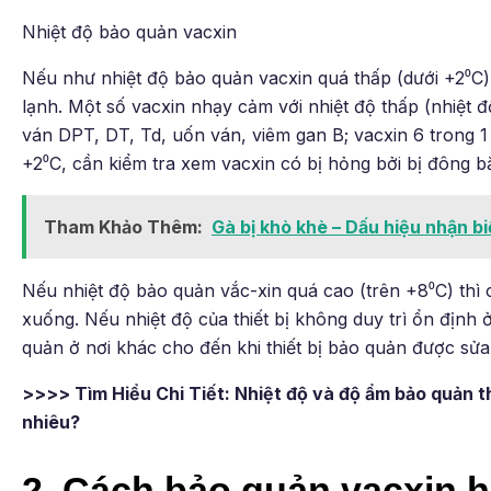
Nhiệt độ bảo quản vacxin
Nếu như nhiệt độ bảo quản vacxin quá thấp (dưới +2⁰C) 
lạnh. Một số vacxin nhạy cảm với nhiệt độ thấp (nhiệt
ván DPT, DT, Td, uốn ván, viêm gan B; vacxin 6 trong
+2⁰C, cần kiểm tra xem vacxin có bị hỏng bởi bị đông 
Tham Khảo Thêm:
Gà bị khò khè – Dấu hiệu nhận bi
Nếu nhiệt độ bảo quản vắc-xin quá cao (trên +8⁰C) thì c
xuống. Nếu nhiệt độ của thiết bị không duy trì ổn định
quản ở nơi khác cho đến khi thiết bị bảo quản được sửa
>>>> Tìm Hiểu Chi Tiết: Nhiệt độ và độ ẩm bảo quản t
nhiêu?
2. Cách bảo quản vacxin h