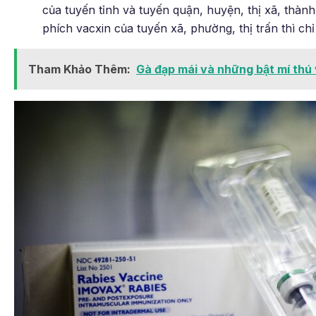
của tuyến tỉnh và tuyến quận, huyện, thị xã, thàn
phích vacxin của tuyến xã, phường, thị trấn thì chỉ
Tham Khảo Thêm:
Gà đạp mái và những bật mí thú v