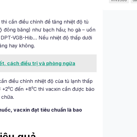
thì cần điều chỉnh để tăng nhiệt độ tủ
 độ đông băng) như bạch hầu; ho gà – uốn
 1 DPT-VGB-Hib… Nếu nhiệt độ thấp dưới
băng hay không.
ết, cách điều trị và phòng ngừa
ần điều chỉnh nhiệt độ của tủ lạnh thấp
 ở +2⁰C đến +8⁰C thì vacxin cần được bảo
 chữa.
huốc, vacxin đạt tiêu chuẩn là bao
iệu quả