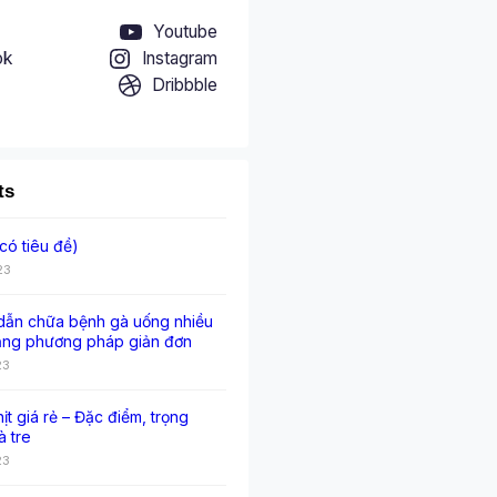
Youtube
ok
Instagram
Dribbble
ts
có tiêu đề)
23
ẫn chữa bệnh gà uống nhiều
ằng phương pháp giản đơn
23
hịt giá rẻ – Đặc điểm, trọng
à tre
23