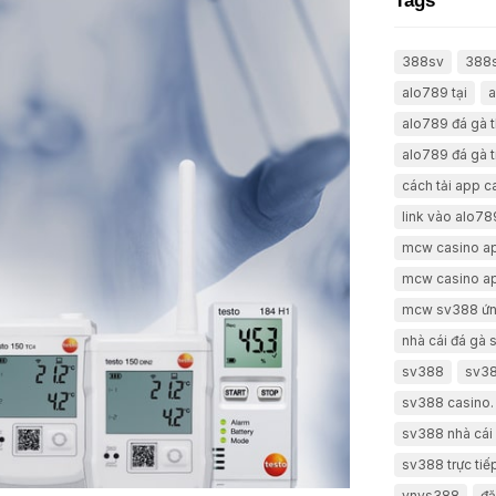
Tags
388sv
388
alo789 tại
a
alo789 đá gà 
alo789 đá gà t
cách tải app 
link vào alo78
mcw casino a
mcw casino a
mcw sv388 ứn
nhà cái đá gà
sv388
sv38
sv388 casino.
sv388 nhà cái 
sv388 trực tiế
vnvs388
đă