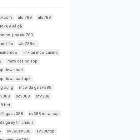
sv.com
alo 789
alo789
lo789 đá gà
thomo. pay alo789
rực tiếp
alo789vn
casinomcw
link tải mcw casino
9
mcw casino app
pp download
pp download apk
g dụng
mcw đá gà sv388
 sv388
scv388
sfv388
8 bet
 đá gà sv388
sv388 mcw app
đá gà uy tín châu á
p
sv388sv388
sv388top
ng nhập alo789