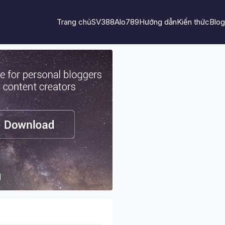
Trang chủ
SV388
Alo789
Hướng dẫn
Kiến thức
Blog