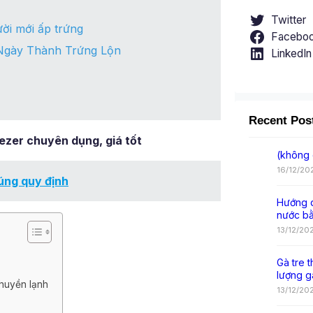
Twitter
ời mới ấp trứng
Facebo
Ngày Thành Trứng Lộn
LinkedIn
Recent Pos
zer chuyên dụng, giá tốt
(không 
16/12/20
úng quy định
Hướng d
nước b
13/12/20
Gà tre t
lượng g
chuyền lạnh
13/12/20