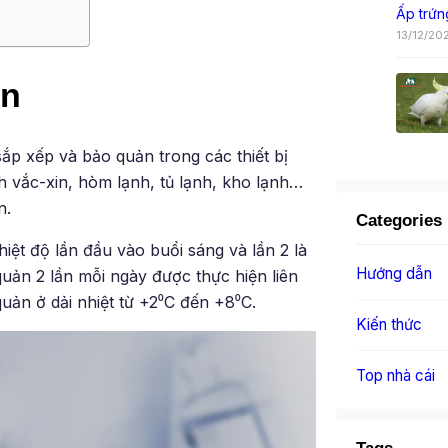
Ấp trứn
13/12/20
in
ắp xếp và bảo quản trong các thiết bị
h vắc-xin, hòm lạnh, tủ lạnh, kho lạnh…
n.
Categories
iệt độ lần đầu vào buổi sáng và lần 2 là
Hướng dẫn
quản 2 lần mỗi ngày được thực hiện liên
uản ở dải nhiệt từ +2⁰C đến +8⁰C.
Kiến thức
Top nhà cái