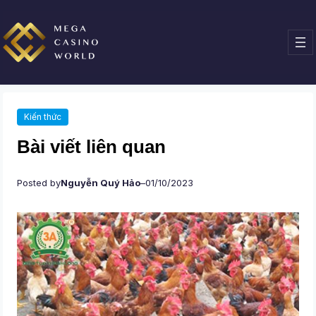
Chuyển
đến
phần
nội
dung
Kiến thức
Bài viết liên quan
Posted by
Nguyễn Quý Hảo
–
01/10/2023