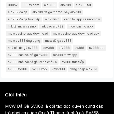
388sv
388sv.com
alo 789
alo789
alo789 tại
alo789 đá gà
alo789 đá gà thomo. pay alo789
alo789 đá gà trực tiếp
alo789vn
cách tải app casinomcw
link tải mcw casino
link vào alo789
mcw casino app
mcw casino app download
mcw casino app download apk
mcw sv388 ứng dụng
mcw đá gà sv388
nhà cái đá gà sv388
scv388
sfv388
sv388
sv388 bet
sv388 casino. đá gà sv388
sv388 mcw app
sv388 nhà cái đá gà uy tín châu á
sv388 trực tiếp
sv388sv388
sv388top
vnvs388
đăng nhập alo789
Giới thiệu
MCW Đá Gà SV388 là đối tác độc quyền cung cấp
trò chơi cá cược đá gà Thomo từ nhà cái SV388.