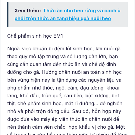
Xem thêm :
Thức ăn cho heo rừng và cách ủ
phối trộn thức ăn tăng hiệu quả nuôi heo
Chế phẩm sinh học EM1
Ngoài việc chuẩn bị đệm lót sinh học, khi nuôi gà
theo quy mô tập trung và số lượng đàn lớn, bạn
cũng cần quan tâm đến thức ăn và chế độ dinh
dưỡng cho gà. Hướng chăn nuôi an toàn sinh học
bền vững hiện nay là tận dụng các nguyên liệu và
phụ phẩm như thóc, ngô, cám, đậu tương, khoai
lang, khô dầu, trùn quế, rau bèo, bột xương, bột
thịt, chế phẩm sinh học, mật rỉ đường… để nghiền
nhỏ và phối trộn đồng đều. Sau đó, hỗn hợp này
được đưa vào máy ép viên thức ăn chăn nuôi để
nén thành cám viên chắc, hợp khẩu vị cho gà. Một
số trang trại còn bổ sung thảo mộc tự nhiên để tăng