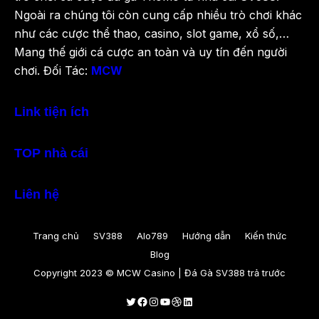
Ngoài ra chúng tôi còn cung cấp nhiều trò chơi khác
như các cược thể thao, casino, slot game, xổ số,…
Mang thế giới cá cược an toàn và uy tín đến người
chơi. Đối Tác:
MCW
Link tiện ích
TOP nhà cái
Liên hệ
Trang chủ
SV388
Alo789
Hướng dẫn
Kiến thức
Blog
Copyright 2023 © MCW Casino | Đá Gà SV388 trả trước
Twitter
Facebook
Instagram
Youtube
Dribbble
LinkedIn