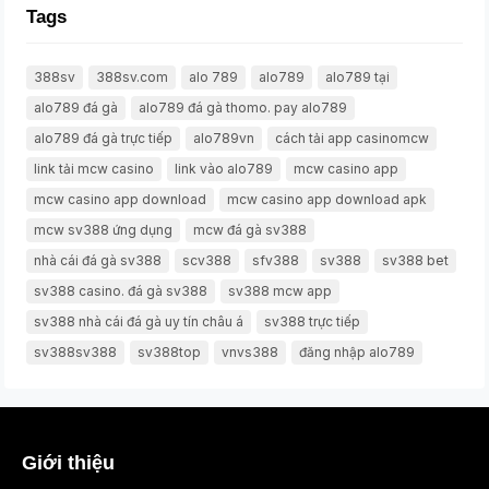
Tags
388sv
388sv.com
alo 789
alo789
alo789 tại
alo789 đá gà
alo789 đá gà thomo. pay alo789
alo789 đá gà trực tiếp
alo789vn
cách tải app casinomcw
link tải mcw casino
link vào alo789
mcw casino app
mcw casino app download
mcw casino app download apk
mcw sv388 ứng dụng
mcw đá gà sv388
nhà cái đá gà sv388
scv388
sfv388
sv388
sv388 bet
sv388 casino. đá gà sv388
sv388 mcw app
sv388 nhà cái đá gà uy tín châu á
sv388 trực tiếp
sv388sv388
sv388top
vnvs388
đăng nhập alo789
Giới thiệu