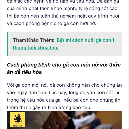
dễ mắc các bệnh về hô hấp và tiêu hóa. Để đàn gà
của mình phát triển khỏe mạnh, tỷ lệ sống sót cao
thì bà con nên tuân thủ nghiêm ngặt quy trình nuôi
và cách phòng bệnh cho gà con mới nở.
Tham Khảo Thêm:
Bật mí cách nuôi gà con 1
tháng tuổi khoa học
Cách phòng bệnh cho gà con mới nở với thức
ăn dễ tiêu hóa
Với gà con mới nở, bà con không nên cho chúng ăn
vào ngày đầu tiên. Lúc này, lòng đỏ vẫn còn sót lại
trong hệ tiêu hóa của gà, nếu bà con cho chúng ăn
thêm thì sẽ gây ra hiện tượng khó tiêu.