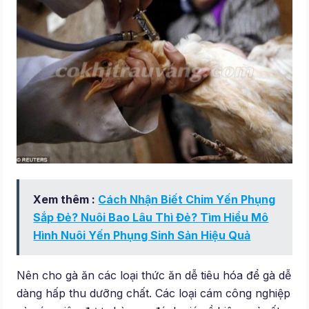
Xem thêm :
Cách Nhận Biết Chim Yến Phụng
Sắp Đẻ? Nuôi Bao Lâu Thì Đẻ? Tìm Hiểu Mô
Hình Nuôi Yến Phụng Sinh Sản Hiệu Quả
Nên cho gà ăn các loại thức ăn dễ tiêu hóa để gà dễ
dàng hấp thu dưỡng chất. Các loại cám công nghiệp