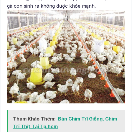
gà con sinh ra không được khỏe mạnh.
Tham Khảo Thêm:
Bán Chim Trĩ Giống, Chim
Trĩ Thịt Tại Tp.hcm