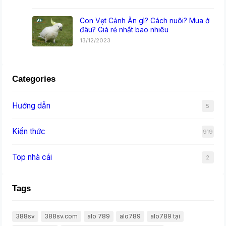
Con Vẹt Cảnh Ăn gì? Cách nuôi? Mua ở
đâu? Giá rẻ nhất bao nhiêu
13/12/2023
Categories
Hướng dẫn
5
Kiến thức
919
Top nhà cái
2
Tags
388sv
388sv.com
alo 789
alo789
alo789 tại