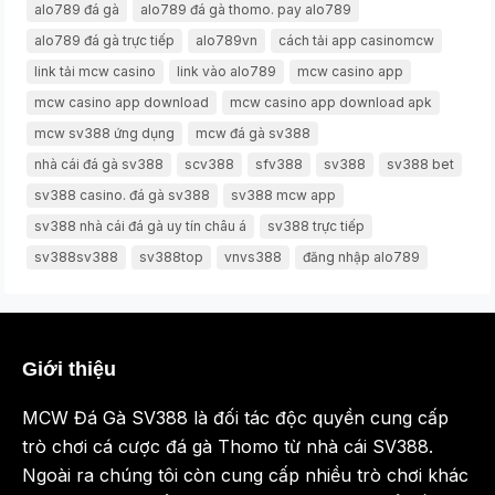
alo789 đá gà
alo789 đá gà thomo. pay alo789
alo789 đá gà trực tiếp
alo789vn
cách tải app casinomcw
link tải mcw casino
link vào alo789
mcw casino app
mcw casino app download
mcw casino app download apk
mcw sv388 ứng dụng
mcw đá gà sv388
nhà cái đá gà sv388
scv388
sfv388
sv388
sv388 bet
sv388 casino. đá gà sv388
sv388 mcw app
sv388 nhà cái đá gà uy tín châu á
sv388 trực tiếp
sv388sv388
sv388top
vnvs388
đăng nhập alo789
Giới thiệu
MCW Đá Gà SV388 là đối tác độc quyền cung cấp
trò chơi cá cược đá gà Thomo từ nhà cái SV388.
Ngoài ra chúng tôi còn cung cấp nhiều trò chơi khác