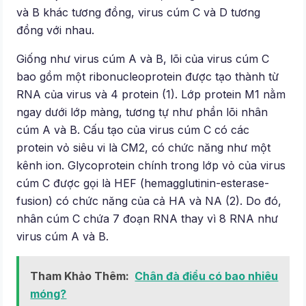
và B khác tương đồng, virus cúm C và D tương
đồng với nhau.
Giống như virus cúm A và B, lõi của virus cúm C
bao gồm một ribonucleoprotein được tạo thành từ
RNA của virus và 4 protein (1). Lớp protein M1 nằm
ngay dưới lớp màng, tương tự như phần lõi nhân
cúm A và B. Cấu tạo của virus cúm C có các
protein vỏ siêu vi là CM2, có chức năng như một
kênh ion. Glycoprotein chính trong lớp vỏ của virus
cúm C được gọi là HEF (hemagglutinin-esterase-
fusion) có chức năng của cả HA và NA (2). Do đó,
nhân cúm C chứa 7 đoạn RNA thay vì 8 RNA như
virus cúm A và B.
Tham Khảo Thêm:
Chân đà điểu có bao nhiêu
móng?