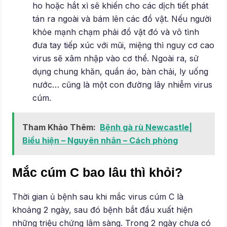
ho hoặc hắt xì sẽ khiến cho các dịch tiết phát
tán ra ngoài và bám lên các đồ vật. Nếu người
khỏe mạnh chạm phải đồ vật đó và vô tình
đưa tay tiếp xúc với mũi, miệng thì nguy cơ cao
virus sẽ xâm nhập vào cơ thể. Ngoài ra, sử
dụng chung khăn, quần áo, bàn chải, ly uống
nước… cũng là một con đường lây nhiễm virus
cúm.
Tham Khảo Thêm:
Bệnh gà rù Newcastle|
Biểu hiện – Nguyên nhân – Cách phòng
Mắc cúm C bao lâu thì khỏi?
Thời gian ủ bệnh sau khi mắc virus cúm C là
khoảng 2 ngày, sau đó bệnh bắt đầu xuất hiện
những triệu chứng lâm sàng. Trong 2 ngày chưa có