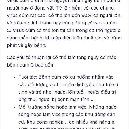
Virus cúm C chính là nguyên nhân gây bệnh cúm ở
người hay ở động vật. Tỷ lệ nhiễm với các chủng
virus cúm rất cao, có thể lên đến 90% cả người lớn
và trẻ em; tình trạng này cũng đúng với virus cúm
C. Virus cúm có thể tồn tại sẵn trong cơ thể người ở
dạng mầm bệnh, khi gặp điều kiện thuận lợi sẽ bùng
phát và gây bệnh.
Các yếu tố thuận lợi có thể làm tăng nguy cơ mắc
bệnh cúm C bao gồm:
Tuổi tác: Bệnh cúm có xu hướng nhắm vào
các đối tượng có hệ miễn dịch yếu như trẻ sơ
sinh và trẻ nhỏ, người lớn tuổi, người điều trị
ung thư, người bị bệnh mạn tính…
Môi trường sống hoặc làm việc: Những người
sống hoặc làm việc trong các khu đông dân
cư, khu công nghiệp… có nhiều khả năng bị