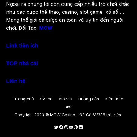
Ngoài ra chúng tôi còn cung cấp nhiều trò chơi khác
như các cược thể thao, casino, slot game, xổ số,…
Mang thế giới cá cược an toàn và uy tín đến người
chơi. Đối Tác:
MCW
Link tiện ích
TOP nhà cái
Liên hệ
Trang chủ
SV388
Alo789
Hướng dẫn
Kiến thức
Blog
Copyright 2023 © MCW Casino | Đá Gà SV388 trả trước
Twitter
Facebook
Instagram
Youtube
Dribbble
LinkedIn