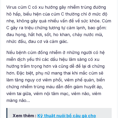
Virus cúm C có xu hướng gây nhiễm trùng đường
hô hấp, biểu hiện của cúm C thường chỉ ở mức độ
nhẹ, không gây quá nhiều vấn đề về sức khỏe. Cúm
C gây ra triệu chứng tương tự cảm lạnh, bao gồm:
đau họng, hắt hơi, sốt, ho khan, chảy nước mũi,
nhức đầu, đau cơ và cảm giác.
Nếu bệnh cúm đồng nhiễm ở những người có hệ
miễn dịch yếu thì các dấu hiệu lâm sàng có xu
hướng trầm trọng hơn và cũng dễ để lại di chứng
hơn. Đặc biệt, phụ nữ mang thai khi mắc cúm sẽ
làm tăng nguy cơ viêm phổi, viêm phế quản, biến
chứng nhiễm trùng máu dẫn đến giảm huyết áp,
viêm tai giữa, viêm nội tâm mạc, viêm não, viêm
màng não…
Xem thêm :
Kỹ thuật nuôi bồ câu gà cho