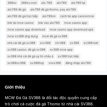
388sv
388sv.com
alo 789
alo789
alo789 tại
alo789 đá gà
alo789 đá gà thomo. pay alo789
alo789 đá gà trực tiếp
alo789vn
cách tải app casinomcw
link tải mcw casino
link vào alo789
mcw casino app
mcw casino app download
mcw casino app download apk
mcw sv388 ứng dụng
mcw đá gà sv388
nhà cái đá gà sv388
scv388
sfv388
sv388
sv388 bet
sv388 casino. đá gà sv388
sv388 mcw app
sv388 nhà cái đá gà uy tín châu á
sv388 trực tiếp
sv388sv388
sv388top
vnvs388
đăng nhập alo789
Giới thiệu
MCW Đá Gà SV388 là đối tác độc quyền cung cấp
trò chơi cá cược đá gà Thomo từ nhà cái SV388.