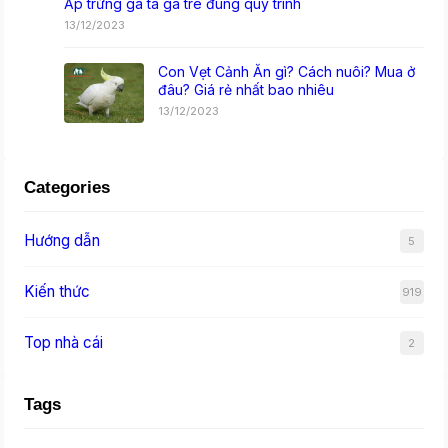
Ấp trứng gà ta gà tre đúng quy trình
13/12/2023
Con Vẹt Cảnh Ăn gì? Cách nuôi? Mua ở
đâu? Giá rẻ nhất bao nhiêu
13/12/2023
Categories
Hướng dẫn
5
Kiến thức
919
Top nhà cái
2
Tags