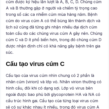
cúm được ký hiệu lần lượt là A, B, C, D. Chủng cúm
A và B thường gặp ở người và chiếm tỷ trọng cao
trong số các ca nhiễm cúm mùa hàng năm. Bệnh
cúm do virus cúm A có thể bùng lên thành dịch và
lịch sử cũng đã từng ghi nhận nhiều đại dịch cúm
toàn cầu do các chủng virus cúm A gây nên. Chủng
cúm C và D ít phổ biến hơn, trong đó chủng cúm D
được nhận định chỉ có khả năng gây bệnh trên gia
súc.
Cấu tạo virus cúm C
Cấu tạo của virus cúm nhìn chung có 2 phần là
nhân cúm (virion) và lớp vỏ. Nhân virion thường có
hình cầu, đôi khi có dạng sợi. Lớp vỏ virus bên
ngoài được bao phủ bởi glycoprotein HA và NA có
cấu trúc hình gai. Cấu tạo của từng loại virus cúm
sẽ có sự khác nhau ít nhiều, trong đó virus cúm A