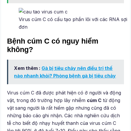
Virus cúm C có cấu tạo phần lõi với các RNA sợi
đơn
Bệnh cúm C có nguy hiểm
không?
Xem thêm :
Gà bị tiêu chảy nên điều trị thế
nào nhanh khỏi? Phòng bệnh gà bị tiêu chảy
Virus cúm C đã được phát hiện có ở người và động
vật, trong đó trường hợp lây nhiễm
cúm C
từ động
vật sang người là rất hiếm gặp nhưng cũng đã có
những báo cáo ghi nhận. Các nhà nghiên cứu dịch
tễ cho biết độ nhạy huyết thanh của virus cúm C
lên tới 90% ở độ tuổi 7-10. Điều này cho thấy rằng