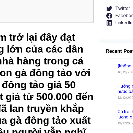
Twitter
Facebo
LinkedIn
 trở lại đây đạt
 lớn của các dân
Recent Pos
nhà hàng trong cả
(không 
on gà đông tảo với
16/12/20
à đông tảo giá 50
Hướng d
nước b
t giá từ 500.000 đến
13/12/20
ã lan truyền khắp
Gà tre t
lượng g
a gà đông tảo xuất
13/12/20
ều người vẫn nghĩ