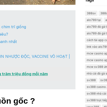
Tags
388sv
388
alo789 tại
a
 chim trĩ giống
alo789 đá gà 
alo789 đá gà t
hiêu?
cách tải app 
hanh nhất
link vào alo78
mcw casino a
IN NHƯỢC ĐỘC, VACCINE VÔ HOẠT |
mcw casino a
mcw sv388 ứn
ng trăm triệu đồng mỗi năm
nhà cái đá gà
sv388
sv38
sv388 casino.
sv388 nhà cái 
uồn gốc ?
sv388 trực tiế
vnvs388
đă