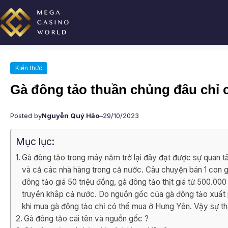
Chuyển
đến
phần
nội
dung
Kiến thức
Gà đông tảo thuần chủng đâu chỉ
Posted by
Nguyễn Quý Hảo
–
29/10/2023
Mục lục:
Gà đông tảo trong máy năm trở lại đây đạt được sự quan t
và cả các nhà hàng trong cả nước. Câu chuyện bán 1 con gà
đông tảo giá 50 triệu đồng, gà đông tảo thịt giá từ 500.00
truyền khắp cả nước. Do nguồn gốc của gà đông tảo xuất 
khi mua gà đông tảo chỉ có thể mua ở Hưng Yên. Vậy sự th
Gà đông tảo cái tên và nguồn gốc ?