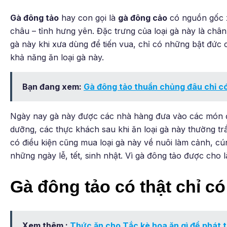
Gà đông tảo
hay con gọi là
gà đông cảo
có nguồn gốc x
châu – tỉnh hưng yên. Đặc trưng của loại gà này là chân t
gà này khi xưa dùng để tiến vua, chỉ có những bật đức 
khả năng ăn loại gà này.
Bạn đang xem:
Gà đông tảo thuần chủng đâu chỉ c
Ngày nay gà này được các nhà hàng đưa vào các món đặc
dưỡng, các thực khách sau khi ăn loại gà này thường t
có điều kiện cũng mua loại gà này về nuôi làm cảnh, cú
những ngày lễ, tết, sinh nhật. Vì gà đông tảo được cho l
Gà đông tảo có thật chỉ c
Xem thêm :
Thức ăn cho Tắc kè hoa ăn gì để phát t