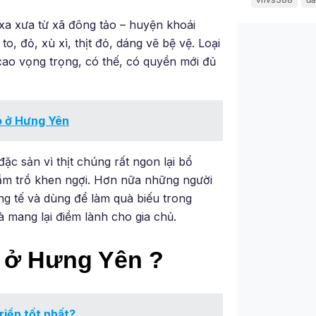
a xưa từ xã đông tảo – huyện khoái
o, đỏ, xù xì, thịt đỏ, dáng vẽ bệ vệ. Loại
cao vọng trọng, có thế, có quyền mới đủ
ó ở Hưng Yên
 sản vì thịt chúng rất ngon lại bổ
rầm trồ khen ngợi. Hơn nữa những người
ng tế và dùng để làm quà biếu trong
à mang lại điềm lành cho gia chủ.
ó ở Hưng Yên ?
riển tốt nhất?