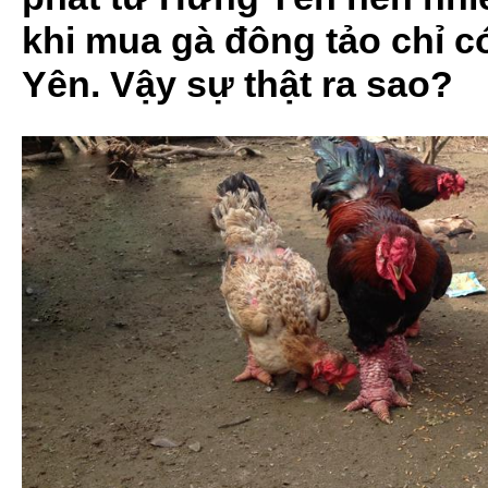
khi mua gà đông tảo chỉ 
Yên. Vậy sự thật ra sao?