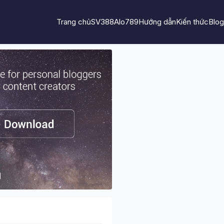
Trang chủ
SV388
Alo789
Hướng dẫn
Kiến thức
Blog