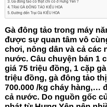
Gà đông tảo có thật chỉ có ở Hưng Yên ?
TRẠI GÀ ĐÔNG TẢO KIỀU HOA
Đường đến Trại Gà KIỀU HOA
Gà đông tảo trong máy năm
được sự quan tâm vô cùng
chơi, nông dân và cả các 
nước. Câu chuyện bán 1 c
giá 75 triệu đồng, 1 cặp g
triệu đồng, gà đông tảo thị
700.000 /kg cháy hàng,… đ
cả nước. Do nguồn gốc củ
phát từ Hưng Yên nên nhi