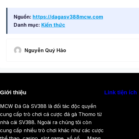
Nguồn:
https://dagasv388mcw.com
Danh mục:
Kiến thức
Nguyễn Quý Hảo
Giới thiệu
Link tiện ích
MCW Đá Gà SV388 là đối tác độc quyền
cung cấp trò chơi cá cược đá gà Thomo từ
nhà cái SV388. Ngoài ra chúng tôi còn
cung cấp nhiều trò chơi khác như các cược
thể thao, casino, slot game, xổ số,… Mang