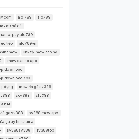
sv.com
alo 789
alo789
lo789 đá gà
thomo. pay alo789
rực tiếp
alo789vn
casinomcw
link tải mcw casino
9
mcw casino app
pp download
pp download apk
g dụng
mcw đá gà sv388
 sv388
scv388
sfv388
8 bet
 đá gà sv388
sv388 mcw app
đá gà uy tín châu á
p
sv388sv388
sv388top
ng nhập alo789