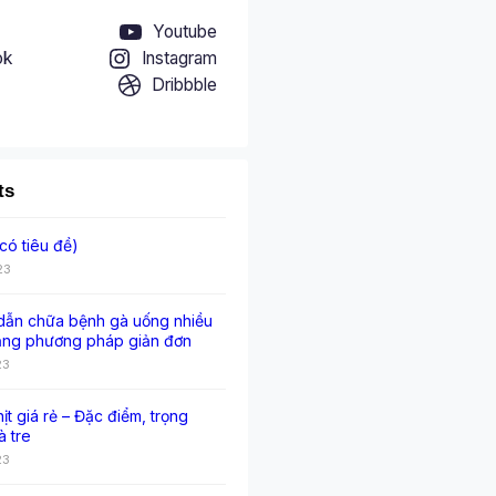
Youtube
ok
Instagram
Dribbble
ts
có tiêu đề)
23
ẫn chữa bệnh gà uống nhiều
ằng phương pháp giản đơn
23
hịt giá rẻ – Đặc điểm, trọng
à tre
23